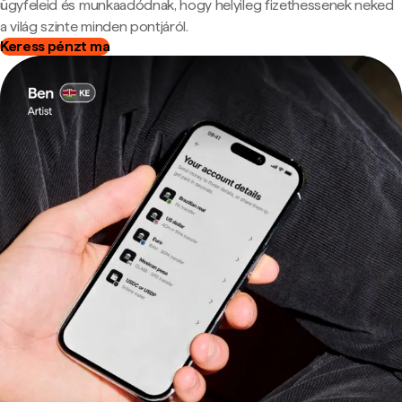
ügyfeleid és munkaadódnak, hogy helyileg fizethessenek neked
a világ szinte minden pontjáról.
Keress pénzt ma