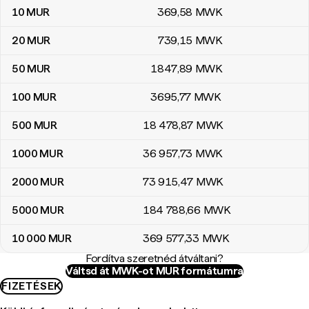
10
MUR
369
,58
MWK
20
MUR
739
,15
MWK
50
MUR
1847
,89
MWK
100
MUR
3695
,77
MWK
500
MUR
18 478
,87
MWK
1000
MUR
36 957
,73
MWK
2000
MUR
73 915
,47
MWK
5000
MUR
184 788
,66
MWK
10 000
MUR
369 577
,33
MWK
Fordítva szeretnéd átváltani?
Váltsd át MWK-ot MUR formátumra
FIZETÉSEK