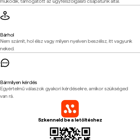
működik, támogatott az ügyfélszolgálati csapatunk által.
Bárhol
Nem számít, hol élsz vagy milyen nyelven beszélsz, itt vagyunk
neked.
Bármilyen kérdés
Egyértelmű válaszok gyakori kérdésekre, amikor szükséged
van rá.
Szkenneld be a letöltéshez