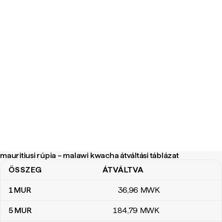
mauritiusi rúpia – malawi kwacha átváltási táblázat
ÖSSZEG
ÁTVÁLTVA
mauritiusi rúpia – malawi kwacha átváltási táblázat
1
MUR
36
,96
MWK
5
MUR
184
,79
MWK