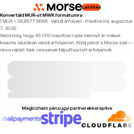
Letöltés
Konvertáld MUR-ot MWK formátumra
1 MUR ≈ 36,9577 MWK · Valódi árfolyam
·
Frissítve ma, augusztus
7., 20:55
Nézd meg, hogy 45 000 mauritiusi rúpia mennyit ér malawi
kwacha valutában valódi árfolyamon. Küldj pénzt a Morse-szal —
nincs rejtett felár, nincsenek felpuffasztott árfolyamok.
Megbízható pénzügyi partnerekkel építve