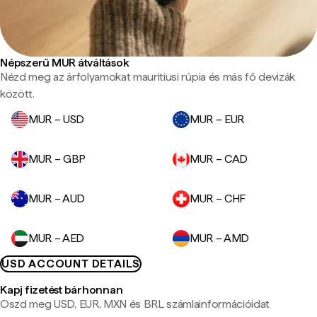
Népszerű MUR átváltások
Nézd meg az árfolyamokat mauritiusi rúpia és más fő devizák
között.
MUR – USD
MUR – EUR
MUR – GBP
MUR – CAD
MUR – AUD
MUR – CHF
MUR – AED
MUR – AMD
USD ACCOUNT DETAILS
Kapj fizetést bárhonnan
Oszd meg USD, EUR, MXN és BRL számlainformációidat