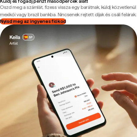
Küldj és fogadj pénzt másodpercek alatt
Oszd meg a számlát, fizess vissza egy barátnak, küldj közvetlenül
mexikói vagy brazil bankba. Nincsenek rejtett díjak és csáli felárak.
Nyisd meg az ingyenes fiókod