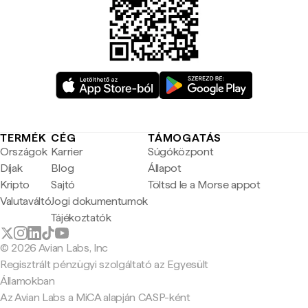
TERMÉK
CÉG
TÁMOGATÁS
Országok
Karrier
Súgóközpont
Díjak
Blog
Állapot
Kripto
Sajtó
Töltsd le a Morse appot
Valutaváltó
Jogi dokumentumok
Tájékoztatók
© 2026 Avian Labs, Inc
Regisztrált pénzügyi szolgáltató az Egyesült
Államokban
Az Avian Labs a MiCA alapján CASP-ként