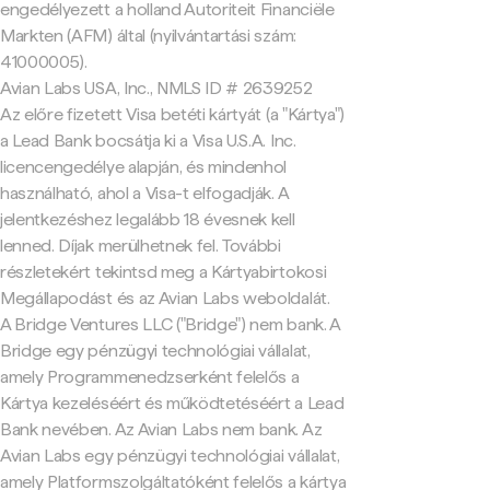
engedélyezett a holland Autoriteit Financiële
Markten (AFM) által (nyilvántartási szám:
41000005).
Avian Labs USA, Inc., NMLS ID # 2639252
Az előre fizetett Visa betéti kártyát (a "Kártya")
a Lead Bank bocsátja ki a Visa U.S.A. Inc.
licencengedélye alapján, és mindenhol
használható, ahol a Visa-t elfogadják. A
jelentkezéshez legalább 18 évesnek kell
lenned. Díjak merülhetnek fel. További
részletekért tekintsd meg a Kártyabirtokosi
Megállapodást és az Avian Labs weboldalát.
A Bridge Ventures LLC ("Bridge") nem bank. A
Bridge egy pénzügyi technológiai vállalat,
amely Programmenedzserként felelős a
Kártya kezeléséért és működtetéséért a Lead
Bank nevében. Az Avian Labs nem bank. Az
Avian Labs egy pénzügyi technológiai vállalat,
amely Platformszolgáltatóként felelős a kártya