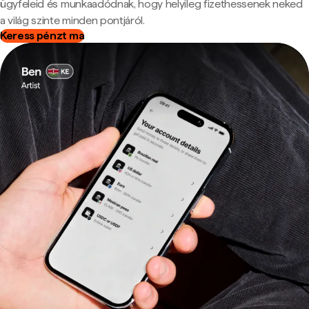
ügyfeleid és munkaadódnak, hogy helyileg fizethessenek neked
a világ szinte minden pontjáról.
Keress pénzt ma