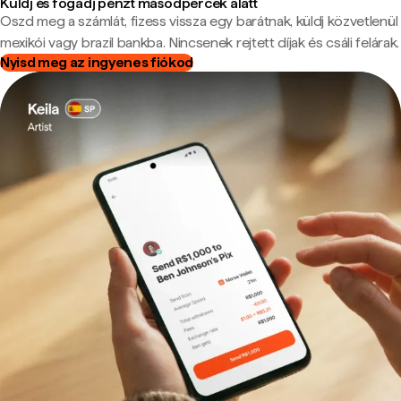
Küldj és fogadj pénzt másodpercek alatt
Oszd meg a számlát, fizess vissza egy barátnak, küldj közvetlenül
mexikói vagy brazil bankba. Nincsenek rejtett díjak és csáli felárak.
Nyisd meg az ingyenes fiókod