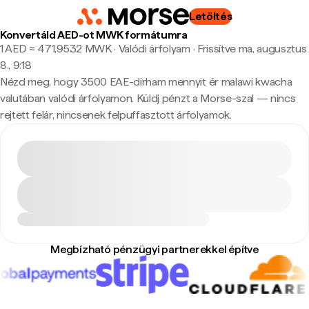
Letöltés
Konvertáld AED-ot MWK formátumra
1 AED ≈ 471,9532 MWK · Valódi árfolyam
·
Frissítve ma, augusztus
8., 9:18
Nézd meg, hogy 3500 EAE-dirham mennyit ér malawi kwacha
valutában valódi árfolyamon. Küldj pénzt a Morse-szal — nincs
rejtett felár, nincsenek felpuffasztott árfolyamok.
Megbízható pénzügyi partnerekkel építve