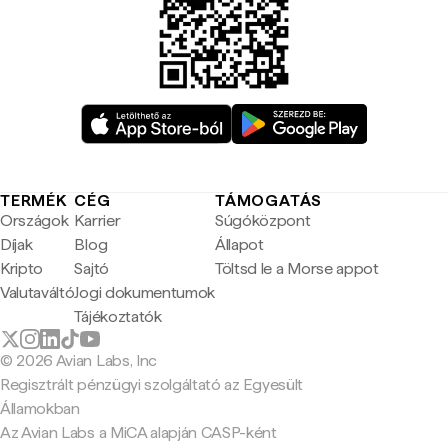
TERMÉK
CÉG
TÁMOGATÁS
Országok
Karrier
Súgóközpont
Díjak
Blog
Állapot
Kripto
Sajtó
Töltsd le a Morse appot
Valutaváltó
Jogi dokumentumok
Tájékoztatók
© 2026 Avian Labs, Inc
Regisztrált pénzügyi szolgáltató az Egyesült
Államokban
Az Avian Labs a MiCA alapján CASP-ként