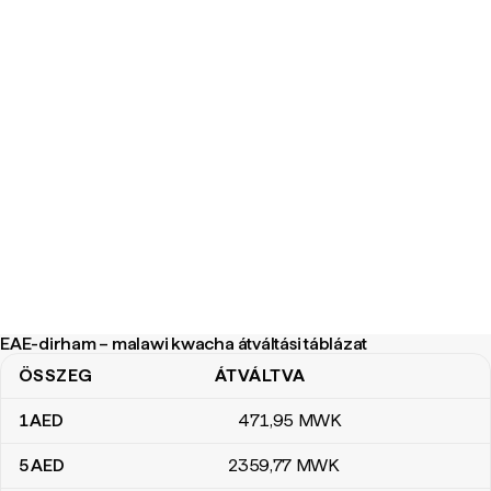
EAE-dirham – malawi kwacha átváltási táblázat
ÖSSZEG
ÁTVÁLTVA
EAE-dirham – malawi kwacha átváltási táblázat
1
AED
471
,95
MWK
5
AED
2359
,77
MWK