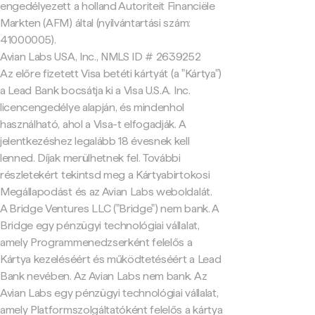
engedélyezett a holland Autoriteit Financiële
Markten (AFM) által (nyilvántartási szám:
41000005).
Avian Labs USA, Inc., NMLS ID # 2639252
Az előre fizetett Visa betéti kártyát (a "Kártya")
a Lead Bank bocsátja ki a Visa U.S.A. Inc.
licencengedélye alapján, és mindenhol
használható, ahol a Visa-t elfogadják. A
jelentkezéshez legalább 18 évesnek kell
lenned. Díjak merülhetnek fel. További
részletekért tekintsd meg a Kártyabirtokosi
Megállapodást és az Avian Labs weboldalát.
A Bridge Ventures LLC ("Bridge") nem bank. A
Bridge egy pénzügyi technológiai vállalat,
amely Programmenedzserként felelős a
Kártya kezeléséért és működtetéséért a Lead
Bank nevében. Az Avian Labs nem bank. Az
Avian Labs egy pénzügyi technológiai vállalat,
amely Platformszolgáltatóként felelős a kártya