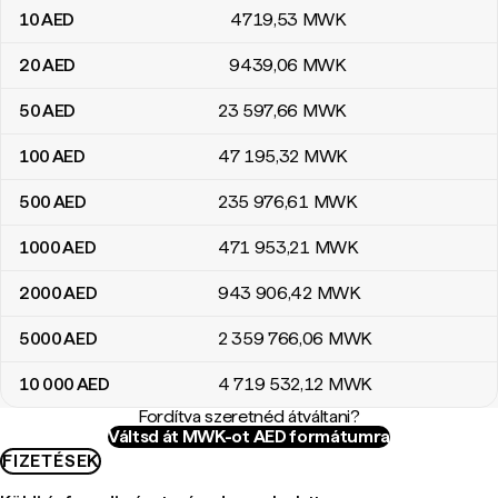
10
AED
4719
,53
MWK
20
AED
9439
,06
MWK
50
AED
23 597
,66
MWK
100
AED
47 195
,32
MWK
500
AED
235 976
,61
MWK
1000
AED
471 953
,21
MWK
2000
AED
943 906
,42
MWK
5000
AED
2 359 766
,06
MWK
10 000
AED
4 719 532
,12
MWK
Fordítva szeretnéd átváltani?
Váltsd át MWK-ot AED formátumra
FIZETÉSEK