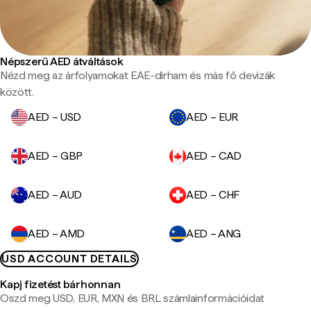
Népszerű AED átváltások
Nézd meg az árfolyamokat EAE-dirham és más fő devizák
között.
AED – USD
AED – EUR
AED – GBP
AED – CAD
AED – AUD
AED – CHF
AED – AMD
AED – ANG
USD ACCOUNT DETAILS
Kapj fizetést bárhonnan
Oszd meg USD, EUR, MXN és BRL számlainformációidat