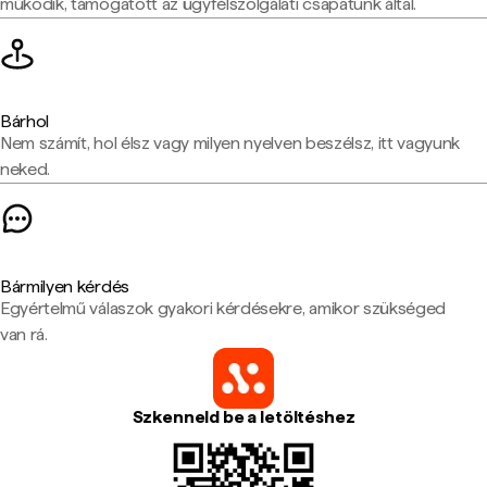
működik, támogatott az ügyfélszolgálati csapatunk által.
Bárhol
Nem számít, hol élsz vagy milyen nyelven beszélsz, itt vagyunk
neked.
Bármilyen kérdés
Egyértelmű válaszok gyakori kérdésekre, amikor szükséged
van rá.
Szkenneld be a letöltéshez