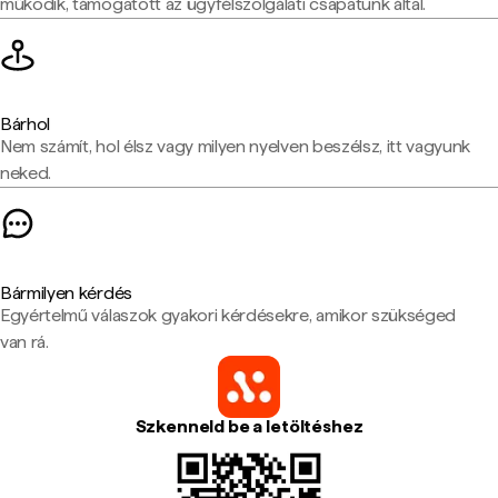
működik, támogatott az ügyfélszolgálati csapatunk által.
Bárhol
Nem számít, hol élsz vagy milyen nyelven beszélsz, itt vagyunk
neked.
Bármilyen kérdés
Egyértelmű válaszok gyakori kérdésekre, amikor szükséged
van rá.
Szkenneld be a letöltéshez