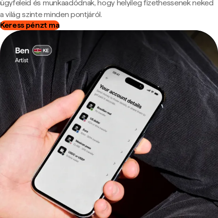
ügyfeleid és munkaadódnak, hogy helyileg fizethessenek neked
a világ szinte minden pontjáról.
Keress pénzt ma