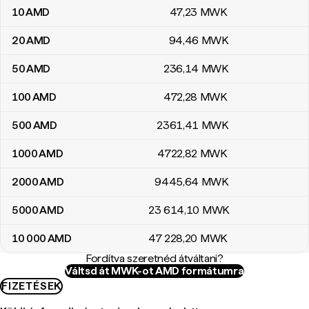
10
AMD
47
,23
MWK
20
AMD
94
,46
MWK
50
AMD
236
,14
MWK
100
AMD
472
,28
MWK
500
AMD
2361
,41
MWK
1000
AMD
4722
,82
MWK
2000
AMD
9445
,64
MWK
5000
AMD
23 614
,10
MWK
10 000
AMD
47 228
,20
MWK
Fordítva szeretnéd átváltani?
Váltsd át MWK-ot AMD formátumra
FIZETÉSEK