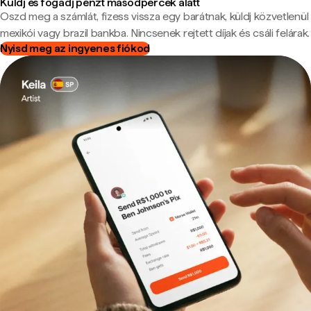
Küldj és fogadj pénzt másodpercek alatt
Oszd meg a számlát, fizess vissza egy barátnak, küldj közvetlenül
mexikói vagy brazil bankba. Nincsenek rejtett díjak és csáli felárak.
Nyisd meg az ingyenes fiókod