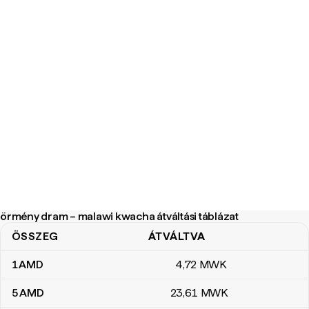
örmény dram – malawi kwacha átváltási táblázat
ÖSSZEG
ÁTVÁLTVA
örmény dram – malawi kwacha átváltási táblázat
1
AMD
4
,72
MWK
5
AMD
23
,61
MWK