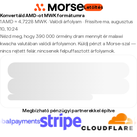
Letöltés
Konvertáld AMD-ot MWK formátumra
1 AMD ≈ 4,7228 MWK · Valódi árfolyam
·
Frissítve ma, augusztus
10., 10:24
Nézd meg, hogy 390 000 örmény dram mennyit ér malawi
kwacha valutában valódi árfolyamon. Küldj pénzt a Morse-szal —
nincs rejtett felár, nincsenek felpuffasztott árfolyamok.
Megbízható pénzügyi partnerekkel építve