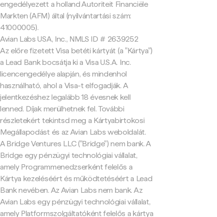
engedélyezett a holland Autoriteit Financiële
Markten (AFM) által (nyilvántartási szám:
41000005).
Avian Labs USA, Inc., NMLS ID # 2639252
Az előre fizetett Visa betéti kártyát (a "Kártya")
a Lead Bank bocsátja ki a Visa U.S.A. Inc.
licencengedélye alapján, és mindenhol
használható, ahol a Visa-t elfogadják. A
jelentkezéshez legalább 18 évesnek kell
lenned. Díjak merülhetnek fel. További
részletekért tekintsd meg a Kártyabirtokosi
Megállapodást és az Avian Labs weboldalát.
A Bridge Ventures LLC ("Bridge") nem bank. A
Bridge egy pénzügyi technológiai vállalat,
amely Programmenedzserként felelős a
Kártya kezeléséért és működtetéséért a Lead
Bank nevében. Az Avian Labs nem bank. Az
Avian Labs egy pénzügyi technológiai vállalat,
amely Platformszolgáltatóként felelős a kártya