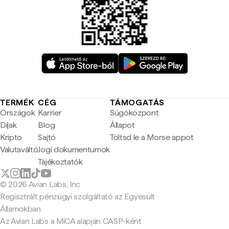
TERMÉK
CÉG
TÁMOGATÁS
Országok
Karrier
Súgóközpont
Díjak
Blog
Állapot
Kripto
Sajtó
Töltsd le a Morse appot
Valutaváltó
Jogi dokumentumok
Tájékoztatók
© 2026 Avian Labs, Inc
Regisztrált pénzügyi szolgáltató az Egyesült
Államokban
Az Avian Labs a MiCA alapján CASP-ként