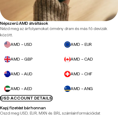
Népszerű AMD átváltások
Nézd meg az árfolyamokat örmény dram és más fő devizák
között.
AMD – USD
AMD – EUR
AMD – GBP
AMD – CAD
AMD – AUD
AMD – CHF
AMD – AED
AMD – ANG
USD ACCOUNT DETAILS
Kapj fizetést bárhonnan
Oszd meg USD, EUR, MXN és BRL számlainformációidat