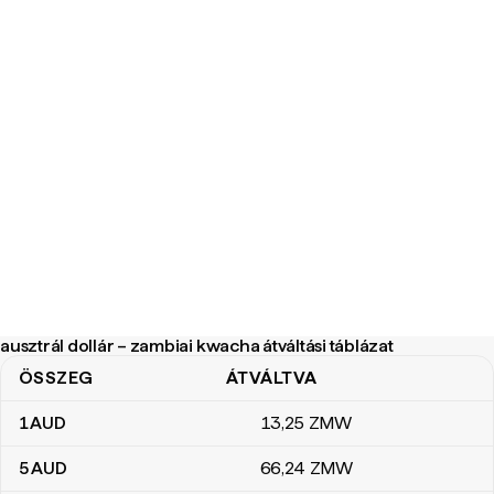
ausztrál dollár – zambiai kwacha átváltási táblázat
ÖSSZEG
ÁTVÁLTVA
ausztrál dollár – zambiai kwacha átváltási táblázat
1
AUD
13
,25
ZMW
5
AUD
66
,24
ZMW