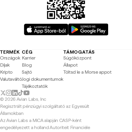
TERMÉK
CÉG
TÁMOGATÁS
Országok
Karrier
Súgóközpont
Díjak
Blog
Állapot
Kripto
Sajtó
Töltsd le a Morse appot
Valutaváltó
Jogi dokumentumok
Tájékoztatók
© 2026 Avian Labs, Inc
Regisztrált pénzügyi szolgáltató az Egyesült
Államokban
Az Avian Labs a MiCA alapján CASP-ként
engedélyezett a holland Autoriteit Financiële