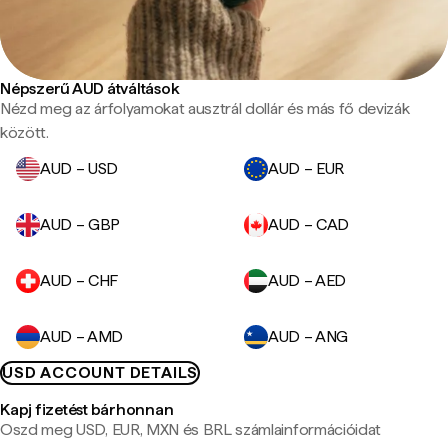
Népszerű AUD átváltások
Nézd meg az árfolyamokat ausztrál dollár és más fő devizák
között.
AUD – USD
AUD – EUR
AUD – GBP
AUD – CAD
AUD – CHF
AUD – AED
AUD – AMD
AUD – ANG
USD ACCOUNT DETAILS
Kapj fizetést bárhonnan
Oszd meg USD, EUR, MXN és BRL számlainformációidat