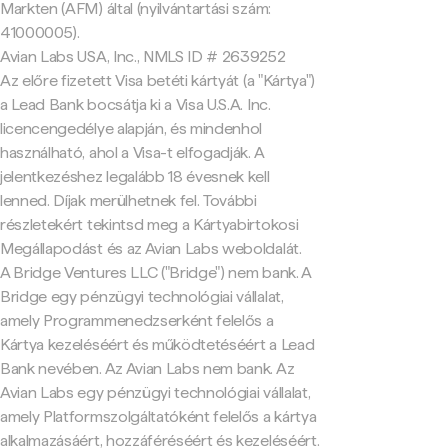
Markten (AFM) által (nyilvántartási szám:
41000005).
Avian Labs USA, Inc., NMLS ID # 2639252
Az előre fizetett Visa betéti kártyát (a "Kártya")
a Lead Bank bocsátja ki a Visa U.S.A. Inc.
licencengedélye alapján, és mindenhol
használható, ahol a Visa-t elfogadják. A
jelentkezéshez legalább 18 évesnek kell
lenned. Díjak merülhetnek fel. További
részletekért tekintsd meg a Kártyabirtokosi
Megállapodást és az Avian Labs weboldalát.
A Bridge Ventures LLC ("Bridge") nem bank. A
Bridge egy pénzügyi technológiai vállalat,
amely Programmenedzserként felelős a
Kártya kezeléséért és működtetéséért a Lead
Bank nevében. Az Avian Labs nem bank. Az
Avian Labs egy pénzügyi technológiai vállalat,
amely Platformszolgáltatóként felelős a kártya
alkalmazásáért, hozzáféréséért és kezeléséért.