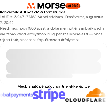
Letöltés
Konvertáld AUD-ot ZMW formátumra
1 AUD ≈ 13,2471 ZMW · Valódi árfolyam
·
Frissítve ma, augusztus
7., 20:42
Nézd meg, hogy 1500 ausztrál dollár mennyit ér zambiai kwacha
valutában valódi árfolyamon. Küldj pénzt a Morse-szal — nincs
rejtett felár, nincsenek felpuffasztott árfolyamok.
Megbízható pénzügyi partnerekkel építve