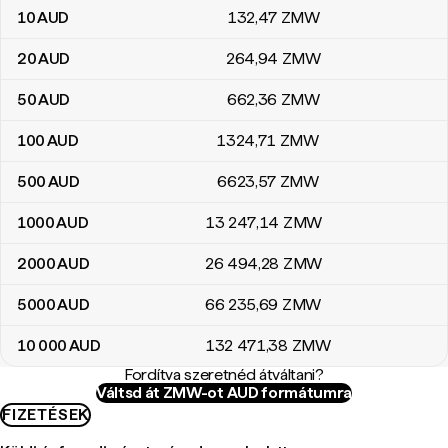
10
AUD
132
,47
ZMW
20
AUD
264
,94
ZMW
50
AUD
662
,36
ZMW
100
AUD
1324
,71
ZMW
500
AUD
6623
,57
ZMW
1000
AUD
13 247
,14
ZMW
2000
AUD
26 494
,28
ZMW
5000
AUD
66 235
,69
ZMW
10 000
AUD
132 471
,38
ZMW
Fordítva szeretnéd átváltani?
Váltsd át ZMW-ot AUD formátumra
FIZETÉSEK