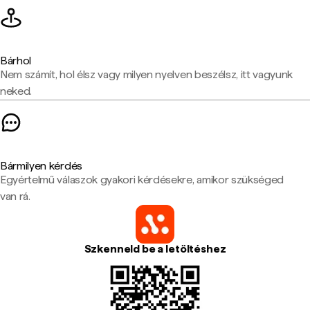
Bárhol
Nem számít, hol élsz vagy milyen nyelven beszélsz, itt vagyunk
neked.
Bármilyen kérdés
Egyértelmű válaszok gyakori kérdésekre, amikor szükséged
van rá.
Szkenneld be a letöltéshez