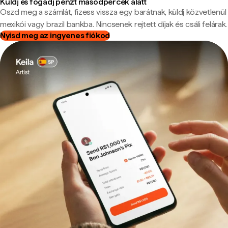
Küldj és fogadj pénzt másodpercek alatt
Oszd meg a számlát, fizess vissza egy barátnak, küldj közvetlenül
mexikói vagy brazil bankba. Nincsenek rejtett díjak és csáli felárak.
Nyisd meg az ingyenes fiókod