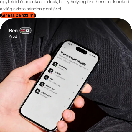
ügyfeleid és munkaadódnak, hogy helyileg fizethessenek neked
a világ szinte minden pontjáról.
Keress pénzt ma