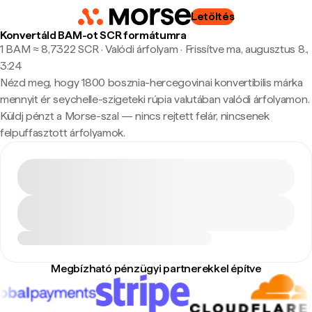
Letöltés
Konvertáld BAM-ot SCR formátumra
1 BAM ≈ 8,7322 SCR · Valódi árfolyam
·
Frissítve ma, augusztus 8.,
3:24
Nézd meg, hogy 1800 bosznia-hercegovinai konvertibilis márka
mennyit ér seychelle-szigeteki rúpia valutában valódi árfolyamon.
Küldj pénzt a Morse-szal — nincs rejtett felár, nincsenek
felpuffasztott árfolyamok.
Megbízható pénzügyi partnerekkel építve