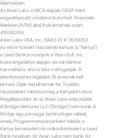
Államokban
Az Avian Labs a MiCA alapján CASP-ként
engedélyezett a holland Autoriteit Financiële
Markten (AFM) által (nyilvántartási szám:
41000005).
Avian Labs USA, Inc., NMLS ID # 2639252
Az előre fizetett Visa betéti kártyát (a "Kártya")
a Lead Bank bocsátja ki a Visa U.S.A. Inc.
licencengedélye alapján, és mindenhol
használható, ahol a Visa-t elfogadják. A
jelentkezéshez legalább 18 évesnek kell
lenned. Díjak merülhetnek fel. További
részletekért tekintsd meg a Kártyabirtokosi
Megállapodást és az Avian Labs weboldalát.
A Bridge Ventures LLC ("Bridge") nem bank. A
Bridge egy pénzügyi technológiai vállalat,
amely Programmenedzserként felelős a
Kártya kezeléséért és működtetéséért a Lead
Bank nevében. Az Avian Labs nem bank. Az