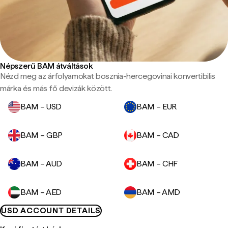
Népszerű BAM átváltások
Nézd meg az árfolyamokat bosznia-hercegovinai konvertibilis
márka és más fő devizák között.
BAM – USD
BAM – EUR
BAM – GBP
BAM – CAD
BAM – AUD
BAM – CHF
BAM – AED
BAM – AMD
USD ACCOUNT DETAILS