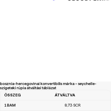
bosznia-hercegovinai konvertibilis márka – seychelle-
szigeteki rúpia átváltási táblázat
ÖSSZEG
ÁTVÁLTVA
bosznia-hercegovinai konvertibilis márka – seychelle-szigeteki rúp
1
BAM
8
,73
SCR