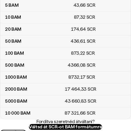
5
BAM
43
,66
SCR
10
BAM
87
,32
SCR
20
BAM
174
,64
SCR
50
BAM
436
,61
SCR
100
BAM
873
,22
SCR
500
BAM
4366
,08
SCR
1000
BAM
8732
,17
SCR
2000
BAM
17 464
,33
SCR
5000
BAM
43 660
,83
SCR
10 000
BAM
87 321
,66
SCR
Fordítva szeretnéd átváltani?
Váltsd át SCR-ot BAM formátumra