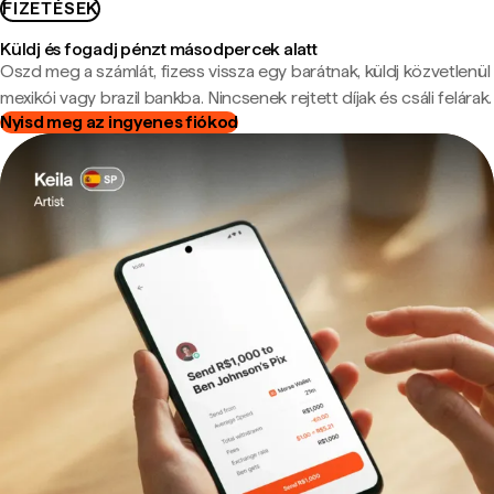
FIZETÉSEK
Küldj és fogadj pénzt másodpercek alatt
Oszd meg a számlát, fizess vissza egy barátnak, küldj közvetlenül
mexikói vagy brazil bankba. Nincsenek rejtett díjak és csáli felárak.
Nyisd meg az ingyenes fiókod