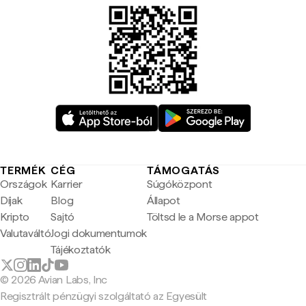
TERMÉK
CÉG
TÁMOGATÁS
Országok
Karrier
Súgóközpont
Díjak
Blog
Állapot
Kripto
Sajtó
Töltsd le a Morse appot
Valutaváltó
Jogi dokumentumok
Tájékoztatók
© 2026 Avian Labs, Inc
Regisztrált pénzügyi szolgáltató az Egyesült