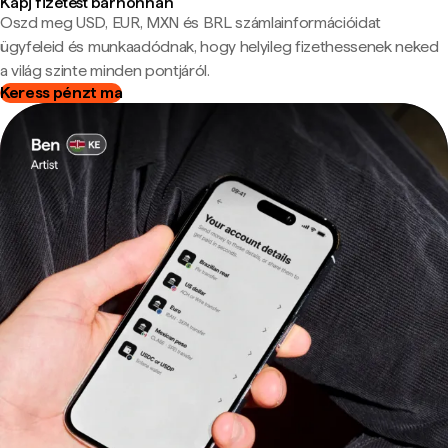
Kapj fizetést bárhonnan
Oszd meg USD, EUR, MXN és BRL számlainformációidat
ügyfeleid és munkaadódnak, hogy helyileg fizethessenek neked
a világ szinte minden pontjáról.
Keress pénzt ma