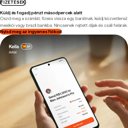
FIZETÉSEK
Küldj és fogadj pénzt másodpercek alatt
Oszd meg a számlát, fizess vissza egy barátnak, küldj közvetlenül
mexikói vagy brazil bankba. Nincsenek rejtett díjak és csáli felárak.
Nyisd meg az ingyenes fiókod