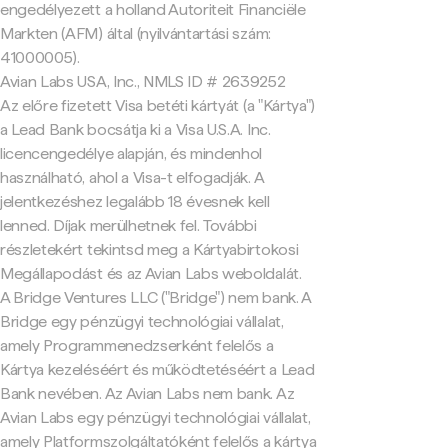
engedélyezett a holland Autoriteit Financiële
Markten (AFM) által (nyilvántartási szám:
41000005).
Avian Labs USA, Inc., NMLS ID # 2639252
Az előre fizetett Visa betéti kártyát (a "Kártya")
a Lead Bank bocsátja ki a Visa U.S.A. Inc.
licencengedélye alapján, és mindenhol
használható, ahol a Visa-t elfogadják. A
jelentkezéshez legalább 18 évesnek kell
lenned. Díjak merülhetnek fel. További
részletekért tekintsd meg a Kártyabirtokosi
Megállapodást és az Avian Labs weboldalát.
A Bridge Ventures LLC ("Bridge") nem bank. A
Bridge egy pénzügyi technológiai vállalat,
amely Programmenedzserként felelős a
Kártya kezeléséért és működtetéséért a Lead
Bank nevében. Az Avian Labs nem bank. Az
Avian Labs egy pénzügyi technológiai vállalat,
amely Platformszolgáltatóként felelős a kártya