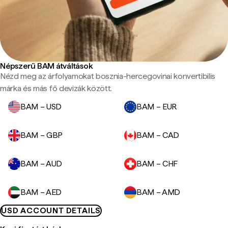
Népszerű BAM átváltások
Nézd meg az árfolyamokat bosznia-hercegovinai konvertibilis
márka és más fő devizák között.
BAM – USD
BAM – EUR
BAM – GBP
BAM – CAD
BAM – AUD
BAM – CHF
BAM – AED
BAM – AMD
USD ACCOUNT DETAILS