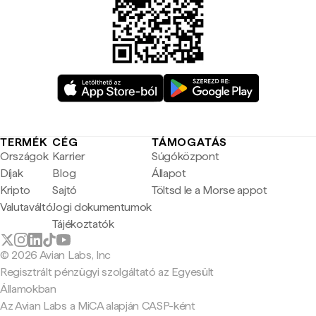
TERMÉK
CÉG
TÁMOGATÁS
Országok
Karrier
Súgóközpont
Díjak
Blog
Állapot
Kripto
Sajtó
Töltsd le a Morse appot
Valutaváltó
Jogi dokumentumok
Tájékoztatók
© 2026 Avian Labs, Inc
Regisztrált pénzügyi szolgáltató az Egyesült
Államokban
Az Avian Labs a MiCA alapján CASP-ként