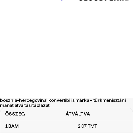
bosznia-hercegovinai konvertibilis márka – türkmenisztáni
manat átváltási táblázat
ÖSSZEG
ÁTVÁLTVA
bosznia-hercegovinai konvertibilis márka – türkmenisztáni manat á
1
BAM
2
,07
TMT