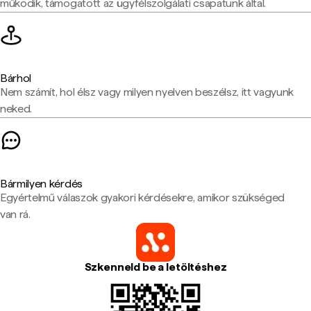
működik, támogatott az ügyfélszolgálati csapatunk által.
Bárhol
Nem számít, hol élsz vagy milyen nyelven beszélsz, itt vagyunk
neked.
Bármilyen kérdés
Egyértelmű válaszok gyakori kérdésekre, amikor szükséged
van rá.
Szkenneld be a letöltéshez