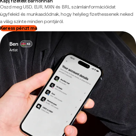
Kapj fizetést bárhonnan
Oszd meg USD, EUR, MXN és BRL számlainformációidat
ügyfeleid és munkaadódnak, hogy helyileg fizethessenek neked
a világ szinte minden pontjáról.
Keress pénzt ma