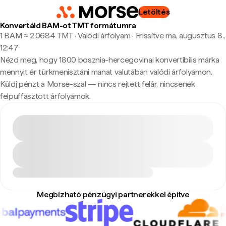
Letöltés
Konvertáld BAM-ot TMT formátumra
1 BAM ≈ 2,0684 TMT · Valódi árfolyam
·
Frissítve ma, augusztus 8.,
12:47
Nézd meg, hogy 1800 bosznia-hercegovinai konvertibilis márka
mennyit ér türkmenisztáni manat valutában valódi árfolyamon.
Küldj pénzt a Morse-szal — nincs rejtett felár, nincsenek
felpuffasztott árfolyamok.
Megbízható pénzügyi partnerekkel építve