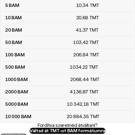
5
BAM
10
,34
TMT
10
BAM
20
,68
TMT
20
BAM
41
,37
TMT
50
BAM
103
,42
TMT
100
BAM
206
,84
TMT
500
BAM
1034
,22
TMT
1000
BAM
2068
,44
TMT
2000
BAM
4136
,87
TMT
5000
BAM
10 342
,18
TMT
10 000
BAM
20 684
,35
TMT
Fordítva szeretnéd átváltani?
Váltsd át TMT-ot BAM formátumra