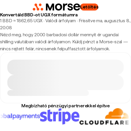
Letöltés
Konvertáld BBD-ot UGX formátumra
1 BBD ≈ 1862,65 UGX · Valódi árfolyam
·
Frissítve ma, augusztus 8.,
20:08
Nézd meg, hogy 2000 barbadosi dollár mennyit ér ugandai
shilling valutában valódi árfolyamon. Küldj pénzt a Morse-szal —
nincs rejtett felár, nincsenek felpuffasztott árfolyamok.
Megbízható pénzügyi partnerekkel építve