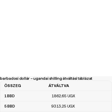
barbadosi dollár – ugandai shilling átváltási táblázat
ÖSSZEG
ÁTVÁLTVA
barbadosi dollár – ugandai shilling átváltási táblázat
1
BBD
1862
,65
UGX
5
BBD
9313
,25
UGX