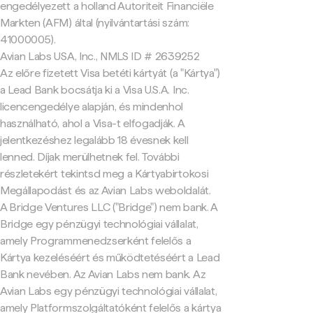
engedélyezett a holland Autoriteit Financiële
Markten (AFM) által (nyilvántartási szám:
41000005).
Avian Labs USA, Inc., NMLS ID # 2639252
Az előre fizetett Visa betéti kártyát (a "Kártya")
a Lead Bank bocsátja ki a Visa U.S.A. Inc.
licencengedélye alapján, és mindenhol
használható, ahol a Visa-t elfogadják. A
jelentkezéshez legalább 18 évesnek kell
lenned. Díjak merülhetnek fel. További
részletekért tekintsd meg a Kártyabirtokosi
Megállapodást és az Avian Labs weboldalát.
A Bridge Ventures LLC ("Bridge") nem bank. A
Bridge egy pénzügyi technológiai vállalat,
amely Programmenedzserként felelős a
Kártya kezeléséért és működtetéséért a Lead
Bank nevében. Az Avian Labs nem bank. Az
Avian Labs egy pénzügyi technológiai vállalat,
amely Platformszolgáltatóként felelős a kártya