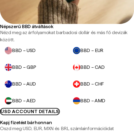
Népszerű BBD átváltások
Nézd meg az árfolyamokat barbadosi dollár és más fő devizák
között.
BBD – USD
BBD – EUR
BBD – GBP
BBD – CAD
BBD – AUD
BBD – CHF
BBD – AED
BBD – AMD
USD ACCOUNT DETAILS
Kapj fizetést bárhonnan
Oszd meg USD, EUR, MXN és BRL számlainformációidat