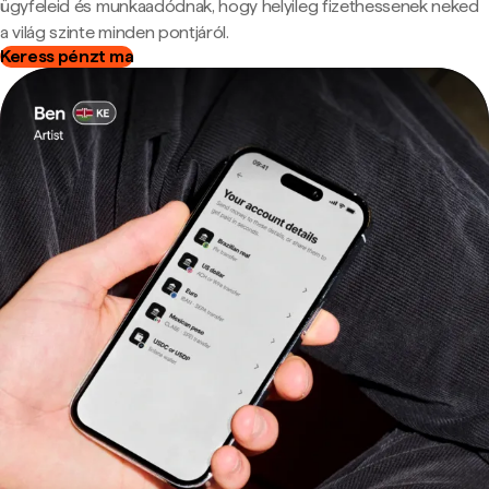
ügyfeleid és munkaadódnak, hogy helyileg fizethessenek neked
a világ szinte minden pontjáról.
Keress pénzt ma