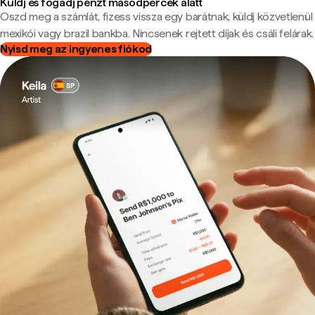
Küldj és fogadj pénzt másodpercek alatt
Oszd meg a számlát, fizess vissza egy barátnak, küldj közvetlenül
mexikói vagy brazil bankba. Nincsenek rejtett díjak és csáli felárak.
Nyisd meg az ingyenes fiókod