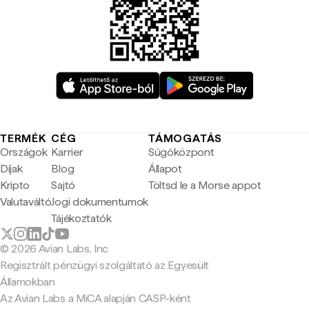
TERMÉK
CÉG
TÁMOGATÁS
Országok
Karrier
Súgóközpont
Díjak
Blog
Állapot
Kripto
Sajtó
Töltsd le a Morse appot
Valutaváltó
Jogi dokumentumok
Tájékoztatók
© 2026 Avian Labs, Inc
Regisztrált pénzügyi szolgáltató az Egyesült
Államokban
Az Avian Labs a MiCA alapján CASP-ként