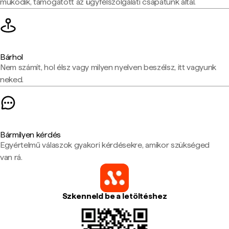
működik, támogatott az ügyfélszolgálati csapatunk által.
Bárhol
Nem számít, hol élsz vagy milyen nyelven beszélsz, itt vagyunk
neked.
Bármilyen kérdés
Egyértelmű válaszok gyakori kérdésekre, amikor szükséged
van rá.
Szkenneld be a letöltéshez