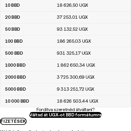
10
BBD
18 626
,50
UGX
20
BBD
37 253
,01
UGX
50
BBD
93 132
,52
UGX
100
BBD
186 265
,03
UGX
500
BBD
931 325
,17
UGX
1000
BBD
1 862 650
,34
UGX
2000
BBD
3 725 300
,69
UGX
5000
BBD
9 313 251
,72
UGX
10 000
BBD
18 626 503
,44
UGX
Fordítva szeretnéd átváltani?
Váltsd át UGX-ot BBD formátumra
FIZETÉSEK