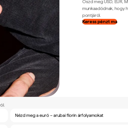
Oszd meg USD, EUR, MX
munkaadódnak, hogy hel
pontjáról.
Keress pénzt ma
ól.
Nézd meg a euró – arubai florin árfolyamokat