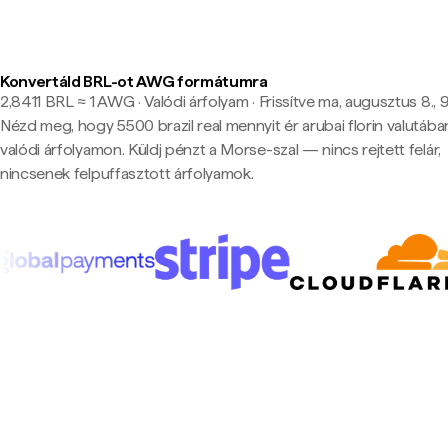
Konvertáld BRL-ot AWG formátumra
2,8411 BRL ≈ 1 AWG · Valódi árfolyam
·
Frissítve ma, augusztus 8., 
Nézd meg, hogy 5500 brazil real mennyit ér arubai florin valutába
valódi árfolyamon. Küldj pénzt a Morse-szal — nincs rejtett felár,
nincsenek felpuffasztott árfolyamok.