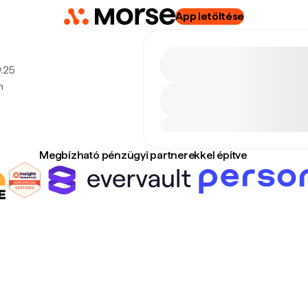
App letöltése
9:25
n
Megbízható pénzügyi partnerekkel építve