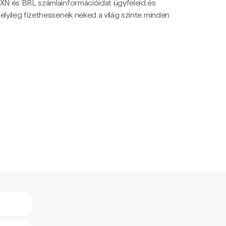
N és BRL számlainformációidat ügyfeleid és
yileg fizethessenek neked a világ szinte minden