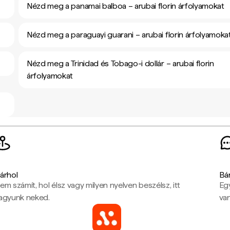
Nézd meg a panamai balboa – arubai florin árfolyamokat
Nézd meg a paraguayi guarani – arubai florin árfolyamoka
Nézd meg a Trinidad és Tobago-i dollár – arubai florin
árfolyamokat
árhol
Bá
em számít, hol élsz vagy milyen nyelven beszélsz, itt
Eg
agyunk neked.
van