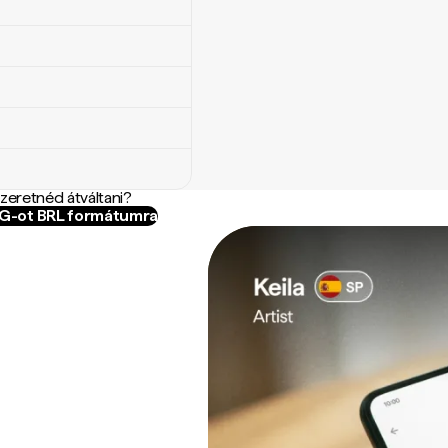
szeretnéd átváltani?
WG-ot BRL formátumra