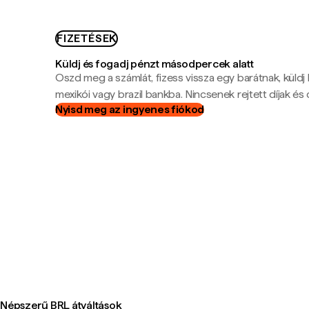
FIZETÉSEK
Küldj és fogadj pénzt másodpercek alatt
Oszd meg a számlát, fizess vissza egy barátnak, küldj
mexikói vagy brazil bankba. Nincsenek rejtett díjak és c
Nyisd meg az ingyenes fiókod
Népszerű BRL átváltások