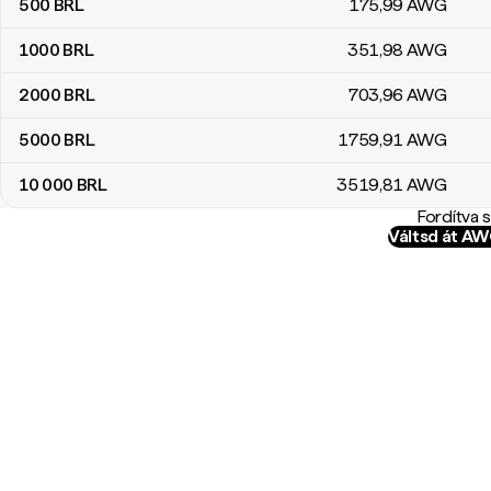
500
BRL
175
,99
AWG
1000
BRL
351
,98
AWG
2000
BRL
703
,96
AWG
5000
BRL
1759
,91
AWG
10 000
BRL
3519
,81
AWG
Fordítva 
Váltsd át A