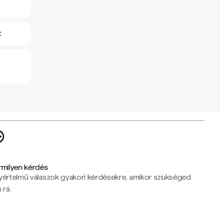
t
rmilyen kérdés
yértelmű válaszok gyakori kérdésekre, amikor szükséged
 rá.