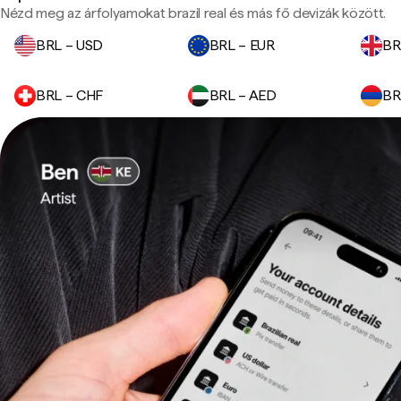
Nézd meg az árfolyamokat brazil real és más fő devizák között.
BRL – USD
BRL – EUR
BR
BRL – CHF
BRL – AED
BR