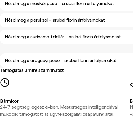
Nézd meg a mexikói peso – arubai florin árfolyamokat
Nézd meg a perui sol – arubai florin árfolyamokat
Nézd meg a suriname-i dollár – arubai florin árfolyamokat
Nézd meg a uruguayi peso – arubai florin árfolyamokat
Támogatás, amire számíthatsz
Bármikor
B
24/7 segítség, egész évben. Mesterséges intelligenciával
N
működik, támogatott az ügyfélszolgálati csapatunk által.
v