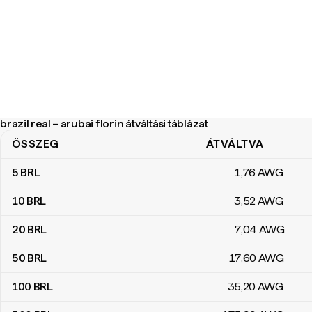
brazil real – arubai florin átváltási táblázat
ÖSSZEG
ÁTVÁLTVA
brazil real – arubai florin átváltási táblázat
5
BRL
1
,76
AWG
10
BRL
3
,52
AWG
20
BRL
7
,04
AWG
50
BRL
17
,60
AWG
100
BRL
35
,20
AWG