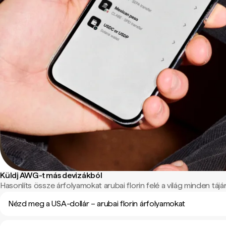
Küldj AWG-t más devizákból
Hasonlíts össze árfolyamokat arubai florin felé a világ minden tájár
Nézd meg a USA-dollár – arubai florin árfolyamokat