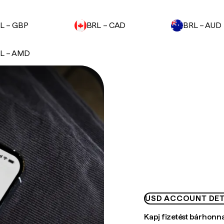
L – GBP
BRL – CAD
BRL – AUD
L – AMD
USD ACCOUNT DET
Kapj fizetést bárhonn