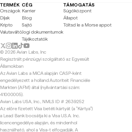
TERMÉK
CÉG
TÁMOGATÁS
Országok
Karrier
Súgóközpont
Díjak
Blog
Állapot
Kripto
Sajtó
Töltsd le a Morse appot
Valutaváltó
Jogi dokumentumok
Tájékoztatók
© 2026 Avian Labs, Inc
Regisztrált pénzügyi szolgáltató az Egyesült
Államokban
Az Avian Labs a MiCA alapján CASP-ként
engedélyezett a holland Autoriteit Financiële
Markten (AFM) által (nyilvántartási szám:
41000005).
Avian Labs USA, Inc., NMLS ID # 2639252
Az előre fizetett Visa betéti kártyát (a "Kártya")
a Lead Bank bocsátja ki a Visa U.S.A. Inc.
licencengedélye alapján, és mindenhol
használható, ahol a Visa-t elfogadják. A