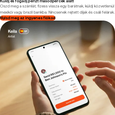
Küldj és fogadj pénzt másodpercek alatt
Oszd meg a számlát, fizess vissza egy barátnak, küldj közvetlenül
mexikói vagy brazil bankba. Nincsenek rejtett díjak és csáli felárak.
Nyisd meg az ingyenes fiókod