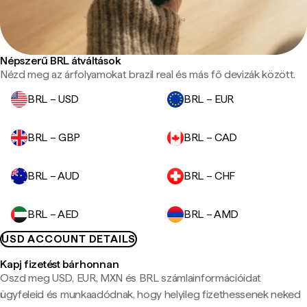
Népszerű BRL átváltások
Nézd meg az árfolyamokat brazil real és más fő devizák között.
BRL – USD
BRL – EUR
BRL – GBP
BRL – CAD
BRL – AUD
BRL – CHF
BRL – AED
BRL – AMD
USD ACCOUNT DETAILS
Kapj fizetést bárhonnan
Oszd meg USD, EUR, MXN és BRL számlainformációidat
ügyfeleid és munkaadódnak, hogy helyileg fizethessenek neked