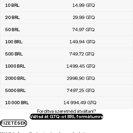
10
BRL
14
,99
GTQ
20
BRL
29
,99
GTQ
50
BRL
74
,97
GTQ
100
BRL
149
,94
GTQ
500
BRL
749
,72
GTQ
1000
BRL
1499
,45
GTQ
2000
BRL
2998
,90
GTQ
5000
BRL
7497
,25
GTQ
10 000
BRL
14 994
,49
GTQ
Fordítva szeretnéd átváltani?
Váltsd át GTQ-ot BRL formátumra
FIZETÉSEK