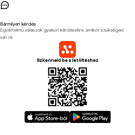
Bármilyen kérdés
Egyértelmű válaszok gyakori kérdésekre, amikor szükséged
van rá.
Szkenneld be a letöltéshez