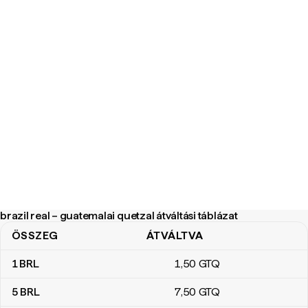
brazil real – guatemalai quetzal átváltási táblázat
ÖSSZEG
ÁTVÁLTVA
brazil real – guatemalai quetzal átváltási táblázat
1
BRL
1
,50
GTQ
5
BRL
7
,50
GTQ