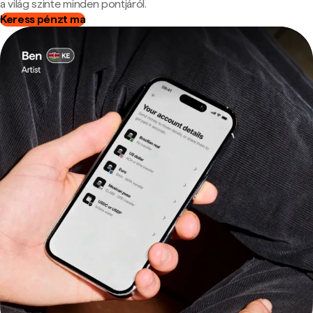
a világ szinte minden pontjáról.
Keress pénzt ma