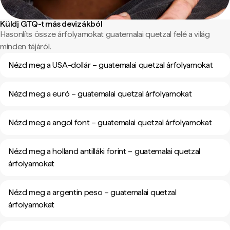
Küldj GTQ-t más devizákból
Hasonlíts össze árfolyamokat guatemalai quetzal felé a világ
minden tájáról.
Nézd meg a USA-dollár – guatemalai quetzal árfolyamokat
Nézd meg a euró – guatemalai quetzal árfolyamokat
Nézd meg a angol font – guatemalai quetzal árfolyamokat
Nézd meg a holland antilláki forint – guatemalai quetzal
árfolyamokat
Nézd meg a argentin peso – guatemalai quetzal
árfolyamokat