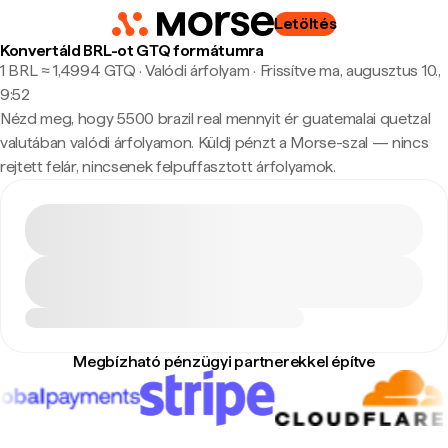
Letöltés
Konvertáld BRL-ot GTQ formátumra
1 BRL ≈ 1,4994 GTQ · Valódi árfolyam
·
Frissítve ma, augusztus 10.,
9:52
Nézd meg, hogy 5500 brazil real mennyit ér guatemalai quetzal
valutában valódi árfolyamon. Küldj pénzt a Morse-szal — nincs
rejtett felár, nincsenek felpuffasztott árfolyamok.
Megbízható pénzügyi partnerekkel építve