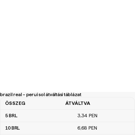
brazil real – perui sol átváltási táblázat
ÖSSZEG
ÁTVÁLTVA
brazil real – perui sol átváltási táblázat
5
BRL
3
,34
PEN
10
BRL
6
,68
PEN