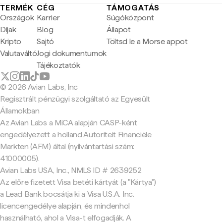
TERMÉK
CÉG
TÁMOGATÁS
Országok
Karrier
Súgóközpont
Díjak
Blog
Állapot
Kripto
Sajtó
Töltsd le a Morse appot
Valutaváltó
Jogi dokumentumok
Tájékoztatók
© 2026 Avian Labs, Inc
Regisztrált pénzügyi szolgáltató az Egyesült
Államokban
Az Avian Labs a MiCA alapján CASP-ként
engedélyezett a holland Autoriteit Financiële
Markten (AFM) által (nyilvántartási szám:
41000005).
Avian Labs USA, Inc., NMLS ID # 2639252
Az előre fizetett Visa betéti kártyát (a "Kártya")
a Lead Bank bocsátja ki a Visa U.S.A. Inc.
licencengedélye alapján, és mindenhol
használható, ahol a Visa-t elfogadják. A