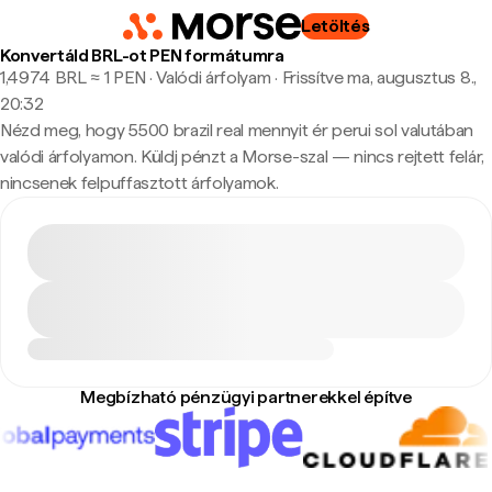
Letöltés
Konvertáld BRL-ot PEN formátumra
1,4974 BRL ≈ 1 PEN · Valódi árfolyam
·
Frissítve ma, augusztus 8.,
20:32
Nézd meg, hogy 5500 brazil real mennyit ér perui sol valutában
valódi árfolyamon. Küldj pénzt a Morse-szal — nincs rejtett felár,
nincsenek felpuffasztott árfolyamok.
Megbízható pénzügyi partnerekkel építve