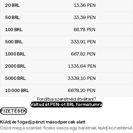
20
BRL
13
,36
PEN
50
BRL
33
,39
PEN
100
BRL
66
,78
PEN
500
BRL
333
,91
PEN
1000
BRL
667
,82
PEN
2000
BRL
1335
,64
PEN
5000
BRL
3339
,10
PEN
10 000
BRL
6678
,20
PEN
Fordítva szeretnéd átváltani?
Váltsd át PEN-ot BRL formátumra
FIZETÉSEK
Küldj és fogadj pénzt másodpercek alatt
Oszd meg a számlát, fizess vissza egy barátnak, küldj közvetlenül