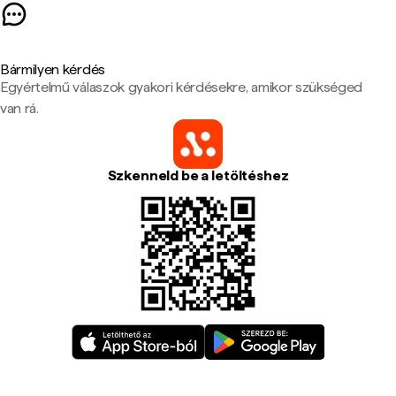
Bármilyen kérdés
Egyértelmű válaszok gyakori kérdésekre, amikor szükséged
van rá.
Szkenneld be a letöltéshez