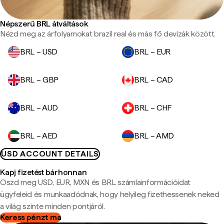
Népszerű BRL átváltások
Nézd meg az árfolyamokat brazil real és más fő devizák között.
BRL – USD
BRL – EUR
BRL – GBP
BRL – CAD
BRL – AUD
BRL – CHF
BRL – AED
BRL – AMD
USD ACCOUNT DETAILS
Kapj fizetést bárhonnan
Oszd meg USD, EUR, MXN és BRL számlainformációidat
ügyfeleid és munkaadódnak, hogy helyileg fizethessenek neked
a világ szinte minden pontjáról.
Keress pénzt ma