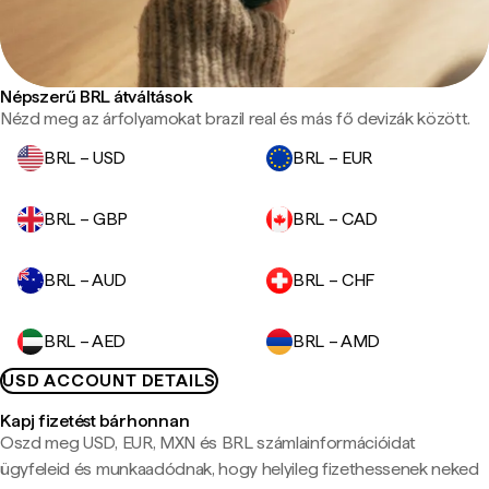
Népszerű BRL átváltások
Nézd meg az árfolyamokat brazil real és más fő devizák között.
BRL – USD
BRL – EUR
BRL – GBP
BRL – CAD
BRL – AUD
BRL – CHF
BRL – AED
BRL – AMD
USD ACCOUNT DETAILS
Kapj fizetést bárhonnan
Oszd meg USD, EUR, MXN és BRL számlainformációidat
ügyfeleid és munkaadódnak, hogy helyileg fizethessenek neked