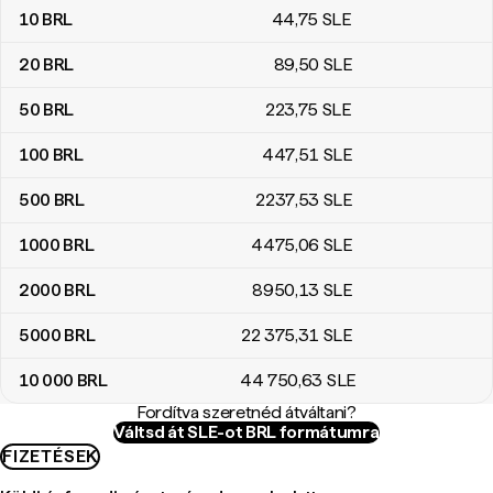
10
BRL
44
,75
SLE
20
BRL
89
,50
SLE
50
BRL
223
,75
SLE
100
BRL
447
,51
SLE
500
BRL
2237
,53
SLE
1000
BRL
4475
,06
SLE
2000
BRL
8950
,13
SLE
5000
BRL
22 375
,31
SLE
10 000
BRL
44 750
,63
SLE
Fordítva szeretnéd átváltani?
Váltsd át SLE-ot BRL formátumra
FIZETÉSEK