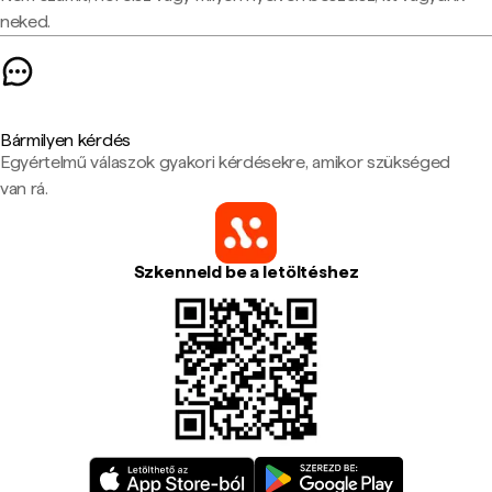
neked.
Bármilyen kérdés
Egyértelmű válaszok gyakori kérdésekre, amikor szükséged
van rá.
Szkenneld be a letöltéshez