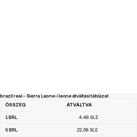
brazil real – Sierra Leone-i leone átváltási táblázat
ÖSSZEG
ÁTVÁLTVA
brazil real – Sierra Leone-i leone átváltási táblázat
1
BRL
4
,48
SLE
5
BRL
22
,38
SLE