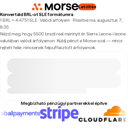
Letöltés
Konvertáld BRL-ot SLE formátumra
1 BRL ≈ 4,4751 SLE · Valódi árfolyam
·
Frissítve ma, augusztus 7.,
8:35
Nézd meg, hogy 5500 brazil real mennyit ér Sierra Leone-i leone
valutában valódi árfolyamon. Küldj pénzt a Morse-szal — nincs
rejtett felár, nincsenek felpuffasztott árfolyamok.
Megbízható pénzügyi partnerekkel építve