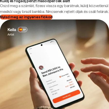
Küldj és fogadj pénzt másodpercek alatt
Oszd meg a számlát, fizess vissza egy barátnak, küldj közvetlenül
mexikói vagy brazil bankba. Nincsenek rejtett díjak és csáli felárak.
Nyisd meg az ingyenes fiókod