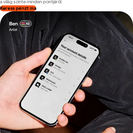
a világ szinte minden pontjáról.
Keress pénzt ma