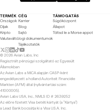
TERMÉK
CÉG
TÁMOGATÁS
Országok
Karrier
Súgóközpont
Díjak
Blog
Állapot
Kripto
Sajtó
Töltsd le a Morse appot
Valutaváltó
Jogi dokumentumok
Tájékoztatók
© 2026 Avian Labs, Inc
Regisztrált pénzügyi szolgáltató az Egyesült
Államokban
Az Avian Labs a MiCA alapján CASP-ként
engedélyezett a holland Autoriteit Financiële
Markten (AFM) által (nyilvántartási szám:
41000005).
Avian Labs USA, Inc., NMLS ID # 2639252
Az előre fizetett Visa betéti kártyát (a "Kártya")
a Lead Bank bocsátja ki a Visa U.S.A. Inc.