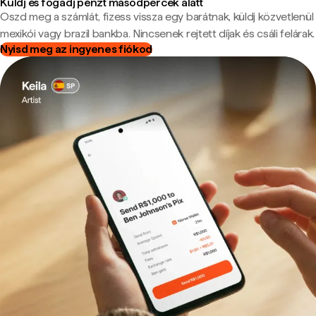
Küldj és fogadj pénzt másodpercek alatt
Oszd meg a számlát, fizess vissza egy barátnak, küldj közvetlenül
mexikói vagy brazil bankba. Nincsenek rejtett díjak és csáli felárak.
Nyisd meg az ingyenes fiókod