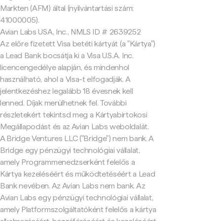
Markten (AFM) által (nyilvántartási szám:
41000005).
Avian Labs USA, Inc., NMLS ID # 2639252
Az előre fizetett Visa betéti kártyát (a "Kártya")
a Lead Bank bocsátja ki a Visa U.S.A. Inc.
licencengedélye alapján, és mindenhol
használható, ahol a Visa-t elfogadják. A
jelentkezéshez legalább 18 évesnek kell
lenned. Díjak merülhetnek fel. További
részletekért tekintsd meg a Kártyabirtokosi
Megállapodást és az Avian Labs weboldalát.
A Bridge Ventures LLC ("Bridge") nem bank. A
Bridge egy pénzügyi technológiai vállalat,
amely Programmenedzserként felelős a
Kártya kezeléséért és működtetéséért a Lead
Bank nevében. Az Avian Labs nem bank. Az
Avian Labs egy pénzügyi technológiai vállalat,
amely Platformszolgáltatóként felelős a kártya