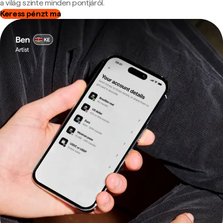
a világ szinte minden pontjáról.
Keress pénzt ma