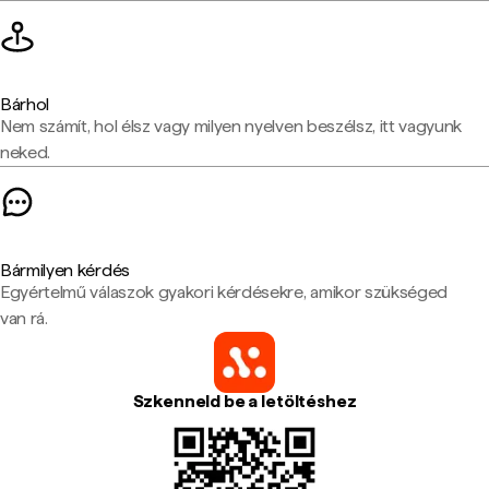
Bárhol
Nem számít, hol élsz vagy milyen nyelven beszélsz, itt vagyunk
neked.
Bármilyen kérdés
Egyértelmű válaszok gyakori kérdésekre, amikor szükséged
van rá.
Szkenneld be a letöltéshez