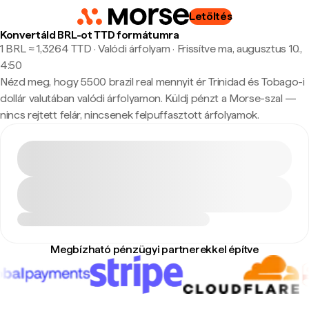
Letöltés
Konvertáld BRL-ot TTD formátumra
1 BRL ≈ 1,3264 TTD · Valódi árfolyam
·
Frissítve ma, augusztus 10.,
4:50
Nézd meg, hogy 5500 brazil real mennyit ér Trinidad és Tobago-i
dollár valutában valódi árfolyamon. Küldj pénzt a Morse-szal —
nincs rejtett felár, nincsenek felpuffasztott árfolyamok.
Megbízható pénzügyi partnerekkel építve