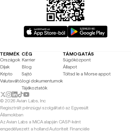
TERMÉK
CÉG
TÁMOGATÁS
Országok
Karrier
Súgóközpont
Díjak
Blog
Állapot
Kripto
Sajtó
Töltsd le a Morse appot
Valutaváltó
Jogi dokumentumok
Tájékoztatók
© 2026 Avian Labs, Inc
Regisztrált pénzügyi szolgáltató az Egyesült
Államokban
Az Avian Labs a MiCA alapján CASP-ként
engedélyezett a holland Autoriteit Financiële