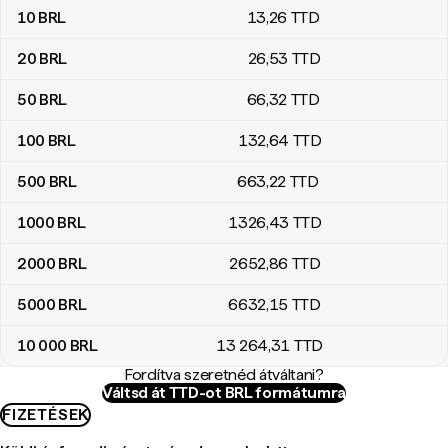
10
BRL
13
,26
TTD
20
BRL
26
,53
TTD
50
BRL
66
,32
TTD
100
BRL
132
,64
TTD
500
BRL
663
,22
TTD
1000
BRL
1326
,43
TTD
2000
BRL
2652
,86
TTD
5000
BRL
6632
,15
TTD
10 000
BRL
13 264
,31
TTD
Fordítva szeretnéd átváltani?
Váltsd át TTD-ot BRL formátumra
FIZETÉSEK