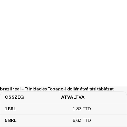
brazil real – Trinidad és Tobago-i dollár átváltási táblázat
ÖSSZEG
ÁTVÁLTVA
brazil real – Trinidad és Tobago-i dollár átváltási táblázat
1
BRL
1
,33
TTD
5
BRL
6
,63
TTD