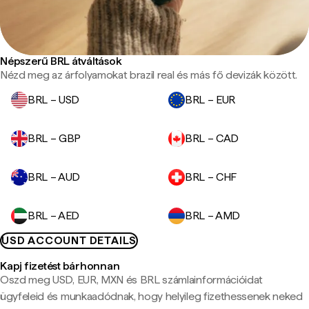
Népszerű BRL átváltások
Nézd meg az árfolyamokat brazil real és más fő devizák között.
BRL – USD
BRL – EUR
BRL – GBP
BRL – CAD
BRL – AUD
BRL – CHF
BRL – AED
BRL – AMD
USD ACCOUNT DETAILS
Kapj fizetést bárhonnan
Oszd meg USD, EUR, MXN és BRL számlainformációidat
ügyfeleid és munkaadódnak, hogy helyileg fizethessenek neked