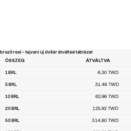
brazil real – tajvani új dollár átváltási táblázat
ÖSSZEG
ÁTVÁLTVA
brazil real – tajvani új dollár átváltási táblázat
1
BRL
6
,30
TWD
5
BRL
31
,48
TWD
10
BRL
62
,96
TWD
20
BRL
125
,92
TWD
50
BRL
314
,80
TWD