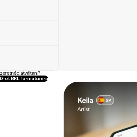
szeretnéd átváltani?
WD-ot BRL formátumra