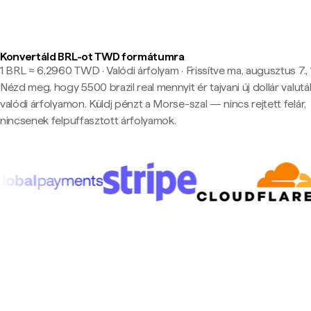
Konvertáld BRL-ot TWD formátumra
1 BRL ≈ 6,2960 TWD · Valódi árfolyam
·
Frissítve ma, augusztus 7., 
Nézd meg, hogy 5500 brazil real mennyit ér tajvani új dollár valut
valódi árfolyamon. Küldj pénzt a Morse-szal — nincs rejtett felár,
nincsenek felpuffasztott árfolyamok.