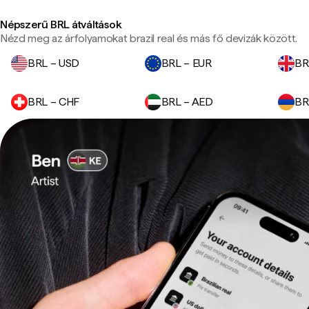
Népszerű BRL átváltások
Nézd meg az árfolyamokat brazil real és más fő devizák között.
BRL – USD
BRL – EUR
BR
BRL – CHF
BRL – AED
BR