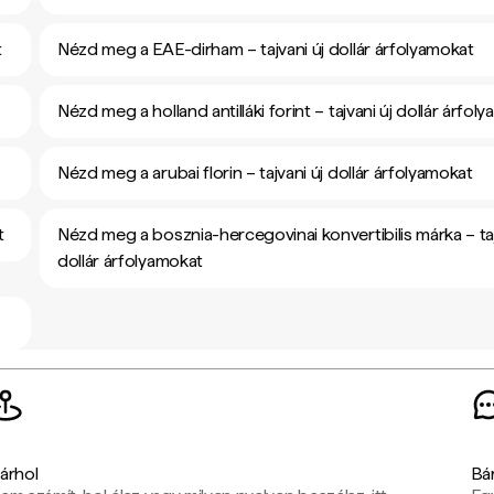
t
Nézd meg a EAE-dirham – tajvani új dollár árfolyamokat
Nézd meg a holland antilláki forint – tajvani új dollár árfol
Nézd meg a arubai florin – tajvani új dollár árfolyamokat
t
Nézd meg a bosznia-hercegovinai konvertibilis márka – taj
dollár árfolyamokat
árhol
Bá