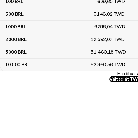
100
BRL
629
,60
TWD
500
BRL
3148
,02
TWD
1000
BRL
6296
,04
TWD
2000
BRL
12 592
,07
TWD
5000
BRL
31 480
,18
TWD
10 000
BRL
62 960
,36
TWD
Fordítva 
Váltsd át T