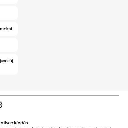
yamokat
vani új
rmilyen kérdés