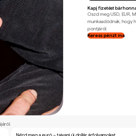
Kapj fizetést bárhonn
Oszd meg USD, EUR, MX
munkaadódnak, hogy hel
pontjáról.
Keress pénzt ma
járól.
Nézd meg a euró – tajvani új dollár árfolyamokat