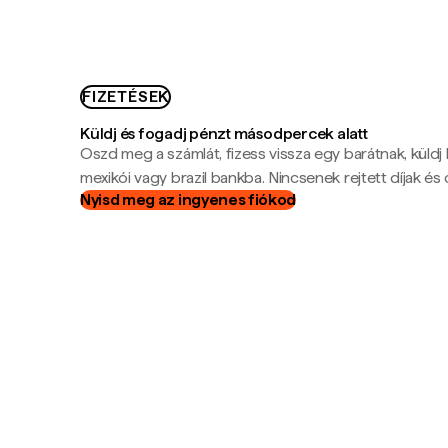
FIZETÉSEK
Küldj és fogadj pénzt másodpercek alatt
Oszd meg a számlát, fizess vissza egy barátnak, küldj
mexikói vagy brazil bankba. Nincsenek rejtett díjak és c
Nyisd meg az ingyenes fiókod