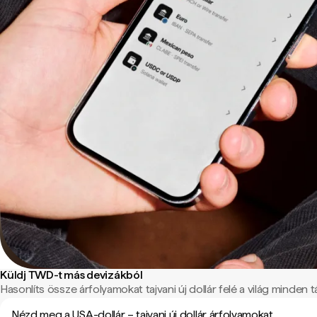
Küldj TWD-t más devizákból
Hasonlíts össze árfolyamokat tajvani új dollár felé a világ minden tá
Nézd meg a USA-dollár – tajvani új dollár árfolyamokat