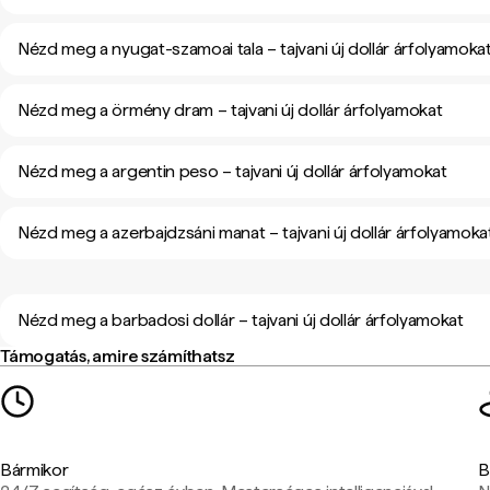
Nézd meg a nyugat-szamoai tala – tajvani új dollár árfolyamoka
Nézd meg a örmény dram – tajvani új dollár árfolyamokat
Nézd meg a argentin peso – tajvani új dollár árfolyamokat
Nézd meg a azerbajdzsáni manat – tajvani új dollár árfolyamoka
Nézd meg a barbadosi dollár – tajvani új dollár árfolyamokat
Támogatás, amire számíthatsz
Bármikor
B