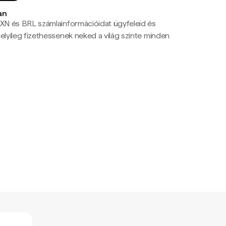
an
N és BRL számlainformációidat ügyfeleid és
yileg fizethessenek neked a világ szinte minden