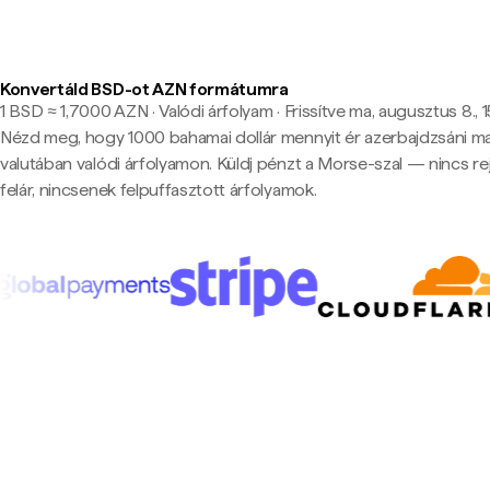
Konvertáld BSD-ot AZN formátumra
1 BSD ≈ 1,7000 AZN · Valódi árfolyam
·
Frissítve ma, augusztus 8., 
Nézd meg, hogy 1000 bahamai dollár mennyit ér azerbajdzsáni m
valutában valódi árfolyamon. Küldj pénzt a Morse-szal — nincs rej
felár, nincsenek felpuffasztott árfolyamok.