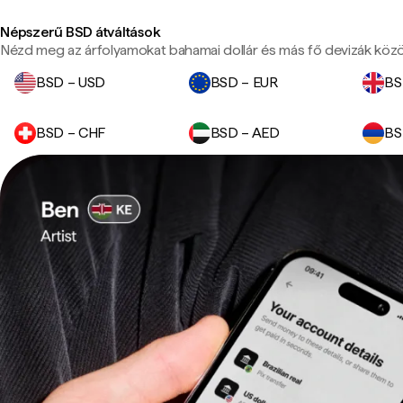
Népszerű BSD átváltások
Nézd meg az árfolyamokat bahamai dollár és más fő devizák közö
BSD – USD
BSD – EUR
BS
BSD – CHF
BSD – AED
BS