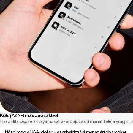
Küldj AZN-t más devizákból
Hasonlíts össze árfolyamokat azerbajdzsáni manat felé a világ min
Nézd meg a USA-dollár – azerbajdzsáni manat árfolyamokat