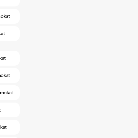
mokat
kat
kat
mokat
amokat
t
kat