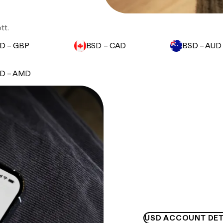
tt.
D – GBP
BSD – CAD
BSD – AUD
D – AMD
USD ACCOUNT DET