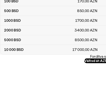
100
BSD
170
,00
AZN
500
BSD
850
,00
AZN
1000
BSD
1700
,00
AZN
2000
BSD
3400
,00
AZN
5000
BSD
8500
,00
AZN
10 000
BSD
17 000
,00
AZN
Fordítva 
Váltsd át A