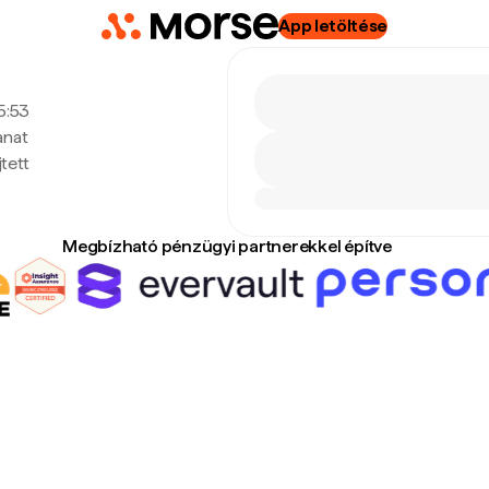
App letöltése
15:53
anat
tett
Megbízható pénzügyi partnerekkel építve