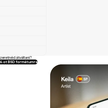
szeretnéd átváltani?
ZN-ot BSD formátumra