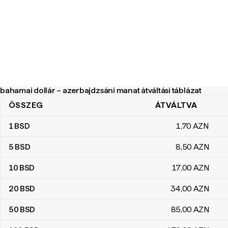
bahamai dollár – azerbajdzsáni manat átváltási táblázat
ÖSSZEG
ÁTVÁLTVA
bahamai dollár – azerbajdzsáni manat átváltási táblázat
1
BSD
1
,70
AZN
5
BSD
8
,50
AZN
10
BSD
17
,00
AZN
20
BSD
34
,00
AZN
50
BSD
85
,00
AZN