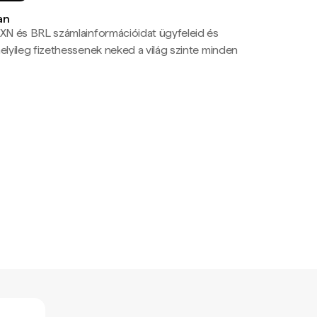
an
N és BRL számlainformációidat ügyfeleid és
yileg fizethessenek neked a világ szinte minden