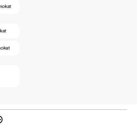
amokat
kat
mokat