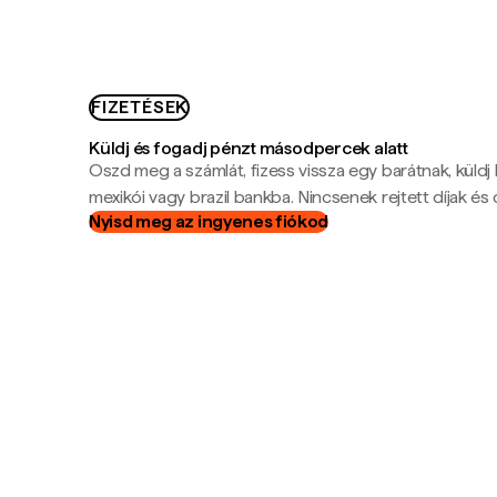
FIZETÉSEK
Küldj és fogadj pénzt másodpercek alatt
Oszd meg a számlát, fizess vissza egy barátnak, küldj
mexikói vagy brazil bankba. Nincsenek rejtett díjak és c
Nyisd meg az ingyenes fiókod