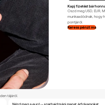
Kapj fizetést bárhonn
Oszd meg USD, EUR, MX
munkaadódnak, hogy hel
pontjáról.
Keress pénzt ma
den tájáról.
Nézd meg a euró – azerbajdzsáni manat árfolyamokat