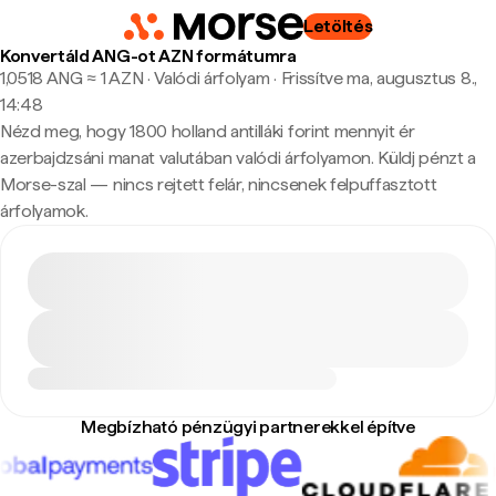
Letöltés
Konvertáld ANG-ot AZN formátumra
1,0518 ANG ≈ 1 AZN · Valódi árfolyam
·
Frissítve ma, augusztus 8.,
14:48
Nézd meg, hogy 1800 holland antilláki forint mennyit ér
azerbajdzsáni manat valutában valódi árfolyamon. Küldj pénzt a
Morse-szal — nincs rejtett felár, nincsenek felpuffasztott
árfolyamok.
Megbízható pénzügyi partnerekkel építve