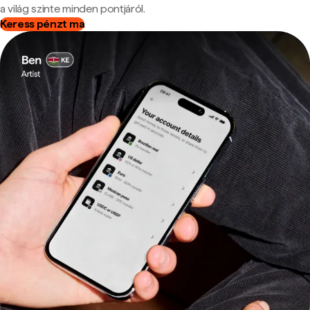
a világ szinte minden pontjáról.
Keress pénzt ma