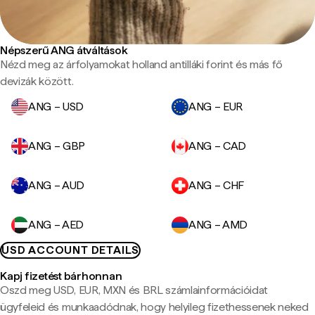
Népszerű ANG átváltások
Nézd meg az árfolyamokat holland antilláki forint és más fő
devizák között.
ANG – USD
ANG – EUR
ANG – GBP
ANG – CAD
ANG – AUD
ANG – CHF
ANG – AED
ANG – AMD
USD ACCOUNT DETAILS
Kapj fizetést bárhonnan
Oszd meg USD, EUR, MXN és BRL számlainformációidat
ügyfeleid és munkaadódnak, hogy helyileg fizethessenek neked