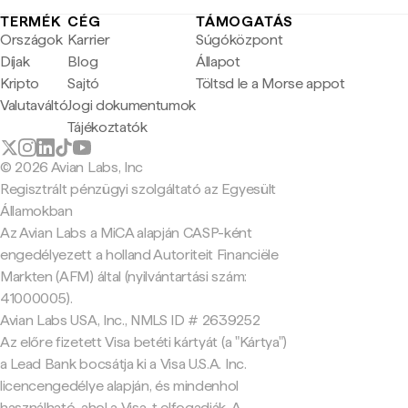
TERMÉK
CÉG
TÁMOGATÁS
Országok
Karrier
Súgóközpont
Díjak
Blog
Állapot
Kripto
Sajtó
Töltsd le a Morse appot
Valutaváltó
Jogi dokumentumok
Tájékoztatók
© 2026 Avian Labs, Inc
Regisztrált pénzügyi szolgáltató az Egyesült
Államokban
Az Avian Labs a MiCA alapján CASP-ként
engedélyezett a holland Autoriteit Financiële
Markten (AFM) által (nyilvántartási szám:
41000005).
Avian Labs USA, Inc., NMLS ID # 2639252
Az előre fizetett Visa betéti kártyát (a "Kártya")
a Lead Bank bocsátja ki a Visa U.S.A. Inc.
licencengedélye alapján, és mindenhol
használható, ahol a Visa-t elfogadják. A