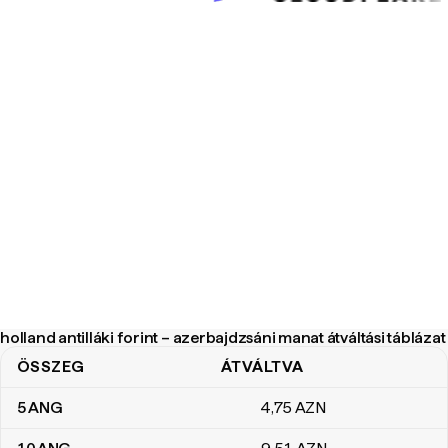
holland antilláki forint – azerbajdzsáni manat átváltási táblázat
ÖSSZEG
ÁTVÁLTVA
holland antilláki forint – azerbajdzsáni manat átváltási táblázat
5
ANG
4
,75
AZN