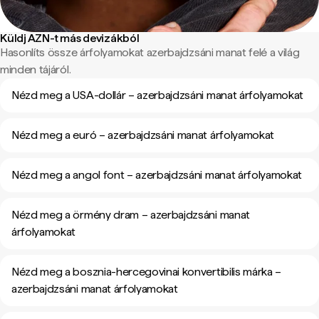
Küldj AZN-t más devizákból
Hasonlíts össze árfolyamokat azerbajdzsáni manat felé a világ
minden tájáról.
Nézd meg a USA-dollár – azerbajdzsáni manat árfolyamokat
Nézd meg a euró – azerbajdzsáni manat árfolyamokat
Nézd meg a angol font – azerbajdzsáni manat árfolyamokat
Nézd meg a örmény dram – azerbajdzsáni manat
árfolyamokat
Nézd meg a bosznia-hercegovinai konvertibilis márka –
azerbajdzsáni manat árfolyamokat