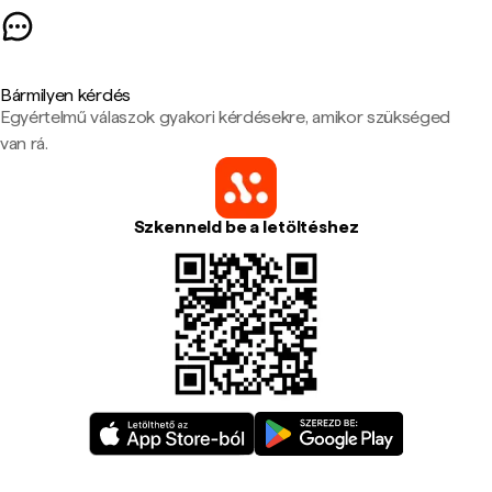
Bármilyen kérdés
Egyértelmű válaszok gyakori kérdésekre, amikor szükséged
van rá.
Szkenneld be a letöltéshez