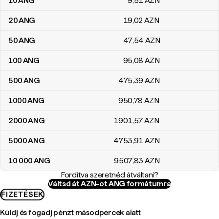
10
ANG
9
,51
AZN
20
ANG
19
,02
AZN
50
ANG
47
,54
AZN
100
ANG
95
,08
AZN
500
ANG
475
,39
AZN
1000
ANG
950
,78
AZN
2000
ANG
1901
,57
AZN
5000
ANG
4753
,91
AZN
10 000
ANG
9507
,83
AZN
Fordítva szeretnéd átváltani?
Váltsd át AZN-ot ANG formátumra
FIZETÉSEK
Küldj és fogadj pénzt másodpercek alatt