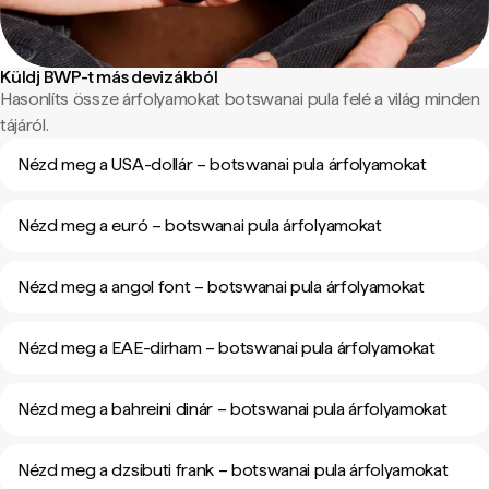
Küldj BWP-t más devizákból
Hasonlíts össze árfolyamokat botswanai pula felé a világ minden
tájáról.
Nézd meg a USA-dollár – botswanai pula árfolyamokat
Nézd meg a euró – botswanai pula árfolyamokat
Nézd meg a angol font – botswanai pula árfolyamokat
Nézd meg a EAE-dirham – botswanai pula árfolyamokat
Nézd meg a bahreini dinár – botswanai pula árfolyamokat
Nézd meg a dzsibuti frank – botswanai pula árfolyamokat