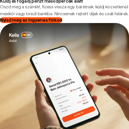
Küldj és fogadj pénzt másodpercek alatt
Oszd meg a számlát, fizess vissza egy barátnak, küldj közvetlenül
mexikói vagy brazil bankba. Nincsenek rejtett díjak és csáli felárak.
Nyisd meg az ingyenes fiókod