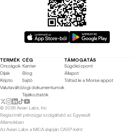
TERMÉK
CÉG
TÁMOGATÁS
Országok
Karrier
Súgóközpont
Díjak
Blog
Állapot
Kripto
Sajtó
Töltsd le a Morse appot
Valutaváltó
Jogi dokumentumok
Tájékoztatók
© 2026 Avian Labs, Inc
Regisztrált pénzügyi szolgáltató az Egyesült
Államokban
Az Avian Labs a MiCA alapján CASP-ként