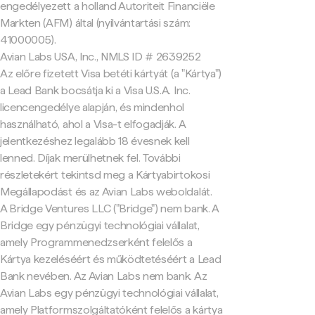
engedélyezett a holland Autoriteit Financiële
Markten (AFM) által (nyilvántartási szám:
41000005).
Avian Labs USA, Inc., NMLS ID # 2639252
Az előre fizetett Visa betéti kártyát (a "Kártya")
a Lead Bank bocsátja ki a Visa U.S.A. Inc.
licencengedélye alapján, és mindenhol
használható, ahol a Visa-t elfogadják. A
jelentkezéshez legalább 18 évesnek kell
lenned. Díjak merülhetnek fel. További
részletekért tekintsd meg a Kártyabirtokosi
Megállapodást és az Avian Labs weboldalát.
A Bridge Ventures LLC ("Bridge") nem bank. A
Bridge egy pénzügyi technológiai vállalat,
amely Programmenedzserként felelős a
Kártya kezeléséért és működtetéséért a Lead
Bank nevében. Az Avian Labs nem bank. Az
Avian Labs egy pénzügyi technológiai vállalat,
amely Platformszolgáltatóként felelős a kártya