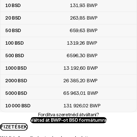
10
BSD
131
,93
BWP
20
BSD
263
,85
BWP
50
BSD
659
,63
BWP
100
BSD
1319
,26
BWP
500
BSD
6596
,30
BWP
1000
BSD
13 192
,60
BWP
2000
BSD
26 385
,20
BWP
5000
BSD
65 963
,01
BWP
10 000
BSD
131 926
,02
BWP
Fordítva szeretnéd átváltani?
Váltsd át BWP-ot BSD formátumra
FIZETÉSEK