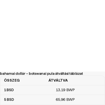
bahamai dollár – botswanai pula átváltási táblázat
ÖSSZEG
ÁTVÁLTVA
bahamai dollár – botswanai pula átváltási táblázat
1
BSD
13
,19
BWP
5
BSD
65
,96
BWP