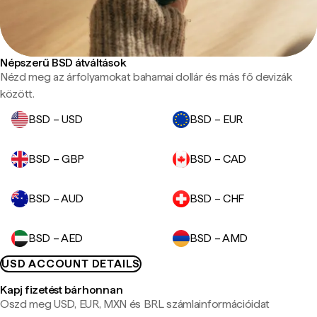
Népszerű BSD átváltások
Nézd meg az árfolyamokat bahamai dollár és más fő devizák
között.
BSD – USD
BSD – EUR
BSD – GBP
BSD – CAD
BSD – AUD
BSD – CHF
BSD – AED
BSD – AMD
USD ACCOUNT DETAILS
Kapj fizetést bárhonnan
Oszd meg USD, EUR, MXN és BRL számlainformációidat