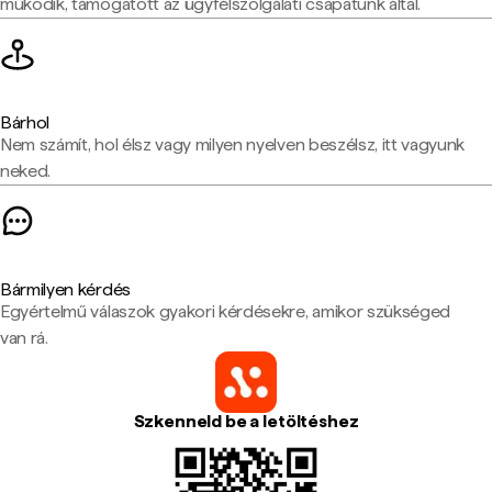
működik, támogatott az ügyfélszolgálati csapatunk által.
Bárhol
Nem számít, hol élsz vagy milyen nyelven beszélsz, itt vagyunk
neked.
Bármilyen kérdés
Egyértelmű válaszok gyakori kérdésekre, amikor szükséged
van rá.
Szkenneld be a letöltéshez