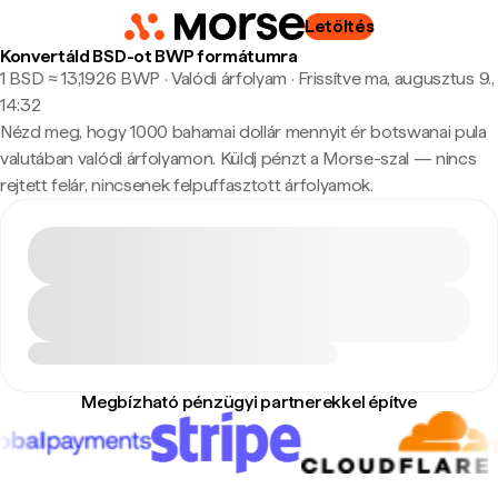
Letöltés
Konvertáld BSD-ot BWP formátumra
1 BSD ≈ 13,1926 BWP · Valódi árfolyam
·
Frissítve ma, augusztus 9.,
14:32
Nézd meg, hogy 1000 bahamai dollár mennyit ér botswanai pula
valutában valódi árfolyamon. Küldj pénzt a Morse-szal — nincs
rejtett felár, nincsenek felpuffasztott árfolyamok.
Megbízható pénzügyi partnerekkel építve