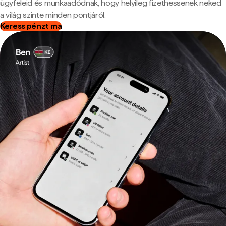
ügyfeleid és munkaadódnak, hogy helyileg fizethessenek neked
a világ szinte minden pontjáról.
Keress pénzt ma