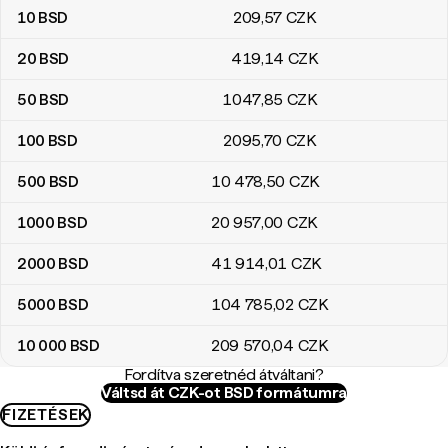
10
BSD
209
,57
CZK
20
BSD
419
,14
CZK
50
BSD
1047
,85
CZK
100
BSD
2095
,70
CZK
500
BSD
10 478
,50
CZK
1000
BSD
20 957
,00
CZK
2000
BSD
41 914
,01
CZK
5000
BSD
104 785
,02
CZK
10 000
BSD
209 570
,04
CZK
Fordítva szeretnéd átváltani?
Váltsd át CZK-ot BSD formátumra
FIZETÉSEK