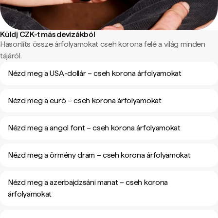
Küldj CZK-t más devizákból
Hasonlíts össze árfolyamokat cseh korona felé a világ minden
tájáról.
Nézd meg a USA-dollár – cseh korona árfolyamokat
Nézd meg a euró – cseh korona árfolyamokat
Nézd meg a angol font – cseh korona árfolyamokat
Nézd meg a örmény dram – cseh korona árfolyamokat
Nézd meg a azerbajdzsáni manat – cseh korona
árfolyamokat