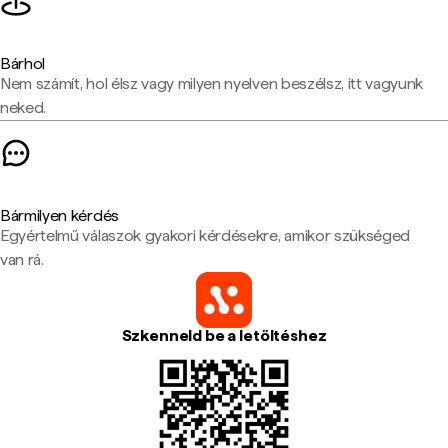
Bárhol
Nem számít, hol élsz vagy milyen nyelven beszélsz, itt vagyunk
neked.
Bármilyen kérdés
Egyértelmű válaszok gyakori kérdésekre, amikor szükséged
van rá.
Szkenneld be a letöltéshez