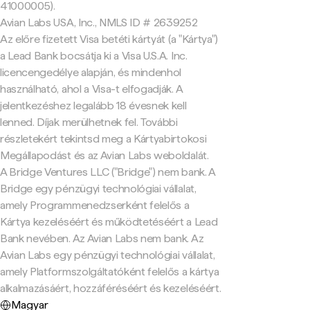
41000005).
Avian Labs USA, Inc., NMLS ID # 2639252
Az előre fizetett Visa betéti kártyát (a "Kártya")
a Lead Bank bocsátja ki a Visa U.S.A. Inc.
licencengedélye alapján, és mindenhol
használható, ahol a Visa-t elfogadják. A
jelentkezéshez legalább 18 évesnek kell
lenned. Díjak merülhetnek fel. További
részletekért tekintsd meg a Kártyabirtokosi
Megállapodást és az Avian Labs weboldalát.
A Bridge Ventures LLC ("Bridge") nem bank. A
Bridge egy pénzügyi technológiai vállalat,
amely Programmenedzserként felelős a
Kártya kezeléséért és működtetéséért a Lead
Bank nevében. Az Avian Labs nem bank. Az
Avian Labs egy pénzügyi technológiai vállalat,
amely Platformszolgáltatóként felelős a kártya
alkalmazásáért, hozzáféréséért és kezeléséért.
Magyar