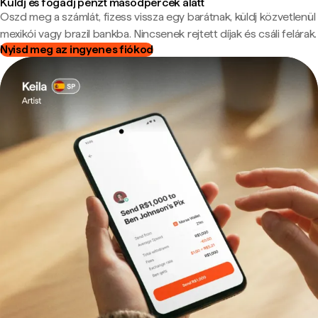
Küldj és fogadj pénzt másodpercek alatt
Oszd meg a számlát, fizess vissza egy barátnak, küldj közvetlenül
mexikói vagy brazil bankba. Nincsenek rejtett díjak és csáli felárak.
Nyisd meg az ingyenes fiókod