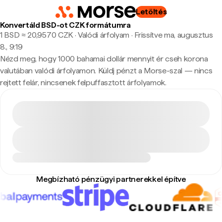
Letöltés
Konvertáld BSD-ot CZK formátumra
1 BSD ≈ 20,9570 CZK · Valódi árfolyam
·
Frissítve ma, augusztus
8., 9:19
Nézd meg, hogy 1000 bahamai dollár mennyit ér cseh korona
valutában valódi árfolyamon. Küldj pénzt a Morse-szal — nincs
rejtett felár, nincsenek felpuffasztott árfolyamok.
Megbízható pénzügyi partnerekkel építve