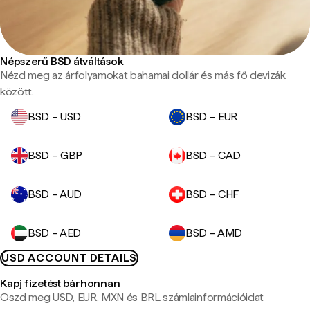
Népszerű BSD átváltások
Nézd meg az árfolyamokat bahamai dollár és más fő devizák
között.
BSD – USD
BSD – EUR
BSD – GBP
BSD – CAD
BSD – AUD
BSD – CHF
BSD – AED
BSD – AMD
USD ACCOUNT DETAILS
Kapj fizetést bárhonnan
Oszd meg USD, EUR, MXN és BRL számlainformációidat