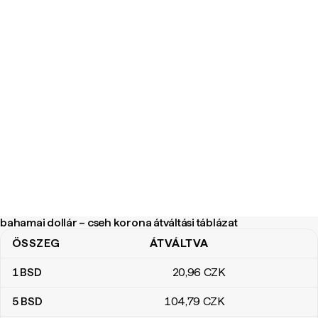
bahamai dollár – cseh korona átváltási táblázat
ÖSSZEG
ÁTVÁLTVA
bahamai dollár – cseh korona átváltási táblázat
1
BSD
20
,96
CZK
5
BSD
104
,79
CZK