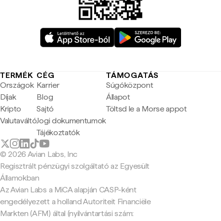
TERMÉK
CÉG
TÁMOGATÁS
Országok
Karrier
Súgóközpont
Díjak
Blog
Állapot
Kripto
Sajtó
Töltsd le a Morse appot
Valutaváltó
Jogi dokumentumok
Tájékoztatók
© 2026 Avian Labs, Inc
Regisztrált pénzügyi szolgáltató az Egyesült
Államokban
Az Avian Labs a MiCA alapján CASP-ként
engedélyezett a holland Autoriteit Financiële
Markten (AFM) által (nyilvántartási szám: