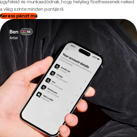
ügyfeleid és munkaadódnak, hogy helyileg fizethessenek neked
a világ szinte minden pontjáról.
Keress pénzt ma