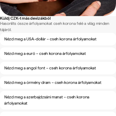
Küldj CZK-t más devizákból
Hasonlíts össze árfolyamokat cseh korona felé a világ minden
tájáról.
Nézd meg a USA-dollár – cseh korona árfolyamokat
Nézd meg a euró – cseh korona árfolyamokat
Nézd meg a angol font – cseh korona árfolyamokat
Nézd meg a örmény dram – cseh korona árfolyamokat
Nézd meg a azerbajdzsáni manat – cseh korona
árfolyamokat