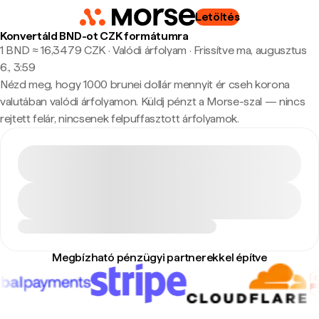
Letöltés
Konvertáld BND-ot CZK formátumra
1 BND ≈ 16,3479 CZK · Valódi árfolyam
·
Frissítve ma, augusztus
6., 3:59
Nézd meg, hogy 1000 brunei dollár mennyit ér cseh korona
valutában valódi árfolyamon. Küldj pénzt a Morse-szal — nincs
rejtett felár, nincsenek felpuffasztott árfolyamok.
Megbízható pénzügyi partnerekkel építve