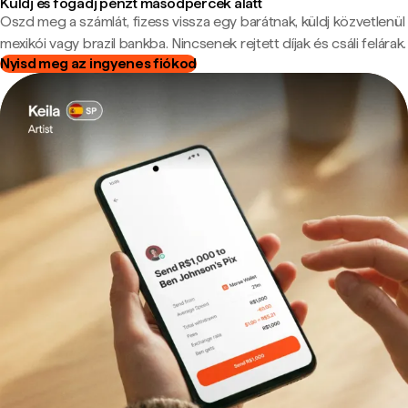
Küldj és fogadj pénzt másodpercek alatt
Oszd meg a számlát, fizess vissza egy barátnak, küldj közvetlenül
mexikói vagy brazil bankba. Nincsenek rejtett díjak és csáli felárak.
Nyisd meg az ingyenes fiókod