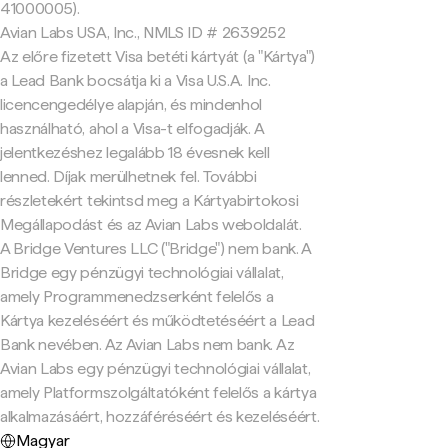
41000005).
Avian Labs USA, Inc., NMLS ID # 2639252
Az előre fizetett Visa betéti kártyát (a "Kártya")
a Lead Bank bocsátja ki a Visa U.S.A. Inc.
licencengedélye alapján, és mindenhol
használható, ahol a Visa-t elfogadják. A
jelentkezéshez legalább 18 évesnek kell
lenned. Díjak merülhetnek fel. További
részletekért tekintsd meg a Kártyabirtokosi
Megállapodást és az Avian Labs weboldalát.
A Bridge Ventures LLC ("Bridge") nem bank. A
Bridge egy pénzügyi technológiai vállalat,
amely Programmenedzserként felelős a
Kártya kezeléséért és működtetéséért a Lead
Bank nevében. Az Avian Labs nem bank. Az
Avian Labs egy pénzügyi technológiai vállalat,
amely Platformszolgáltatóként felelős a kártya
alkalmazásáért, hozzáféréséért és kezeléséért.
Magyar