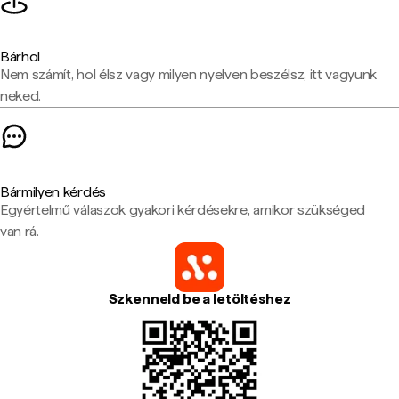
Bárhol
Nem számít, hol élsz vagy milyen nyelven beszélsz, itt vagyunk
neked.
Bármilyen kérdés
Egyértelmű válaszok gyakori kérdésekre, amikor szükséged
van rá.
Szkenneld be a letöltéshez