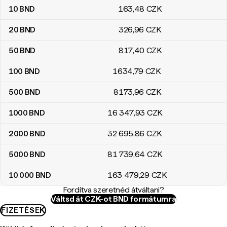
10
BND
163
,48
CZK
20
BND
326
,96
CZK
50
BND
817
,40
CZK
100
BND
1634
,79
CZK
500
BND
8173
,96
CZK
1000
BND
16 347
,93
CZK
2000
BND
32 695
,86
CZK
5000
BND
81 739
,64
CZK
10 000
BND
163 479
,29
CZK
Fordítva szeretnéd átváltani?
Váltsd át CZK-ot BND formátumra
FIZETÉSEK