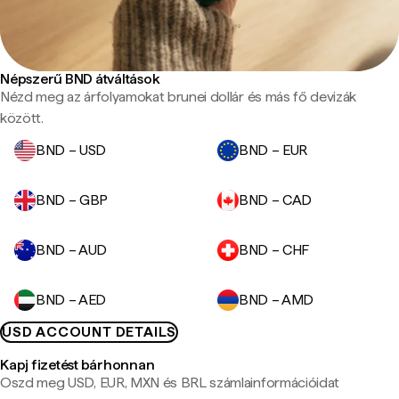
Népszerű BND átváltások
Nézd meg az árfolyamokat brunei dollár és más fő devizák
között.
BND – USD
BND – EUR
BND – GBP
BND – CAD
BND – AUD
BND – CHF
BND – AED
BND – AMD
USD ACCOUNT DETAILS
Kapj fizetést bárhonnan
Oszd meg USD, EUR, MXN és BRL számlainformációidat