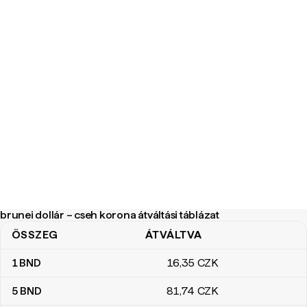
brunei dollár – cseh korona átváltási táblázat
ÖSSZEG
ÁTVÁLTVA
brunei dollár – cseh korona átváltási táblázat
1
BND
16
,35
CZK
5
BND
81
,74
CZK