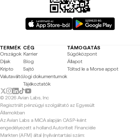
TERMÉK
CÉG
TÁMOGATÁS
Országok
Karrier
Súgóközpont
Díjak
Blog
Állapot
Kripto
Sajtó
Töltsd le a Morse appot
Valutaváltó
Jogi dokumentumok
Tájékoztatók
© 2026 Avian Labs, Inc
Regisztrált pénzügyi szolgáltató az Egyesült
Államokban
Az Avian Labs a MiCA alapján CASP-ként
engedélyezett a holland Autoriteit Financiële
Markten (AFM) által (nyilvántartási szám: