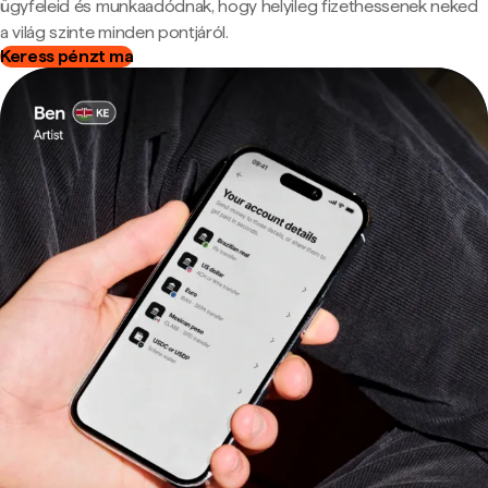
ügyfeleid és munkaadódnak, hogy helyileg fizethessenek neked
a világ szinte minden pontjáról.
Keress pénzt ma