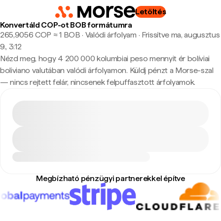
Letöltés
Konvertáld COP-ot BOB formátumra
265,9056 COP ≈ 1 BOB · Valódi árfolyam
·
Frissítve ma, augusztus
9., 3:12
Nézd meg, hogy 4 200 000 kolumbiai peso mennyit ér bolíviai
boliviano valutában valódi árfolyamon. Küldj pénzt a Morse-szal
— nincs rejtett felár, nincsenek felpuffasztott árfolyamok.
Megbízható pénzügyi partnerekkel építve