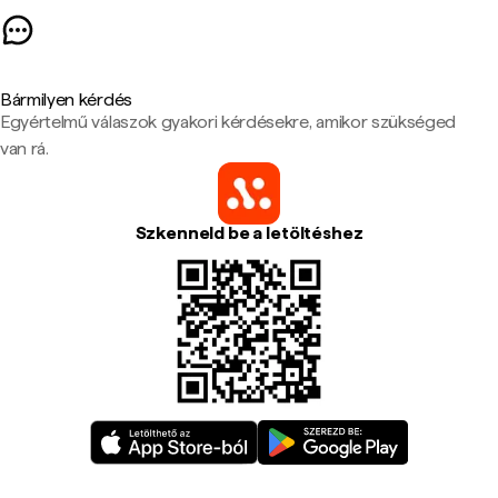
Bármilyen kérdés
Egyértelmű válaszok gyakori kérdésekre, amikor szükséged
van rá.
Szkenneld be a letöltéshez