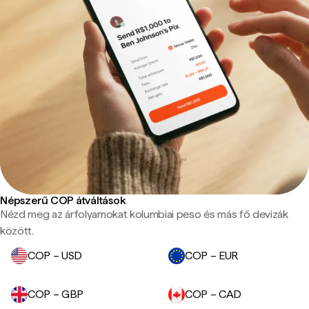
Népszerű COP átváltások
Nézd meg az árfolyamokat kolumbiai peso és más fő devizák
között.
COP – USD
COP – EUR
COP – GBP
COP – CAD