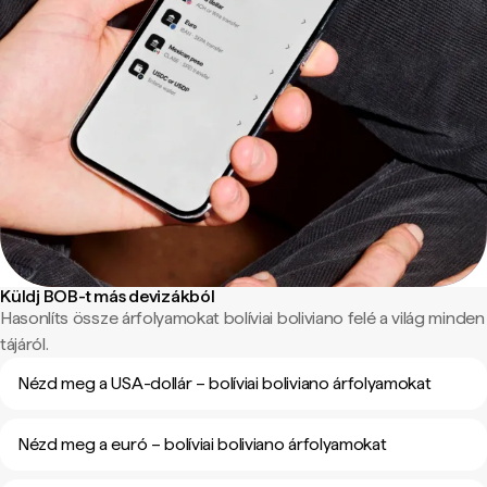
Küldj BOB-t más devizákból
Hasonlíts össze árfolyamokat bolíviai boliviano felé a világ minden
tájáról.
Nézd meg a USA-dollár – bolíviai boliviano árfolyamokat
Nézd meg a euró – bolíviai boliviano árfolyamokat