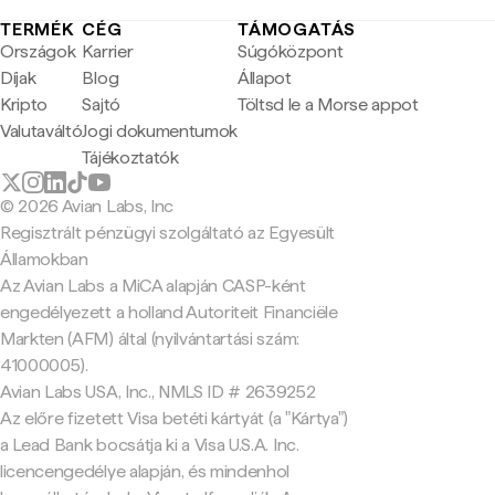
TERMÉK
CÉG
TÁMOGATÁS
Országok
Karrier
Súgóközpont
Díjak
Blog
Állapot
Kripto
Sajtó
Töltsd le a Morse appot
Valutaváltó
Jogi dokumentumok
Tájékoztatók
© 2026 Avian Labs, Inc
Regisztrált pénzügyi szolgáltató az Egyesült
Államokban
Az Avian Labs a MiCA alapján CASP-ként
engedélyezett a holland Autoriteit Financiële
Markten (AFM) által (nyilvántartási szám:
41000005).
Avian Labs USA, Inc., NMLS ID # 2639252
Az előre fizetett Visa betéti kártyát (a "Kártya")
a Lead Bank bocsátja ki a Visa U.S.A. Inc.
licencengedélye alapján, és mindenhol