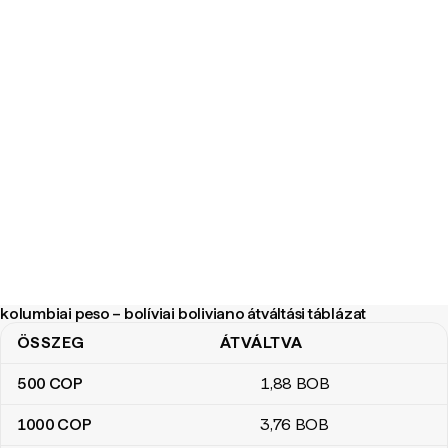
kolumbiai peso – bolíviai boliviano átváltási táblázat
ÖSSZEG
ÁTVÁLTVA
kolumbiai peso – bolíviai boliviano átváltási táblázat
500
COP
1
,88
BOB
1000
COP
3
,76
BOB