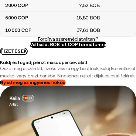
2000
COP
7
,52
BOB
5000
COP
18
,80
BOB
10 000
COP
37
,61
BOB
Fordítva szeretnéd átváltani?
Váltsd át BOB-ot COP formátumra
FIZETÉSEK
Küldj és fogadj pénzt másodpercek alatt
Oszd meg a számlát, fizess vissza egy barátnak, küldj közvetlenül
mexikói vagy brazil bankba. Nincsenek rejtett díjak és csáli felárak.
Nyisd meg az ingyenes fiókod