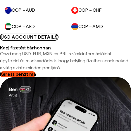
COP – AUD
COP – CHF
COP – AED
COP – AMD
USD ACCOUNT DETAILS
Kapj fizetést bárhonnan
Oszd meg USD, EUR, MXN és BRL számlainformációidat
ügyfeleid és munkaadódnak, hogy helyileg fizethessenek neked
a világ szinte minden pontjáról.
Keress pénzt ma