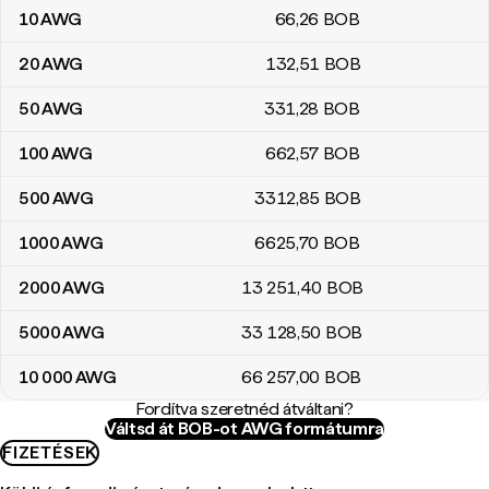
10
AWG
66
,26
BOB
20
AWG
132
,51
BOB
50
AWG
331
,28
BOB
100
AWG
662
,57
BOB
500
AWG
3312
,85
BOB
1000
AWG
6625
,70
BOB
2000
AWG
13 251
,40
BOB
5000
AWG
33 128
,50
BOB
10 000
AWG
66 257
,00
BOB
Fordítva szeretnéd átváltani?
Váltsd át BOB-ot AWG formátumra
FIZETÉSEK