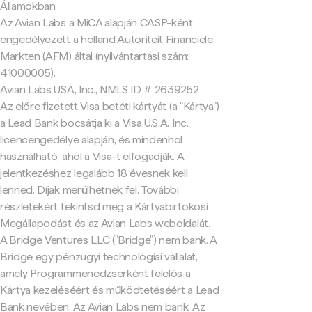
Államokban
Az Avian Labs a MiCA alapján CASP-ként
engedélyezett a holland Autoriteit Financiële
Markten (AFM) által (nyilvántartási szám:
41000005).
Avian Labs USA, Inc., NMLS ID # 2639252
Az előre fizetett Visa betéti kártyát (a "Kártya")
a Lead Bank bocsátja ki a Visa U.S.A. Inc.
licencengedélye alapján, és mindenhol
használható, ahol a Visa-t elfogadják. A
jelentkezéshez legalább 18 évesnek kell
lenned. Díjak merülhetnek fel. További
részletekért tekintsd meg a Kártyabirtokosi
Megállapodást és az Avian Labs weboldalát.
A Bridge Ventures LLC ("Bridge") nem bank. A
Bridge egy pénzügyi technológiai vállalat,
amely Programmenedzserként felelős a
Kártya kezeléséért és működtetéséért a Lead
Bank nevében. Az Avian Labs nem bank. Az