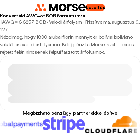
Letöltés
Konvertáld AWG-ot BOB formátumra
1 AWG ≈ 6,6257 BOB · Valódi árfolyam
·
Frissítve ma, augusztus 9.,
1:27
Nézd meg, hogy 1800 arubai florin mennyit ér bolíviai boliviano
valutában valódi árfolyamon. Küldj pénzt a Morse-szal — nincs
rejtett felár, nincsenek felpuffasztott árfolyamok.
Megbízható pénzügyi partnerekkel építve