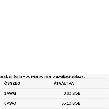
arubai florin – bolíviai boliviano átváltási táblázat
ÖSSZEG
ÁTVÁLTVA
arubai florin – bolíviai boliviano átváltási táblázat
1
AWG
6
,63
BOB
5
AWG
33
,13
BOB