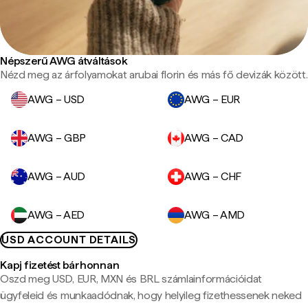
Népszerű AWG átváltások
Nézd meg az árfolyamokat arubai florin és más fő devizák között.
AWG – USD
AWG – EUR
AWG – GBP
AWG – CAD
AWG – AUD
AWG – CHF
AWG – AED
AWG – AMD
USD ACCOUNT DETAILS
Kapj fizetést bárhonnan
Oszd meg USD, EUR, MXN és BRL számlainformációidat
ügyfeleid és munkaadódnak, hogy helyileg fizethessenek neked