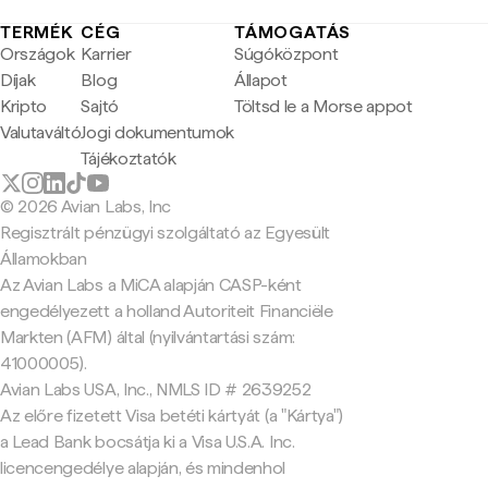
TERMÉK
CÉG
TÁMOGATÁS
Országok
Karrier
Súgóközpont
Díjak
Blog
Állapot
Kripto
Sajtó
Töltsd le a Morse appot
Valutaváltó
Jogi dokumentumok
Tájékoztatók
© 2026 Avian Labs, Inc
Regisztrált pénzügyi szolgáltató az Egyesült
Államokban
Az Avian Labs a MiCA alapján CASP-ként
engedélyezett a holland Autoriteit Financiële
Markten (AFM) által (nyilvántartási szám:
41000005).
Avian Labs USA, Inc., NMLS ID # 2639252
Az előre fizetett Visa betéti kártyát (a "Kártya")
a Lead Bank bocsátja ki a Visa U.S.A. Inc.
licencengedélye alapján, és mindenhol