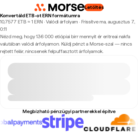
Letöltés
Konvertáld ETB-ot ERN formátumra
10,7577 ETB ≈ 1 ERN · Valódi árfolyam
·
Frissítve ma, augusztus 7.,
0:11
Nézd meg, hogy 136 000 etiópiai birr mennyit ér eritreai nakfa
valutában valódi árfolyamon. Küldj pénzt a Morse-szal — nincs
rejtett felár, nincsenek felpuffasztott árfolyamok.
Megbízható pénzügyi partnerekkel építve