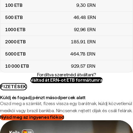
100
ETB
9
,30
ERN
500
ETB
46
,48
ERN
1000
ETB
92
,96
ERN
2000
ETB
185
,91
ERN
5000
ETB
464
,78
ERN
10 000
ETB
929
,57
ERN
Fordítva szeretnéd átváltani?
Váltsd át ERN-ot ETB formátumra
FIZETÉSEK
Küldj és fogadj pénzt másodpercek alatt
Oszd meg a számlát, fizess vissza egy barátnak, küldj közvetlenül
mexikói vagy brazil bankba. Nincsenek rejtett díjak és csáli felárak.
Nyisd meg az ingyenes fiókod