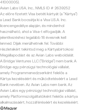
41000005).
Avian Labs USA, Inc., NMLS ID # 2639252
Az előre fizetett Visa betéti kártyát (a "Kártya")
a Lead Bank bocsátja ki a Visa U.S.A. Inc.
licencengedélye alapján, és mindenhol
használható, ahol a Visa-t elfogadják. A
jelentkezéshez legalább 18 évesnek kell
lenned. Díjak merülhetnek fel. További
részletekért tekintsd meg a Kártyabirtokosi
Megállapodást és az Avian Labs weboldalát.
A Bridge Ventures LLC ("Bridge") nem bank. A
Bridge egy pénzügyi technológiai vállalat,
amely Programmenedzserként felelős a
Kártya kezeléséért és működtetéséért a Lead
Bank nevében. Az Avian Labs nem bank. Az
Avian Labs egy pénzügyi technológiai vállalat,
amely Platformszolgáltatóként felelős a kártya
alkalmazásáért, hozzáféréséért és kezeléséért.
Magyar