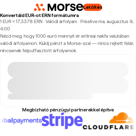
Letöltés
Konvertáld EUR-ot ERN formátumra
1 EUR ≈ 17,3378 ERN · Valódi árfolyam
·
Frissítve ma, augusztus 9.,
4:00
Nézd meg, hogy 1000 euró mennyit ér eritreai nakfa valutában
valódi árfolyamon. Küldj pénzt a Morse-szal — nincs rejtett felár,
nincsenek felpuffasztott árfolyamok.
Megbízható pénzügyi partnerekkel építve