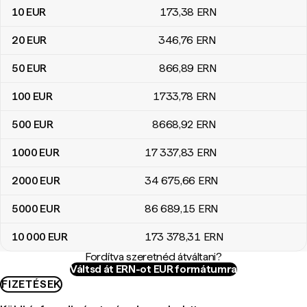
10
EUR
173
,38
ERN
20
EUR
346
,76
ERN
50
EUR
866
,89
ERN
100
EUR
1733
,78
ERN
500
EUR
8668
,92
ERN
1000
EUR
17 337
,83
ERN
2000
EUR
34 675
,66
ERN
5000
EUR
86 689
,15
ERN
10 000
EUR
173 378
,31
ERN
Fordítva szeretnéd átváltani?
Váltsd át ERN-ot EUR formátumra
FIZETÉSEK