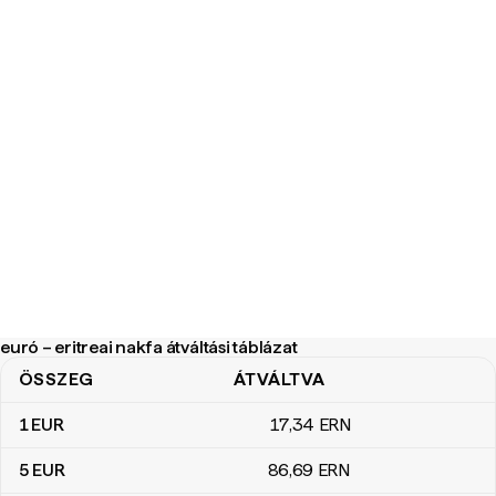
euró – eritreai nakfa átváltási táblázat
ÖSSZEG
ÁTVÁLTVA
euró – eritreai nakfa átváltási táblázat
1
EUR
17
,34
ERN
5
EUR
86
,69
ERN