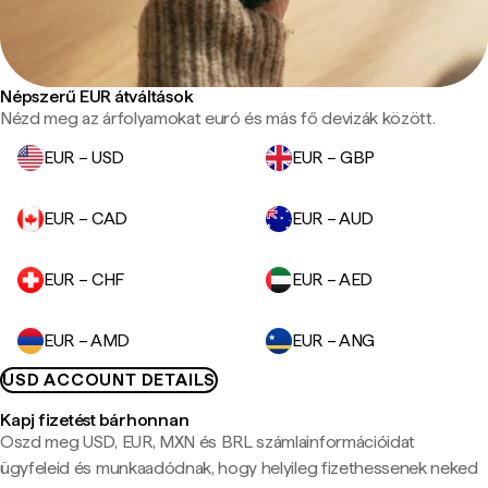
Népszerű EUR átváltások
Nézd meg az árfolyamokat euró és más fő devizák között.
EUR – USD
EUR – GBP
EUR – CAD
EUR – AUD
EUR – CHF
EUR – AED
EUR – AMD
EUR – ANG
USD ACCOUNT DETAILS
Kapj fizetést bárhonnan
Oszd meg USD, EUR, MXN és BRL számlainformációidat
ügyfeleid és munkaadódnak, hogy helyileg fizethessenek neked