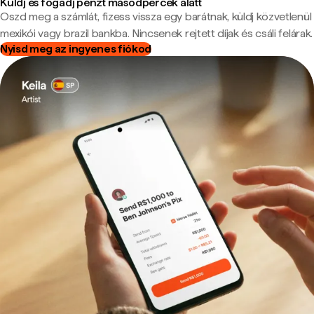
Küldj és fogadj pénzt másodpercek alatt
Oszd meg a számlát, fizess vissza egy barátnak, küldj közvetlenül
mexikói vagy brazil bankba. Nincsenek rejtett díjak és csáli felárak.
Nyisd meg az ingyenes fiókod