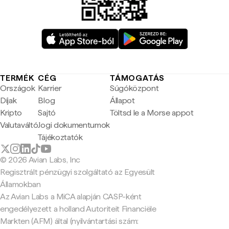
TERMÉK
CÉG
TÁMOGATÁS
Országok
Karrier
Súgóközpont
Díjak
Blog
Állapot
Kripto
Sajtó
Töltsd le a Morse appot
Valutaváltó
Jogi dokumentumok
Tájékoztatók
© 2026 Avian Labs, Inc
Regisztrált pénzügyi szolgáltató az Egyesült
Államokban
Az Avian Labs a MiCA alapján CASP-ként
engedélyezett a holland Autoriteit Financiële
Markten (AFM) által (nyilvántartási szám: