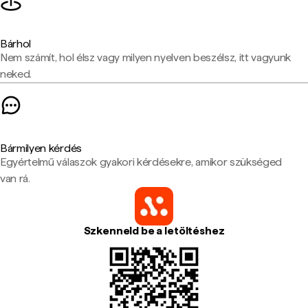
Bárhol
Nem számít, hol élsz vagy milyen nyelven beszélsz, itt vagyunk
neked.
Bármilyen kérdés
Egyértelmű válaszok gyakori kérdésekre, amikor szükséged
van rá.
Szkenneld be a letöltéshez