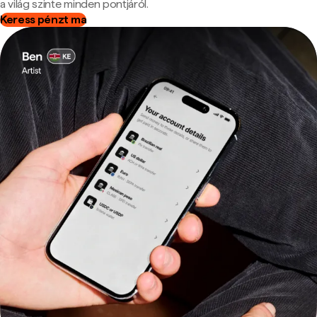
a világ szinte minden pontjáról.
Keress pénzt ma