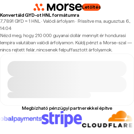
Letöltés
Konvertáld GYD-ot HNL formátumra
7,7891 GYD ≈ 1 HNL · Valódi árfolyam
·
Frissítve ma, augusztus 6.,
14:04
Nézd meg, hogy 210 000 guyanai dollár mennyit ér hondurasi
lempira valutában valódi árfolyamon. Küldj pénzt a Morse-szal —
nincs rejtett felár, nincsenek felpuffasztott árfolyamok.
Megbízható pénzügyi partnerekkel építve