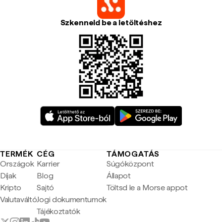
Szkenneld be a letöltéshez
TERMÉK
CÉG
TÁMOGATÁS
Országok
Karrier
Súgóközpont
Díjak
Blog
Állapot
Kripto
Sajtó
Töltsd le a Morse appot
Valutaváltó
Jogi dokumentumok
Tájékoztatók