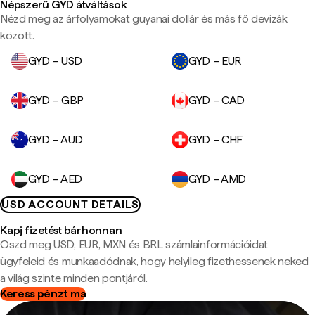
Népszerű GYD átváltások
Nézd meg az árfolyamokat guyanai dollár és más fő devizák
között.
GYD – USD
GYD – EUR
GYD – GBP
GYD – CAD
GYD – AUD
GYD – CHF
GYD – AED
GYD – AMD
USD ACCOUNT DETAILS
Kapj fizetést bárhonnan
Oszd meg USD, EUR, MXN és BRL számlainformációidat
ügyfeleid és munkaadódnak, hogy helyileg fizethessenek neked
a világ szinte minden pontjáról.
Keress pénzt ma