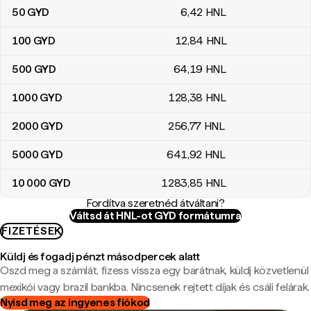
50
GYD
6
,42
HNL
100
GYD
12
,84
HNL
500
GYD
64
,19
HNL
1000
GYD
128
,38
HNL
2000
GYD
256
,77
HNL
5000
GYD
641
,92
HNL
10 000
GYD
1283
,85
HNL
Fordítva szeretnéd átváltani?
Váltsd át HNL-ot GYD formátumra
FIZETÉSEK
Küldj és fogadj pénzt másodpercek alatt
Oszd meg a számlát, fizess vissza egy barátnak, küldj közvetlenül
mexikói vagy brazil bankba. Nincsenek rejtett díjak és csáli felárak.
Nyisd meg az ingyenes fiókod