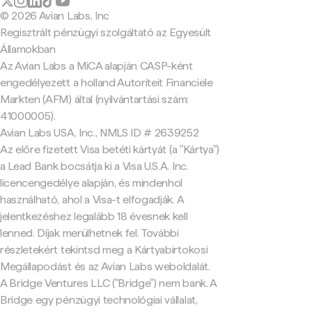
© 2026 Avian Labs, Inc
Regisztrált pénzügyi szolgáltató az Egyesült
Államokban
Az Avian Labs a MiCA alapján CASP-ként
engedélyezett a holland Autoriteit Financiële
Markten (AFM) által (nyilvántartási szám:
41000005).
Avian Labs USA, Inc., NMLS ID # 2639252
Az előre fizetett Visa betéti kártyát (a "Kártya")
a Lead Bank bocsátja ki a Visa U.S.A. Inc.
licencengedélye alapján, és mindenhol
használható, ahol a Visa-t elfogadják. A
jelentkezéshez legalább 18 évesnek kell
lenned. Díjak merülhetnek fel. További
részletekért tekintsd meg a Kártyabirtokosi
Megállapodást és az Avian Labs weboldalát.
A Bridge Ventures LLC ("Bridge") nem bank. A
Bridge egy pénzügyi technológiai vállalat,