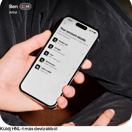
Küldj HNL-t más devizákból