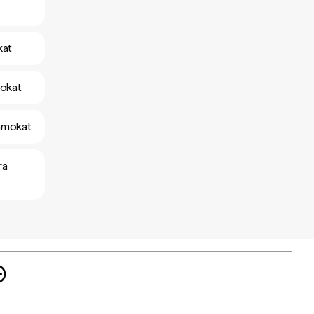
kat
mokat
yamokat
ra