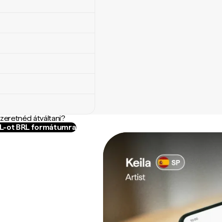
szeretnéd átváltani?
NL-ot BRL formátumra