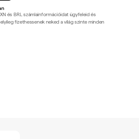
an
N és BRL számlainformációidat ügyfeleid és
yileg fizethessenek neked a világ szinte minden