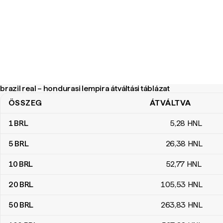
brazil real – hondurasi lempira átváltási táblázat
ÖSSZEG
ÁTVÁLTVA
brazil real – hondurasi lempira átváltási táblázat
1
BRL
5
,28
HNL
5
BRL
26
,38
HNL
10
BRL
52
,77
HNL
20
BRL
105
,53
HNL
50
BRL
263
,83
HNL