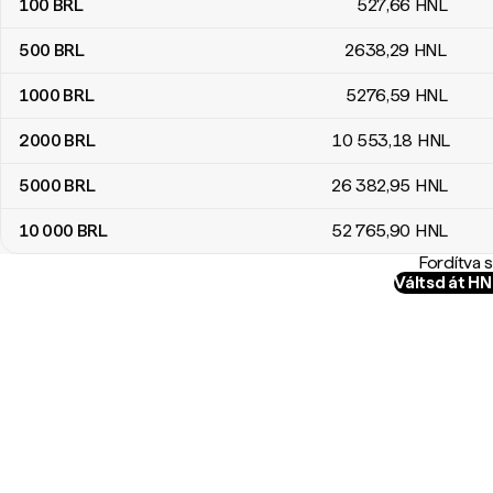
100
BRL
527
,66
HNL
500
BRL
2638
,29
HNL
1000
BRL
5276
,59
HNL
2000
BRL
10 553
,18
HNL
5000
BRL
26 382
,95
HNL
10 000
BRL
52 765
,90
HNL
Fordítva 
Váltsd át H