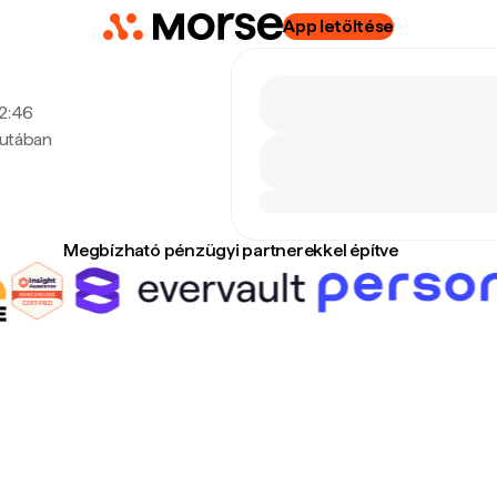
App letöltése
12:46
lutában
Megbízható pénzügyi partnerekkel építve