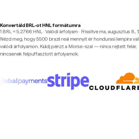
Konvertáld BRL-ot HNL formátumra
1 BRL ≈ 5,2766 HNL · Valódi árfolyam
·
Frissítve ma, augusztus 8., 
Nézd meg, hogy 5500 brazil real mennyit ér hondurasi lempira va
valódi árfolyamon. Küldj pénzt a Morse-szal — nincs rejtett felár,
nincsenek felpuffasztott árfolyamok.