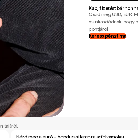
Kapj fizetést bárhonn
Oszd meg USD, EUR, MX
munkaadódnak, hogy hel
pontjáról.
Keress pénzt ma
 tájáról.
Nézd meg a euró – hondurasi lempira árfolyamokat