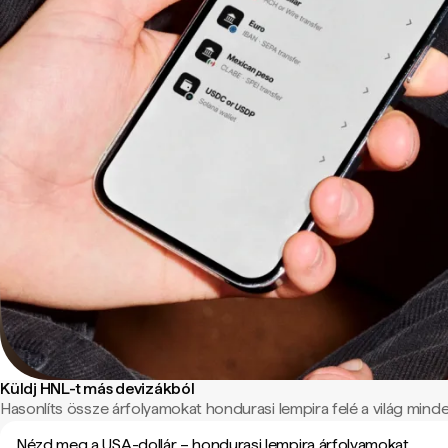
Küldj HNL-t más devizákból
Hasonlíts össze árfolyamokat hondurasi lempira felé a világ minden
Nézd meg a USA-dollár – hondurasi lempira árfolyamokat