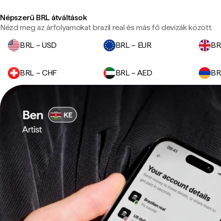
Népszerű BRL átváltások
Nézd meg az árfolyamokat brazil real és más fő devizák között.
BRL – USD
BRL – EUR
BR
BRL – CHF
BRL – AED
BR