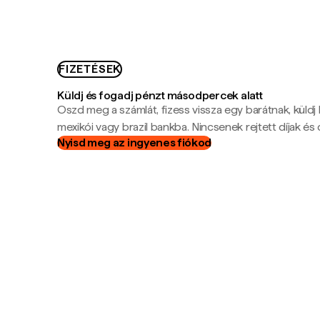
FIZETÉSEK
Küldj és fogadj pénzt másodpercek alatt
Oszd meg a számlát, fizess vissza egy barátnak, küldj
mexikói vagy brazil bankba. Nincsenek rejtett díjak és c
Nyisd meg az ingyenes fiókod