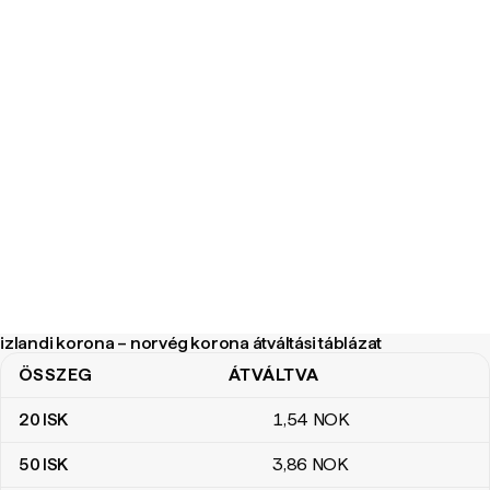
izlandi korona – norvég korona átváltási táblázat
ÖSSZEG
ÁTVÁLTVA
izlandi korona – norvég korona átváltási táblázat
20
ISK
1
,54
NOK
50
ISK
3
,86
NOK