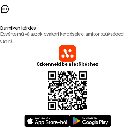
Bármilyen kérdés
Egyértelmű válaszok gyakori kérdésekre, amikor szükséged
van rá.
Szkenneld be a letöltéshez