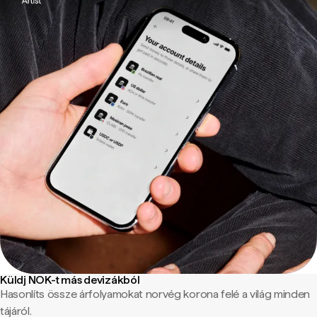
Küldj NOK-t más devizákból
Hasonlíts össze árfolyamokat norvég korona felé a világ minden
tájáról.