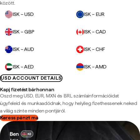
között.
ISK – USD
ISK – EUR
ISK – GBP
ISK – CAD
ISK – AUD
ISK – CHF
ISK – AED
ISK – AMD
USD ACCOUNT DETAILS
Kapj fizetést bárhonnan
Oszd meg USD, EUR, MXN és BRL számlainformációidat
ügyfeleid és munkaadódnak, hogy helyileg fizethessenek neked
a világ szinte minden pontjáról.
Keress pénzt ma