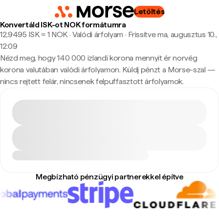
Letöltés
Konvertáld ISK-ot NOK formátumra
12,9495 ISK ≈ 1 NOK · Valódi árfolyam
·
Frissítve ma, augusztus 10.,
12:09
Nézd meg, hogy 140 000 izlandi korona mennyit ér norvég
korona valutában valódi árfolyamon. Küldj pénzt a Morse-szal —
nincs rejtett felár, nincsenek felpuffasztott árfolyamok.
Megbízható pénzügyi partnerekkel építve