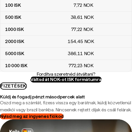
100
ISK
7
,72
NOK
500
ISK
38
,61
NOK
1000
ISK
77
,22
NOK
2000
ISK
154
,45
NOK
5000
ISK
386
,11
NOK
10 000
ISK
772
,23
NOK
Fordítva szeretnéd átváltani?
Váltsd át NOK-ot ISK formátumra
FIZETÉSEK
Küldj és fogadj pénzt másodpercek alatt
Oszd meg a számlát, fizess vissza egy barátnak, küldj közvetlenül
mexikói vagy brazil bankba. Nincsenek rejtett díjak és csáli felárak.
Nyisd meg az ingyenes fiókod