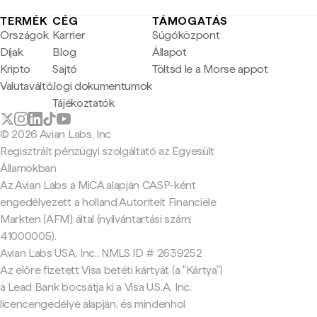
TERMÉK
CÉG
TÁMOGATÁS
Országok
Karrier
Súgóközpont
Díjak
Blog
Állapot
Kripto
Sajtó
Töltsd le a Morse appot
Valutaváltó
Jogi dokumentumok
Tájékoztatók
© 2026 Avian Labs, Inc
Regisztrált pénzügyi szolgáltató az Egyesült
Államokban
Az Avian Labs a MiCA alapján CASP-ként
engedélyezett a holland Autoriteit Financiële
Markten (AFM) által (nyilvántartási szám:
41000005).
Avian Labs USA, Inc., NMLS ID # 2639252
Az előre fizetett Visa betéti kártyát (a "Kártya")
a Lead Bank bocsátja ki a Visa U.S.A. Inc.
licencengedélye alapján, és mindenhol