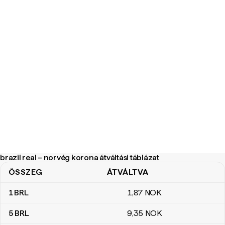
brazil real – norvég korona átváltási táblázat
ÖSSZEG
ÁTVÁLTVA
brazil real – norvég korona átváltási táblázat
1
BRL
1
,87
NOK
5
BRL
9
,35
NOK