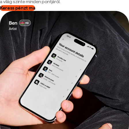
a világ szinte minden pontjáról.
Keress pénzt ma