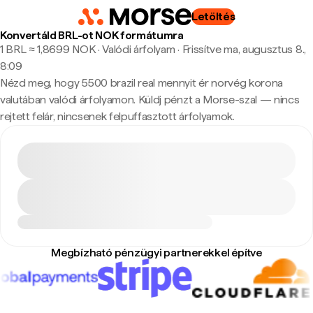
Letöltés
Konvertáld BRL-ot NOK formátumra
1 BRL ≈ 1,8699 NOK · Valódi árfolyam
·
Frissítve ma, augusztus 8.,
8:09
Nézd meg, hogy 5500 brazil real mennyit ér norvég korona
valutában valódi árfolyamon. Küldj pénzt a Morse-szal — nincs
rejtett felár, nincsenek felpuffasztott árfolyamok.
Megbízható pénzügyi partnerekkel építve