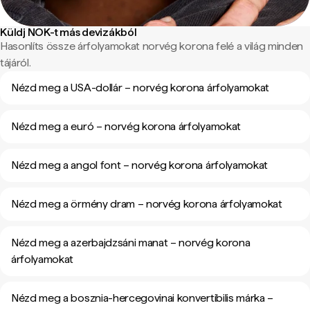
Küldj NOK-t más devizákból
Hasonlíts össze árfolyamokat norvég korona felé a világ minden
tájáról.
Nézd meg a USA-dollár – norvég korona árfolyamokat
Nézd meg a euró – norvég korona árfolyamokat
Nézd meg a angol font – norvég korona árfolyamokat
Nézd meg a örmény dram – norvég korona árfolyamokat
Nézd meg a azerbajdzsáni manat – norvég korona
árfolyamokat
Nézd meg a bosznia-hercegovinai konvertibilis márka –