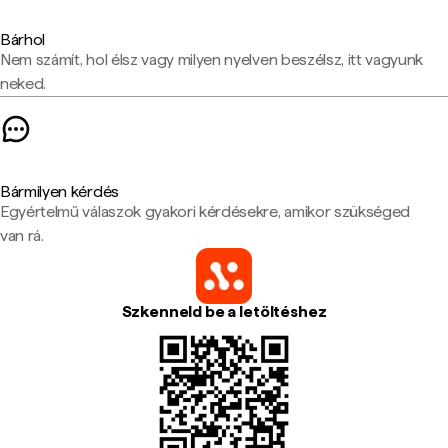
Bárhol
Nem számít, hol élsz vagy milyen nyelven beszélsz, itt vagyunk
neked.
Bármilyen kérdés
Egyértelmű válaszok gyakori kérdésekre, amikor szükséged
van rá.
Szkenneld be a letöltéshez