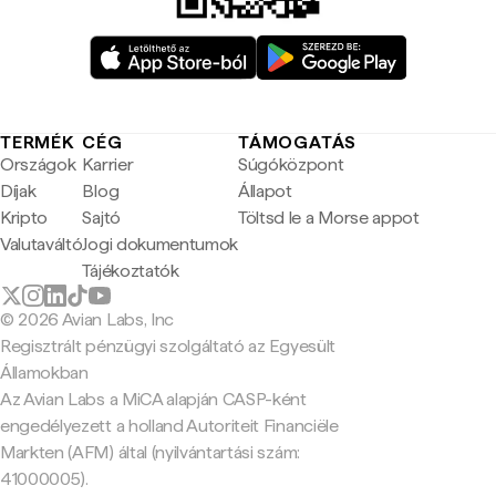
TERMÉK
CÉG
TÁMOGATÁS
Országok
Karrier
Súgóközpont
Díjak
Blog
Állapot
Kripto
Sajtó
Töltsd le a Morse appot
Valutaváltó
Jogi dokumentumok
Tájékoztatók
© 2026 Avian Labs, Inc
Regisztrált pénzügyi szolgáltató az Egyesült
Államokban
Az Avian Labs a MiCA alapján CASP-ként
engedélyezett a holland Autoriteit Financiële
Markten (AFM) által (nyilvántartási szám:
41000005).