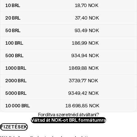
10
BRL
18
,70
NOK
20
BRL
37
,40
NOK
50
BRL
93
,49
NOK
100
BRL
186
,99
NOK
500
BRL
934
,94
NOK
1000
BRL
1869
,88
NOK
2000
BRL
3739
,77
NOK
5000
BRL
9349
,42
NOK
10 000
BRL
18 698
,85
NOK
Fordítva szeretnéd átváltani?
Váltsd át NOK-ot BRL formátumra
FIZETÉSEK