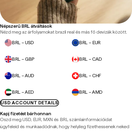
Népszerű BRL átváltások
Nézd meg az árfolyamokat brazil real és más fő devizák között.
BRL – USD
BRL – EUR
BRL – GBP
BRL – CAD
BRL – AUD
BRL – CHF
BRL – AED
BRL – AMD
USD ACCOUNT DETAILS
Kapj fizetést bárhonnan
Oszd meg USD, EUR, MXN és BRL számlainformációidat
ügyfeleid és munkaadódnak, hogy helyileg fizethessenek neked