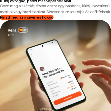
Küldj és fogadj pénzt másodpercek alatt
Oszd meg a számlát, fizess vissza egy barátnak, küldj közvetlenül
mexikói vagy brazil bankba. Nincsenek rejtett díjak és csáli felárak.
Nyisd meg az ingyenes fiókod