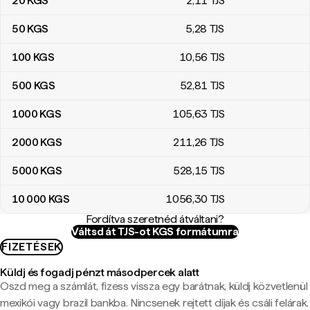
20
KGS
2
,11
TJS
50
KGS
5
,28
TJS
100
KGS
10
,56
TJS
500
KGS
52
,81
TJS
1000
KGS
105
,63
TJS
2000
KGS
211
,26
TJS
5000
KGS
528
,15
TJS
10 000
KGS
1056
,30
TJS
Fordítva szeretnéd átváltani?
Váltsd át TJS-ot KGS formátumra
FIZETÉSEK
Küldj és fogadj pénzt másodpercek alatt
Oszd meg a számlát, fizess vissza egy barátnak, küldj közvetlenül
mexikói vagy brazil bankba. Nincsenek rejtett díjak és csáli felárak.