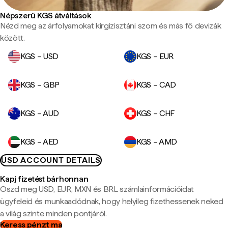
Népszerű KGS átváltások
Nézd meg az árfolyamokat kirgizisztáni szom és más fő devizák
között.
KGS – USD
KGS – EUR
KGS – GBP
KGS – CAD
KGS – AUD
KGS – CHF
KGS – AED
KGS – AMD
USD ACCOUNT DETAILS
Kapj fizetést bárhonnan
Oszd meg USD, EUR, MXN és BRL számlainformációidat
ügyfeleid és munkaadódnak, hogy helyileg fizethessenek neked
a világ szinte minden pontjáról.
Keress pénzt ma