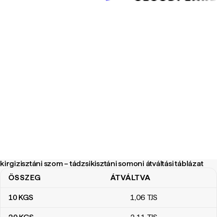
kirgizisztáni szom – tádzsikisztáni somoni átváltási táblázat
ÖSSZEG
ÁTVÁLTVA
kirgizisztáni szom – tádzsikisztáni somoni átváltási táblázat
10
KGS
1
,06
TJS