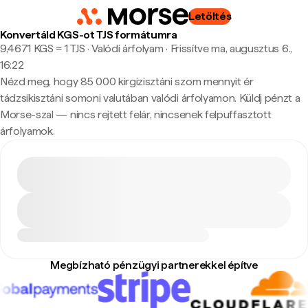
Letöltés
Konvertáld KGS-ot TJS formátumra
9,4671 KGS ≈ 1 TJS · Valódi árfolyam
·
Frissítve ma, augusztus 6.,
16:22
Nézd meg, hogy 85 000 kirgizisztáni szom mennyit ér
tádzsikisztáni somoni valutában valódi árfolyamon. Küldj pénzt a
Morse-szal — nincs rejtett felár, nincsenek felpuffasztott
árfolyamok.
Megbízható pénzügyi partnerekkel építve