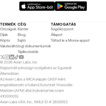
TERMÉK
CÉG
TÁMOGATÁS
Országok
Karrier
Súgóközpont
Díjak
Blog
Állapot
Kripto
Sajtó
Töltsd le a Morse appot
Valutaváltó
Jogi dokumentumok
Tájékoztatók
© 2026 Avian Labs, Inc
Regisztrált pénzügyi szolgáltató az Egyesült
Államokban
Az Avian Labs a MiCA alapján CASP-ként
engedélyezett a holland Autoriteit Financiële
Markten (AFM) által (nyilvántartási szám:
41000005).
Avian Labs USA, Inc., NMLS ID # 2639252