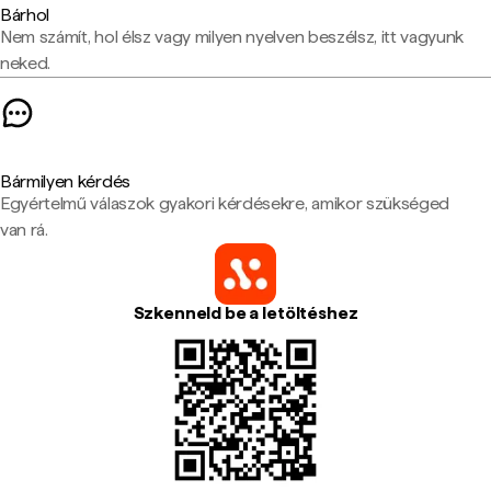
Bárhol
Nem számít, hol élsz vagy milyen nyelven beszélsz, itt vagyunk
neked.
Bármilyen kérdés
Egyértelmű válaszok gyakori kérdésekre, amikor szükséged
van rá.
Szkenneld be a letöltéshez