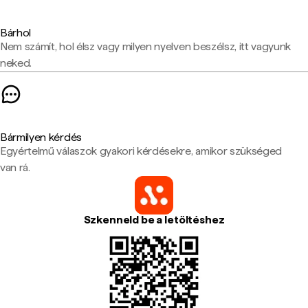
Bárhol
Nem számít, hol élsz vagy milyen nyelven beszélsz, itt vagyunk
neked.
Bármilyen kérdés
Egyértelmű válaszok gyakori kérdésekre, amikor szükséged
van rá.
Szkenneld be a letöltéshez