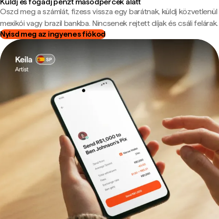
Küldj és fogadj pénzt másodpercek alatt
Oszd meg a számlát, fizess vissza egy barátnak, küldj közvetlenül
mexikói vagy brazil bankba. Nincsenek rejtett díjak és csáli felárak.
Nyisd meg az ingyenes fiókod