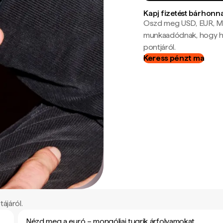
Kapj fizetést bárhonn
Oszd meg USD, EUR, MX
munkaadódnak, hogy hel
pontjáról.
Keress pénzt ma
ájáról.
Nézd meg a euró – mongóliai tugrik árfolyamokat