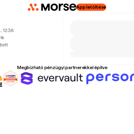
App letöltése
, 12:38
ik
tett
Megbízható pénzügyi partnerekkel építve