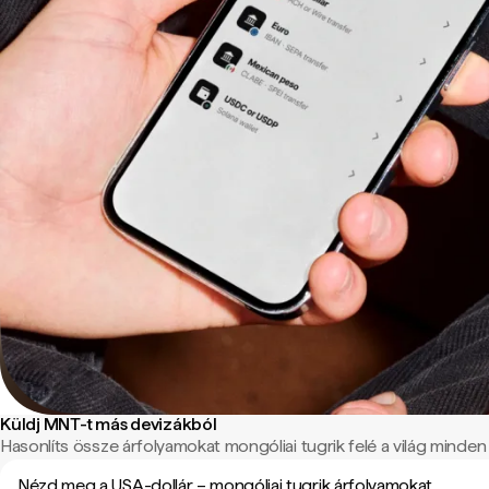
Küldj MNT-t más devizákból
Hasonlíts össze árfolyamokat mongóliai tugrik felé a világ minden t
Nézd meg a USA-dollár – mongóliai tugrik árfolyamokat