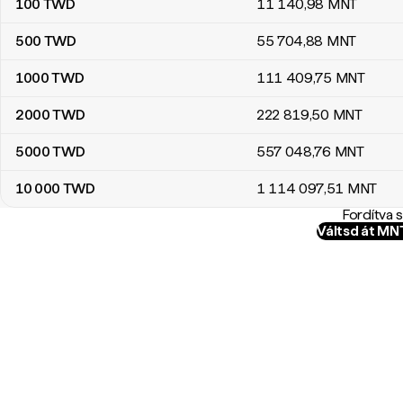
100
TWD
11 140
,98
MNT
500
TWD
55 704
,88
MNT
1000
TWD
111 409
,75
MNT
2000
TWD
222 819
,50
MNT
5000
TWD
557 048
,76
MNT
10 000
TWD
1 114 097
,51
MNT
Fordítva 
Váltsd át M