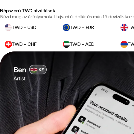
Népszerű TWD átváltások
Nézd meg az árfolyamokat tajvani új dollár és más fő devizák közö
TWD – USD
TWD – EUR
TW
TWD – CHF
TWD – AED
TW