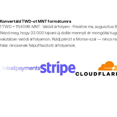
Konvertáld TWD-ot MNT formátumra
1 TWD ≈ 111,4098 MNT · Valódi árfolyam
·
Frissítve ma, augusztus 8.
Nézd meg, hogy 32 000 tajvani új dollár mennyit ér mongóliai tugr
valutában valódi árfolyamon. Küldj pénzt a Morse-szal — nincs rej
felár, nincsenek felpuffasztott árfolyamok.