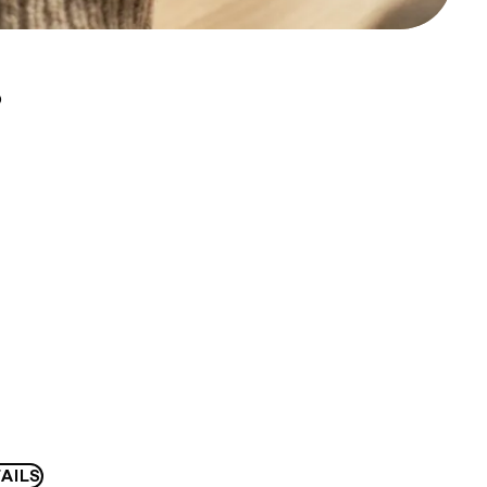
D
AILS