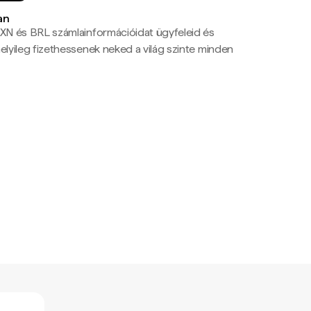
an
N és BRL számlainformációidat ügyfeleid és
yileg fizethessenek neked a világ szinte minden