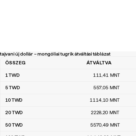
tajvani új dollár – mongóliai tugrik átváltási táblázat
ÖSSZEG
ÁTVÁLTVA
tajvani új dollár – mongóliai tugrik átváltási táblázat
1
TWD
111
,41
MNT
5
TWD
557
,05
MNT
10
TWD
1114
,10
MNT
20
TWD
2228
,20
MNT
50
TWD
5570
,49
MNT