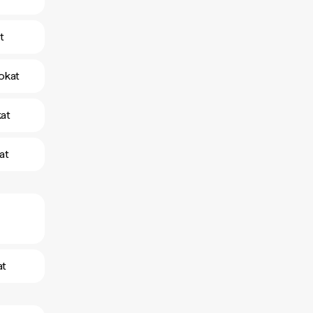
t
okat
kat
at
at