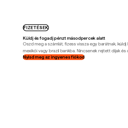
FIZETÉSEK
Küldj és fogadj pénzt másodpercek alatt
Oszd meg a számlát, fizess vissza egy barátnak, küldj
mexikói vagy brazil bankba. Nincsenek rejtett díjak és c
Nyisd meg az ingyenes fiókod