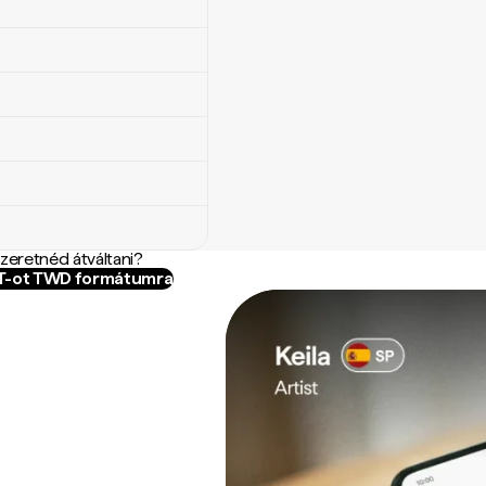
szeretnéd átváltani?
NT-ot TWD formátumra