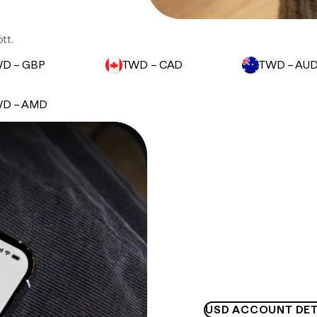
tt.
D – GBP
TWD – CAD
TWD – AU
D – AMD
USD ACCOUNT DET