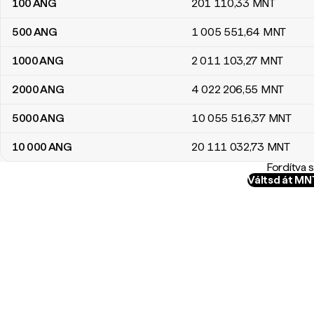
100
ANG
201 110
,33
MNT
500
ANG
1 005 551
,64
MNT
1000
ANG
2 011 103
,27
MNT
2000
ANG
4 022 206
,55
MNT
5000
ANG
10 055 516
,37
MNT
10 000
ANG
20 111 032
,73
MNT
Fordítva 
Váltsd át M