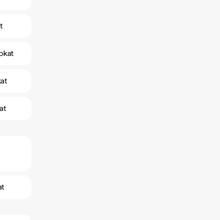
t
okat
kat
at
at