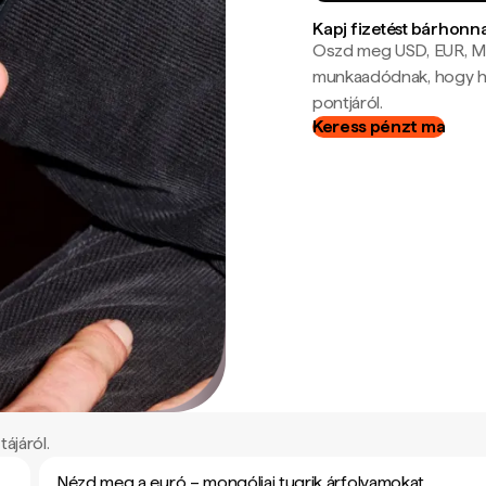
Kapj fizetést bárhonn
Oszd meg USD, EUR, MX
munkaadódnak, hogy hel
pontjáról.
Keress pénzt ma
ájáról.
Nézd meg a euró – mongóliai tugrik árfolyamokat