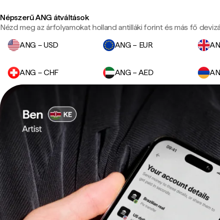
Népszerű ANG átváltások
Nézd meg az árfolyamokat holland antilláki forint és más fő deviz
ANG – USD
ANG – EUR
AN
ANG – CHF
ANG – AED
AN