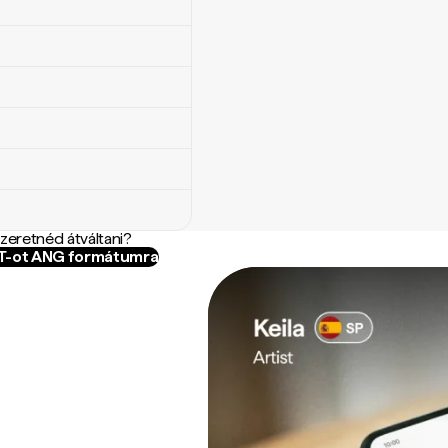
szeretnéd átváltani?
NT-ot ANG formátumra