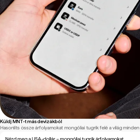
Küldj MNT-t más devizákból
Hasonlíts össze árfolyamokat mongóliai tugrik felé a világ minden t
Nézd meg a USA-dollár – mongóliai tugrik árfolyamokat