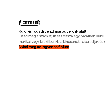
FIZETÉSEK
Küldj és fogadj pénzt másodpercek alatt
Oszd meg a számlát, fizess vissza egy barátnak, küldj
mexikói vagy brazil bankba. Nincsenek rejtett díjak és c
Nyisd meg az ingyenes fiókod