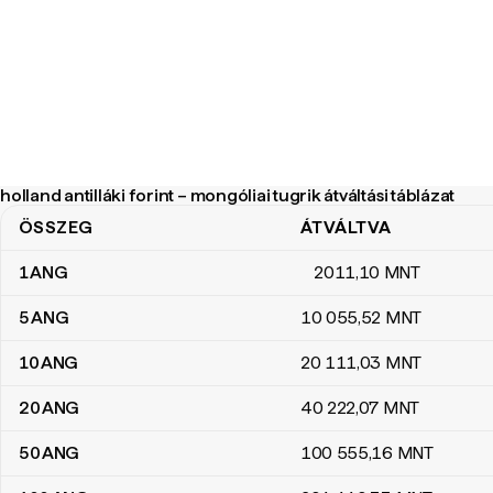
holland antilláki forint – mongóliai tugrik átváltási táblázat
ÖSSZEG
ÁTVÁLTVA
holland antilláki forint – mongóliai tugrik átváltási táblázat
1
ANG
2011
,10
MNT
5
ANG
10 055
,52
MNT
10
ANG
20 111
,03
MNT
20
ANG
40 222
,07
MNT
50
ANG
100 555
,16
MNT