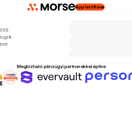
App letöltése
15:58
tugrik
tett
Megbízható pénzügyi partnerekkel építve