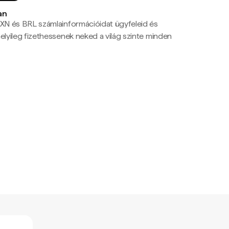
an
N és BRL számlainformációidat ügyfeleid és
yileg fizethessenek neked a világ szinte minden