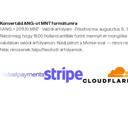
Konvertáld ANG-ot MNT formátumra
1 ANG ≈ 2011,10 MNT · Valódi árfolyam
·
Frissítve ma, augusztus 8., 
Nézd meg, hogy 1800 holland antilláki forint mennyit ér mongóliai 
valutában valódi árfolyamon. Küldj pénzt a Morse-szal — nincs rej
felár, nincsenek felpuffasztott árfolyamok.