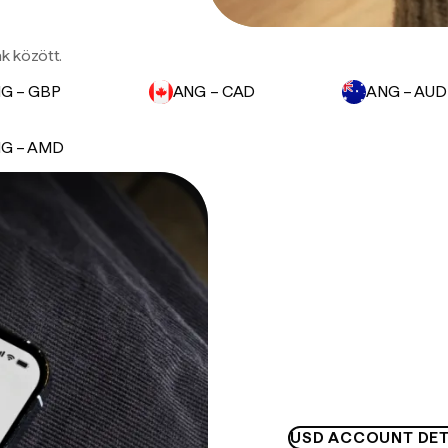
ák között.
G – GBP
ANG – CAD
ANG – AUD
G – AMD
USD ACCOUNT DET