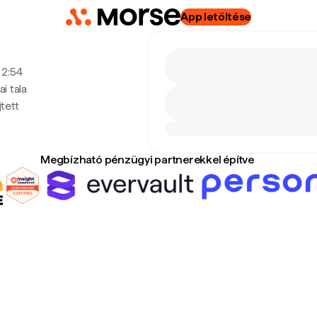
App letöltése
, 2:54
i tala
tett
Megbízható pénzügyi partnerekkel építve