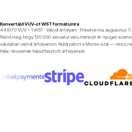
Konvertáld VUV-ot WST formátumra
44,1070 VUV ≈ 1 WST · Valódi árfolyam
·
Frissítve ma, augusztus 7.
Nézd meg, hogy 120 000 vanuatui vatu mennyit ér nyugat-szamoa
valutában valódi árfolyamon. Küldj pénzt a Morse-szal — nincs rej
felár, nincsenek felpuffasztott árfolyamok.