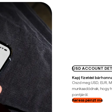
USD ACCOUNT DET
Kapj fizetést bárhonn
Oszd meg USD, EUR, MX
munkaadódnak, hogy hel
pontjáról.
Keress pénzt ma