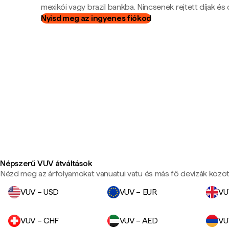
mexikói vagy brazil bankba. Nincsenek rejtett díjak és c
Nyisd meg az ingyenes fiókod
Népszerű VUV átváltások
Nézd meg az árfolyamokat vanuatui vatu és más fő devizák közöt
VUV – USD
VUV – EUR
VU
VUV – CHF
VUV – AED
VU