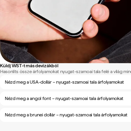
Küldj WST-t más devizákból
Hasonlíts össze árfolyamokat nyugat-szamoai tala felé a világ mind
Nézd meg a USA-dollár – nyugat-szamoai tala árfolyamokat
Nézd meg a angol font – nyugat-szamoai tala árfolyamokat
Nézd meg a brunei dollár – nyugat-szamoai tala árfolyamokat