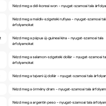
Nézd meg a dél-koreai won – nyugat-szamoai tala árfoly
Nézd meg a maldív-szigeteki rufiyaa – nyugat-szamoai tal
árfolyamokat
t
Nézd meg a pápua új-guineai kina – nyugat-szamoai tala
árfolyamokat
Nézd meg a salamon-szigeteki dollár – nyugat-szamoai ta
árfolyamokat
t
Nézd meg a tajvani új dollár – nyugat-szamoai tala árfoly
Nézd meg a örmény dram – nyugat-szamoai tala árfolya
Nézd meg a argentin peso – nyugat-szamoai tala árfolya