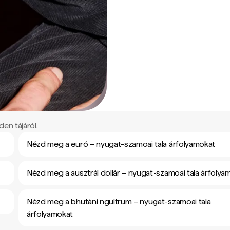
en tájáról.
Nézd meg a euró – nyugat-szamoai tala árfolyamokat
Nézd meg a ausztrál dollár – nyugat-szamoai tala árfolya
Nézd meg a bhutáni ngultrum – nyugat-szamoai tala
árfolyamokat