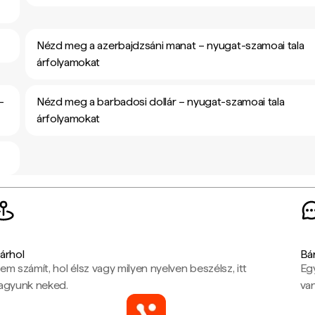
Nézd meg a azerbajdzsáni manat – nyugat-szamoai tala
árfolyamokat
-
Nézd meg a barbadosi dollár – nyugat-szamoai tala
árfolyamokat
árhol
Bá
em számít, hol élsz vagy milyen nyelven beszélsz, itt
Eg
agyunk neked.
van