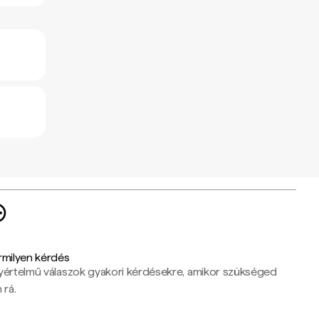
rmilyen kérdés
yértelmű válaszok gyakori kérdésekre, amikor szükséged
 rá.