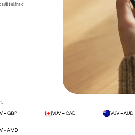
sáli felárak.
t.
V – GBP
VUV – CAD
VUV – AUD
V – AMD