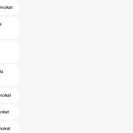
amokat
a
la
amokat
mokat
mokat