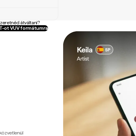
szeretnéd átváltani?
ST-ot VUV formátumra
 közvetlenül