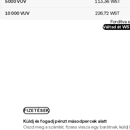
5000
VUV
113
,36
WST
10 000
VUV
226
,72
WST
Fordítva 
Váltsd át W
FIZETÉSEK
Küldj és fogadj pénzt másodpercek alatt
Oszd meg a számlát, fizess vissza egy barátnak, küldj