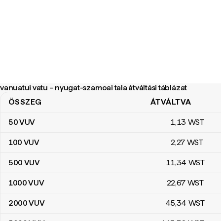
vanuatui vatu – nyugat-szamoai tala átváltási táblázat
ÖSSZEG
ÁTVÁLTVA
vanuatui vatu – nyugat-szamoai tala átváltási táblázat
50
VUV
1
,13
WST
100
VUV
2
,27
WST
500
VUV
11
,34
WST
1000
VUV
22
,67
WST
2000
VUV
45
,34
WST