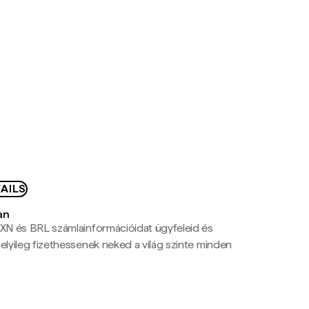
AILS
an
N és BRL számlainformációidat ügyfeleid és
yileg fizethessenek neked a világ szinte minden