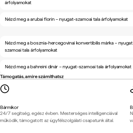
árfolyamokat
Nézd meg a arubai florin – nyugat-szamoai tala árfolyamokat
Nézd meg a bosznia-hercegovinai konvertibilis márka – nyugat
szamoai tala árfolyamokat
Nézd meg a bahreini dinár – nyugat-szamoai tala árfolyamokat
Támogatás, amire számíthatsz
Bármikor
B
24/7 segítség, egész évben. Mesterséges intelligenciával
N
működik, támogatott az ügyfélszolgálati csapatunk által.
v