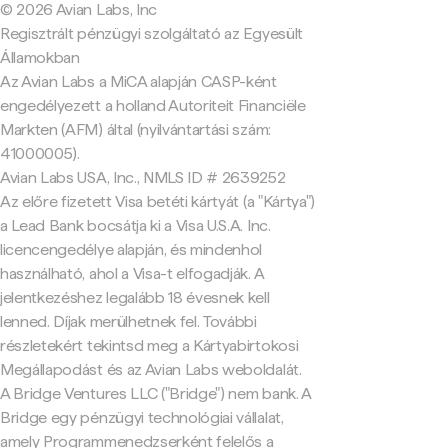
© 2026 Avian Labs, Inc
Regisztrált pénzügyi szolgáltató az Egyesült
Államokban
Az Avian Labs a MiCA alapján CASP-ként
engedélyezett a holland Autoriteit Financiële
Markten (AFM) által (nyilvántartási szám:
41000005).
Avian Labs USA, Inc., NMLS ID # 2639252
Az előre fizetett Visa betéti kártyát (a "Kártya")
a Lead Bank bocsátja ki a Visa U.S.A. Inc.
licencengedélye alapján, és mindenhol
használható, ahol a Visa-t elfogadják. A
jelentkezéshez legalább 18 évesnek kell
lenned. Díjak merülhetnek fel. További
részletekért tekintsd meg a Kártyabirtokosi
Megállapodást és az Avian Labs weboldalát.
A Bridge Ventures LLC ("Bridge") nem bank. A
Bridge egy pénzügyi technológiai vállalat,
amely Programmenedzserként felelős a