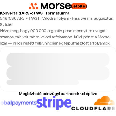
Letöltés
Konvertáld ARS-ot WST formátumra
548,1586 ARS ≈ 1 WST · Valódi árfolyam
·
Frissítve ma, augusztus
8., 5:56
Nézd meg, hogy 900 000 argentin peso mennyit ér nyugat-
szamoai tala valutában valódi árfolyamon. Küldj pénzt a Morse-
szal — nincs rejtett felár, nincsenek felpuffasztott árfolyamok.
Megbízható pénzügyi partnerekkel építve