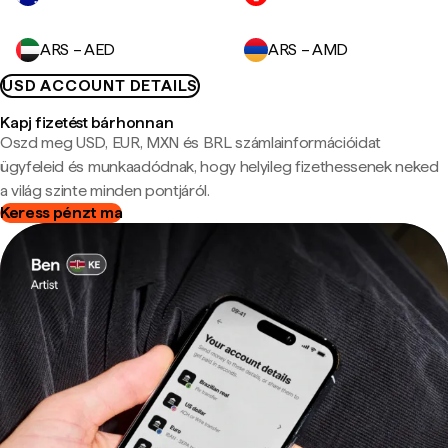
ARS – AED
ARS – AMD
USD ACCOUNT DETAILS
Kapj fizetést bárhonnan
Oszd meg USD, EUR, MXN és BRL számlainformációidat
ügyfeleid és munkaadódnak, hogy helyileg fizethessenek neked
a világ szinte minden pontjáról.
Keress pénzt ma