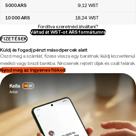
5000
ARS
9
,12
WST
10 000
ARS
18
,24
WST
Fordítva szeretnéd átváltani?
Váltsd át WST-ot ARS formátumra
FIZETÉSEK
Küldj és fogadj pénzt másodpercek alatt
Oszd meg a számlát, fizess vissza egy barátnak, küldj közvetlenül
mexikói vagy brazil bankba. Nincsenek rejtett díjak és csáli felárak.
Nyisd meg az ingyenes fiókod