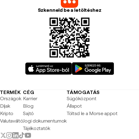
Szkenneld be a letöltéshez
TERMÉK
CÉG
TÁMOGATÁS
Országok
Karrier
Súgóközpont
Díjak
Blog
Állapot
Kripto
Sajtó
Töltsd le a Morse appot
Valutaváltó
Jogi dokumentumok
Tájékoztatók