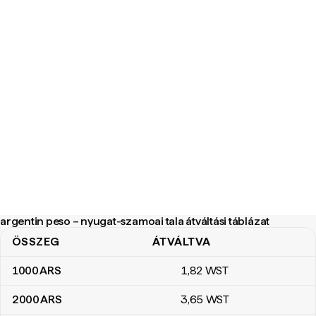
argentin peso – nyugat-szamoai tala átváltási táblázat
ÖSSZEG
ÁTVÁLTVA
argentin peso – nyugat-szamoai tala átváltási táblázat
1000
ARS
1
,82
WST
2000
ARS
3
,65
WST