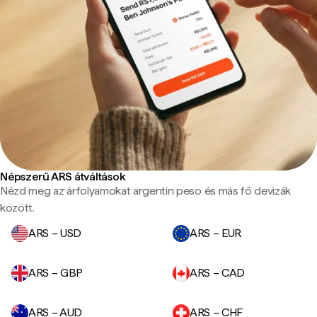
Népszerű ARS átváltások
Nézd meg az árfolyamokat argentin peso és más fő devizák
között.
ARS – USD
ARS – EUR
ARS – GBP
ARS – CAD
ARS – AUD
ARS – CHF