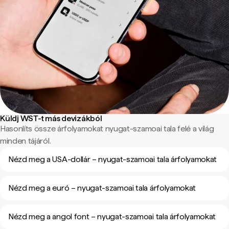
Küldj WST-t más devizákból
Hasonlíts össze árfolyamokat nyugat-szamoai tala felé a világ
minden tájáról.
Nézd meg a USA-dollár – nyugat-szamoai tala árfolyamokat
Nézd meg a euró – nyugat-szamoai tala árfolyamokat
Nézd meg a angol font – nyugat-szamoai tala árfolyamokat