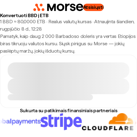
Atsisiųsti
Konvertuoti BBD į ETB
1 BBD ≈ 80,0000 ETB · Realus valiutų kursas
·
Atnaujinta šiandien,
rugpjūčio 8 d., 12:28
Pamatyk, kaip daug 2 000 Barbadoso doleris yra vertas Etiopijos
biras tikruoju valiutos kursu. Siųsk pinigus su Morse — jokių
paslėptų maržų, jokių išduotų kursų.
Sukurta su patikimais finansiniais partneriais