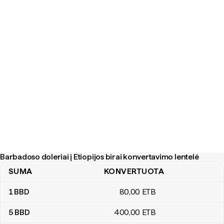
Barbadoso doleriai į Etiopijos birai konvertavimo lentelė
SUMA
KONVERTUOTA
Barbadoso doleriai į Etiopijos birai konvertavimo lentelė
1
BBD
80
,00
ETB
5
BBD
400
,00
ETB