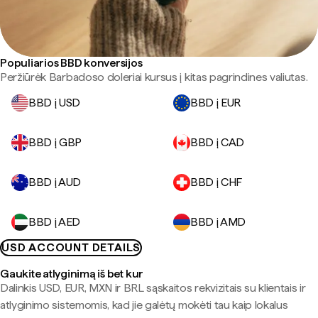
Populiarios BBD konversijos
Peržiūrėk Barbadoso doleriai kursus į kitas pagrindines valiutas.
BBD į USD
BBD į EUR
BBD į GBP
BBD į CAD
BBD į AUD
BBD į CHF
BBD į AED
BBD į AMD
USD ACCOUNT DETAILS
Gaukite atlyginimą iš bet kur
Dalinkis USD, EUR, MXN ir BRL sąskaitos rekvizitais su klientais ir
atlyginimo sistemomis, kad jie galėtų mokėti tau kaip lokalus