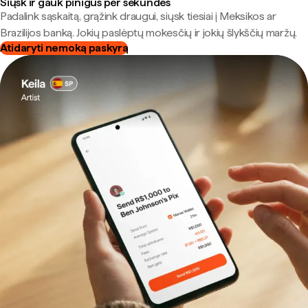
Siųsk ir gauk pinigus per sekundes
Padalink sąskaitą, grąžink draugui, siųsk tiesiai į Meksikos ar
Brazilijos banką. Jokių paslėptų mokesčių ir jokių šlykščių maržų.
Atidaryti nemoką paskyrą