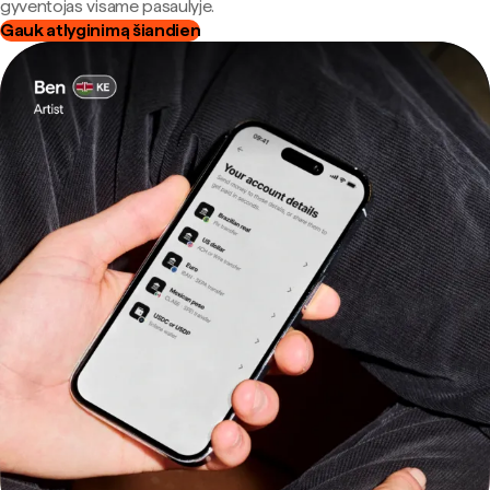
gyventojas visame pasaulyje.
Gauk atlyginimą šiandien