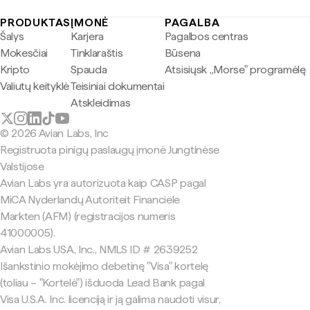
PRODUKTAS
ĮMONĖ
PAGALBA
Šalys
Karjera
Pagalbos centras
Mokesčiai
Tinklaraštis
Būsena
Kripto
Spauda
Atsisiųsk „Morse" programėlę
Valiutų keityklė
Teisiniai dokumentai
Atskleidimas
© 2026 Avian Labs, Inc
Registruota pinigų paslaugų įmonė Jungtinėse
Valstijose
Avian Labs yra autorizuota kaip CASP pagal
MiCA Nyderlandų Autoriteit Financiële
Markten (AFM) (registracijos numeris
41000005).
Avian Labs USA, Inc., NMLS ID # 2639252
Išankstinio mokėjimo debetinę "Visa" kortelę
(toliau – "Kortelė") išduoda Lead Bank pagal
Visa U.S.A. Inc. licenciją ir ją galima naudoti visur,