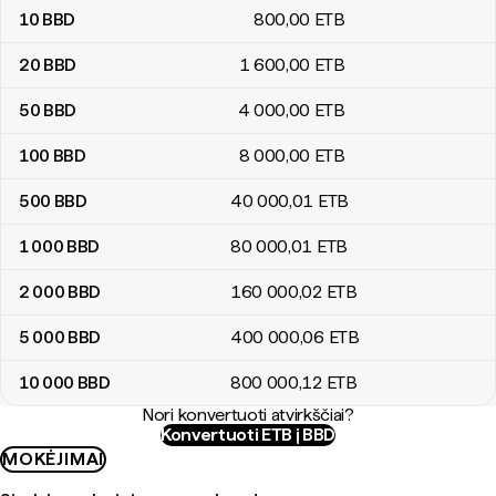
10
BBD
800
,00
ETB
20
BBD
1 600
,00
ETB
50
BBD
4 000
,00
ETB
100
BBD
8 000
,00
ETB
500
BBD
40 000
,01
ETB
1 000
BBD
80 000
,01
ETB
2 000
BBD
160 000
,02
ETB
5 000
BBD
400 000
,06
ETB
10 000
BBD
800 000
,12
ETB
Nori konvertuoti atvirkščiai?
Konvertuoti ETB į BBD
MOKĖJIMAI