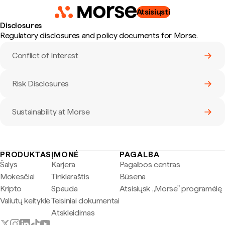
Atsisiųsti
Disclosures
Regulatory disclosures and policy documents for
Morse
.
Conflict of Interest
Risk Disclosures
Sustainability at Morse
PRODUKTAS
ĮMONĖ
PAGALBA
Šalys
Karjera
Pagalbos centras
Mokesčiai
Tinklaraštis
Būsena
Kripto
Spauda
Atsisiųsk „Morse" programėlę
Valiutų keityklė
Teisiniai dokumentai
Atskleidimas