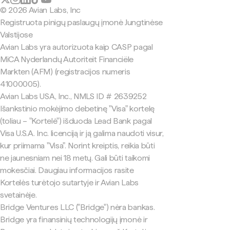
© 2026 Avian Labs, Inc
Registruota pinigų paslaugų įmonė Jungtinėse
Valstijose
Avian Labs yra autorizuota kaip CASP pagal
MiCA Nyderlandų Autoriteit Financiële
Markten (AFM) (registracijos numeris
41000005).
Avian Labs USA, Inc., NMLS ID # 2639252
Išankstinio mokėjimo debetinę "Visa" kortelę
(toliau – "Kortelė") išduoda Lead Bank pagal
Visa U.S.A. Inc. licenciją ir ją galima naudoti visur,
kur priimama "Visa". Norint kreiptis, reikia būti
ne jaunesniam nei 18 metų. Gali būti taikomi
mokesčiai. Daugiau informacijos rasite
Kortelės turėtojo sutartyje ir Avian Labs
svetainėje.
Bridge Ventures LLC ("Bridge") nėra bankas.
Bridge yra finansinių technologijų įmonė ir