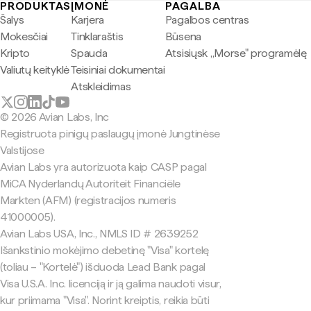
PRODUKTAS
ĮMONĖ
PAGALBA
Šalys
Karjera
Pagalbos centras
Mokesčiai
Tinklaraštis
Būsena
Kripto
Spauda
Atsisiųsk „Morse" programėlę
Valiutų keityklė
Teisiniai dokumentai
Atskleidimas
© 2026 Avian Labs, Inc
Registruota pinigų paslaugų įmonė Jungtinėse
Valstijose
Avian Labs yra autorizuota kaip CASP pagal
MiCA Nyderlandų Autoriteit Financiële
Markten (AFM) (registracijos numeris
41000005).
Avian Labs USA, Inc., NMLS ID # 2639252
Išankstinio mokėjimo debetinę "Visa" kortelę
(toliau – "Kortelė") išduoda Lead Bank pagal
Visa U.S.A. Inc. licenciją ir ją galima naudoti visur,
kur priimama "Visa". Norint kreiptis, reikia būti