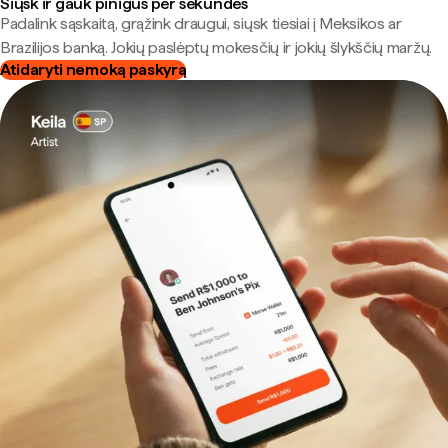
Siųsk ir gauk pinigus per sekundes
Padalink sąskaitą, grąžink draugui, siųsk tiesiai į Meksikos ar
Brazilijos banką. Jokių paslėptų mokesčių ir jokių šlykščių maržų.
Atidaryti nemoką paskyrą