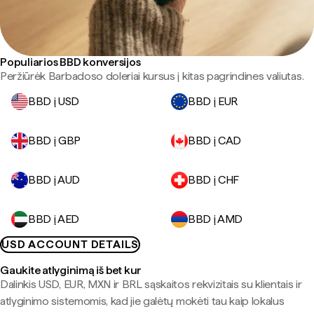
Populiarios BBD konversijos
Peržiūrėk Barbadoso doleriai kursus į kitas pagrindines valiutas.
BBD į USD
BBD į EUR
BBD į GBP
BBD į CAD
BBD į AUD
BBD į CHF
BBD į AED
BBD į AMD
USD ACCOUNT DETAILS
Gaukite atlyginimą iš bet kur
Dalinkis USD, EUR, MXN ir BRL sąskaitos rekvizitais su klientais ir
atlyginimo sistemomis, kad jie galėtų mokėti tau kaip lokalus