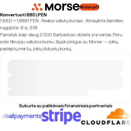
Atsisiųsti
Konvertuoti BBD į PEN
1 BBD ≈ 1,6981 PEN · Realus valiutų kursas
·
Atnaujinta šiandien,
rugpjūčio 9 d., 5:19
Pamatyk, kaip daug 2 000 Barbadoso doleris yra vertas Peru
solis tikruoju valiutos kursu. Siųsk pinigus su Morse — jokių
paslėptų maržų, jokių išduotų kursų.
Sukurta su patikimais finansiniais partneriais