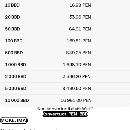
10
BBD
16
,98
PEN
20
BBD
33
,96
PEN
50
BBD
84
,91
PEN
100
BBD
169
,81
PEN
500
BBD
849
,05
PEN
1 000
BBD
1 698
,10
PEN
2 000
BBD
3 396
,20
PEN
5 000
BBD
8 490
,50
PEN
10 000
BBD
16 981
,00
PEN
Nori konvertuoti atvirkščiai?
Konvertuoti PEN į BBD
MOKĖJIMAI