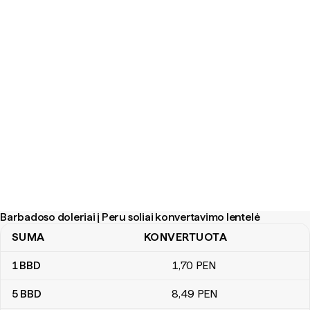
Barbadoso doleriai į Peru soliai konvertavimo lentelė
SUMA
KONVERTUOTA
Barbadoso doleriai į Peru soliai konvertavimo lentelė
1
BBD
1
,70
PEN
5
BBD
8
,49
PEN