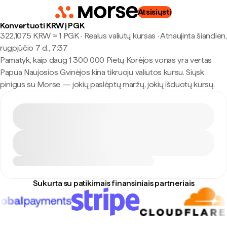
Atsisiųsti
Konvertuoti KRW į PGK
322,1075 KRW ≈ 1 PGK · Realus valiutų kursas
·
Atnaujinta šiandien,
rugpjūčio 7 d., 7:37
Pamatyk, kaip daug 1 300 000 Pietų Korėjos vonas yra vertas
Papua Naujosios Gvinėjos kina tikruoju valiutos kursu. Siųsk
pinigus su Morse — jokių paslėptų maržų, jokių išduotų kursų.
Sukurta su patikimais finansiniais partneriais