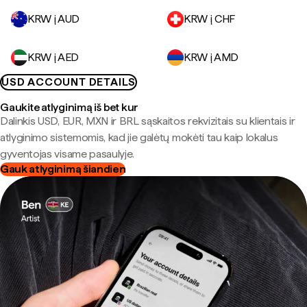
KRW į AUD
KRW į CHF
KRW į AED
KRW į AMD
USD ACCOUNT DETAILS
Gaukite atlyginimą iš bet kur
Dalinkis USD, EUR, MXN ir BRL sąskaitos rekvizitais su klientais ir
atlyginimo sistemomis, kad jie galėtų mokėti tau kaip lokalus
gyventojas visame pasaulyje.
Gauk atlyginimą šiandien