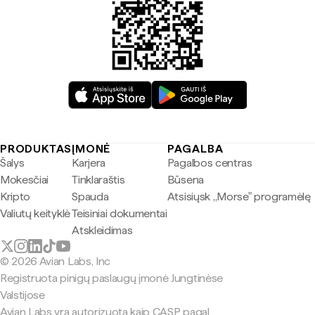
PRODUKTAS
ĮMONĖ
PAGALBA
Šalys
Karjera
Pagalbos centras
Mokesčiai
Tinklaraštis
Būsena
Kripto
Spauda
Atsisiųsk „Morse" programėlę
Valiutų keityklė
Teisiniai dokumentai
Atskleidimas
© 2026 Avian Labs, Inc
Registruota pinigų paslaugų įmonė Jungtinėse
Valstijose
Avian Labs yra autorizuota kaip CASP pagal