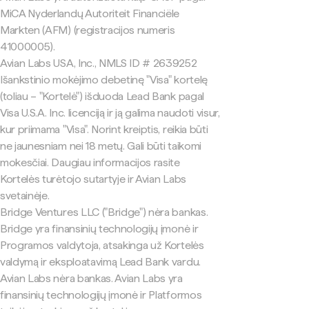
MiCA Nyderlandų Autoriteit Financiële
Markten (AFM) (registracijos numeris
41000005).
Avian Labs USA, Inc., NMLS ID # 2639252
Išankstinio mokėjimo debetinę "Visa" kortelę
(toliau – "Kortelė") išduoda Lead Bank pagal
Visa U.S.A. Inc. licenciją ir ją galima naudoti visur,
kur priimama "Visa". Norint kreiptis, reikia būti
ne jaunesniam nei 18 metų. Gali būti taikomi
mokesčiai. Daugiau informacijos rasite
Kortelės turėtojo sutartyje ir Avian Labs
svetainėje.
Bridge Ventures LLC ("Bridge") nėra bankas.
Bridge yra finansinių technologijų įmonė ir
Programos valdytoja, atsakinga už Kortelės
valdymą ir eksploatavimą Lead Bank vardu.
Avian Labs nėra bankas. Avian Labs yra
finansinių technologijų įmonė ir Platformos