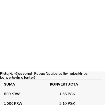
Pietų Korėjos vonai į Papua Naujosios Gvinėjos kinos
konvertavimo lentelė
SUMA
KONVERTUOTA
Pietų Korėjos vonai į Papua Naujosios Gvinėjos kinos konvertavim
500
KRW
1
,55
PGK
1 000
KRW
3
,10
PGK