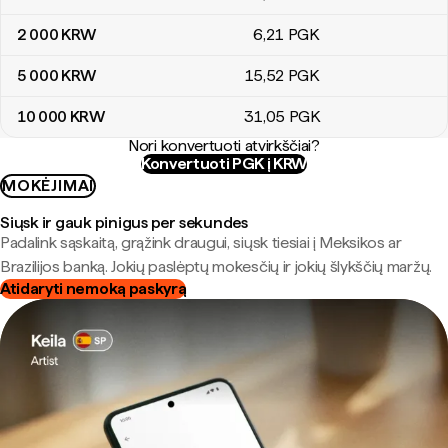
2 000
KRW
6
,21
PGK
5 000
KRW
15
,52
PGK
10 000
KRW
31
,05
PGK
Nori konvertuoti atvirkščiai?
Konvertuoti PGK į KRW
MOKĖJIMAI
Siųsk ir gauk pinigus per sekundes
Padalink sąskaitą, grąžink draugui, siųsk tiesiai į Meksikos ar
Brazilijos banką. Jokių paslėptų mokesčių ir jokių šlykščių maržų.
Atidaryti nemoką paskyrą