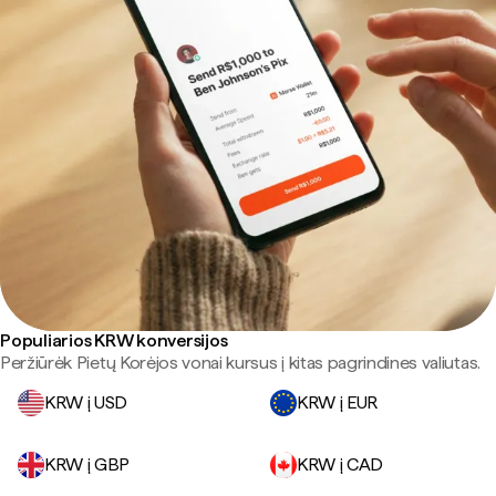
Populiarios KRW konversijos
Peržiūrėk Pietų Korėjos vonai kursus į kitas pagrindines valiutas.
KRW į USD
KRW į EUR
KRW į GBP
KRW į CAD