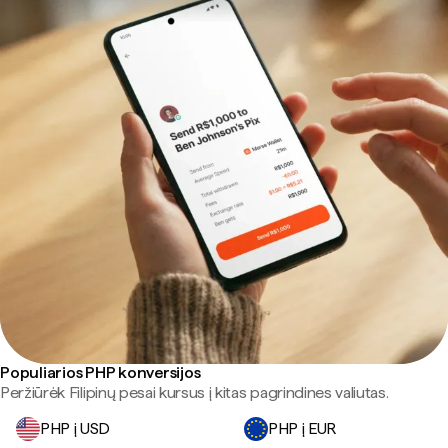
Populiarios PHP konversijos
Peržiūrėk Filipinų pesai kursus į kitas pagrindines valiutas.
PHP į USD
PHP į EUR