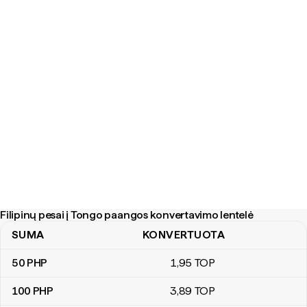
Filipinų pesai į Tongo paangos konvertavimo lentelė
SUMA
KONVERTUOTA
Filipinų pesai į Tongo paangos konvertavimo lentelė
50
PHP
1
,95
TOP
100
PHP
3
,89
TOP