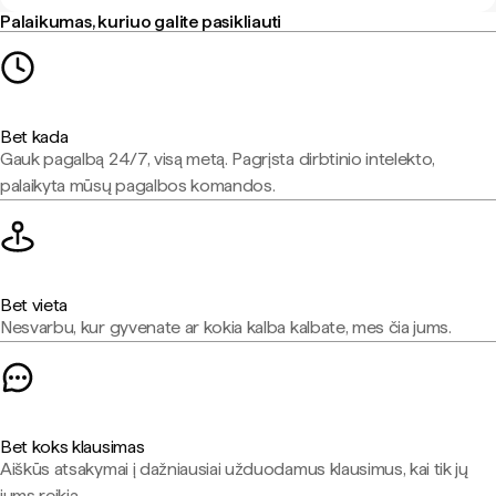
Palaikumas, kuriuo galite pasikliauti
Bet kada
Gauk pagalbą 24/7, visą metą. Pagrįsta dirbtinio intelekto,
palaikyta mūsų pagalbos komandos.
Bet vieta
Nesvarbu, kur gyvenate ar kokia kalba kalbate, mes čia jums.
Bet koks klausimas
Aiškūs atsakymai į dažniausiai užduodamus klausimus, kai tik jų
jums reikia.