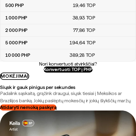
500
PHP
19
,46
TOP
1 000
PHP
38
,93
TOP
2 000
PHP
77
,86
TOP
5 000
PHP
194
,64
TOP
10 000
PHP
389
,28
TOP
Nori konvertuoti atvirkščiai?
Konvertuoti TOP į PHP
MOKĖJIMAI
Siųsk ir gauk pinigus per sekundes
Padalink sąskaitą, grąžink draugui, siųsk tiesiai į Meksikos ar
Brazilijos banką. Jokių paslėptų mokesčių ir jokių šlykščių maržų.
Atidaryti nemoką paskyrą