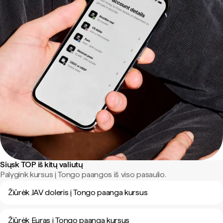
Siųsk TOP iš kitų valiutų
Palygink kursus į Tongo paangos iš viso pasaulio.
Žiūrėk JAV doleris į Tongo paanga kursus
Žiūrėk Euras į Tongo paanga kursus