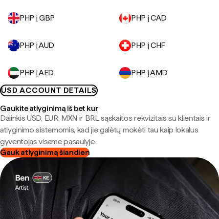
PHP į GBP
PHP į CAD
PHP į AUD
PHP į CHF
PHP į AED
PHP į AMD
USD ACCOUNT DETAILS
Gaukite atlyginimą iš bet kur
Dalinkis USD, EUR, MXN ir BRL sąskaitos rekvizitais su klientais ir
atlyginimo sistemomis, kad jie galėtų mokėti tau kaip lokalus
gyventojas visame pasaulyje.
Gauk atlyginimą šiandien