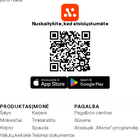
Nuskaitykite, kad atsisiųstumėte
PRODUKTAS
ĮMONĖ
PAGALBA
Šalys
Karjera
Pagalbos centras
Mokesčiai
Tinklaraštis
Būsena
Kripto
Spauda
Atsisiųsk „Morse" programėlę
Valiutų keityklė
Teisiniai dokumentai