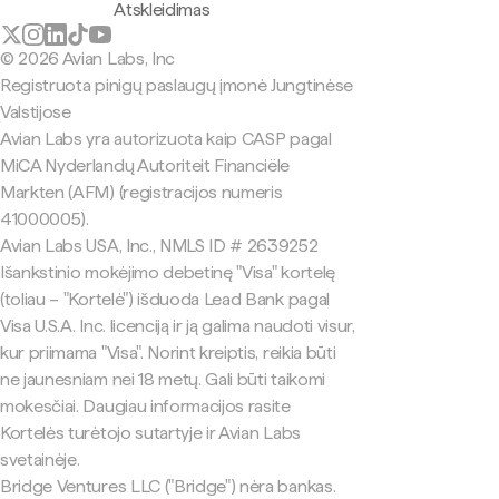
Atskleidimas
© 2026 Avian Labs, Inc
Registruota pinigų paslaugų įmonė Jungtinėse
Valstijose
Avian Labs yra autorizuota kaip CASP pagal
MiCA Nyderlandų Autoriteit Financiële
Markten (AFM) (registracijos numeris
41000005).
Avian Labs USA, Inc., NMLS ID # 2639252
Išankstinio mokėjimo debetinę "Visa" kortelę
(toliau – "Kortelė") išduoda Lead Bank pagal
Visa U.S.A. Inc. licenciją ir ją galima naudoti visur,
kur priimama "Visa". Norint kreiptis, reikia būti
ne jaunesniam nei 18 metų. Gali būti taikomi
mokesčiai. Daugiau informacijos rasite
Kortelės turėtojo sutartyje ir Avian Labs
svetainėje.
Bridge Ventures LLC ("Bridge") nėra bankas.