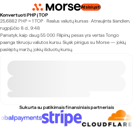
Atsisiųsti
Konvertuoti PHP į TOP
25,6882 PHP ≈ 1 TOP · Realus valiutų kursas
·
Atnaujinta šiandien,
rugpjūčio 8 d., 9:48
Pamatyk, kaip daug 55 000 Filipinų pesas yra vertas Tongo
paanga tikruoju valiutos kursu. Siųsk pinigus su Morse — jokių
paslėptų maržų, jokių išduotų kursų.
Sukurta su patikimais finansiniais partneriais