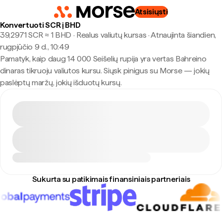
Atsisiųsti
Konvertuoti SCR į BHD
39,2971 SCR ≈ 1 BHD · Realus valiutų kursas
·
Atnaujinta šiandien,
rugpjūčio 9 d., 10:49
Pamatyk, kaip daug 14 000 Seišelių rupija yra vertas Bahreino
dinaras tikruoju valiutos kursu. Siųsk pinigus su Morse — jokių
paslėptų maržų, jokių išduotų kursų.
Sukurta su patikimais finansiniais partneriais