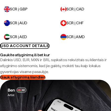
SCR į GBP
SCR į CAD
SCR į AUD
SCR į CHF
SCR į AED
SCR į AMD
USD ACCOUNT DETAILS
Gaukite atlyginimą iš bet kur
Dalinkis USD, EUR, MXN ir BRL sąskaitos rekvizitais su klientais ir
atlyginimo sistemomis, kad jie galėtų mokėti tau kaip lokalus
gyventojas visame pasaulyje.
Gauk atlyginimą šiandien