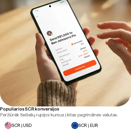
Populiarios SCR konversijos
Peržiūrėk Seišelių rupijos kursus į kitas pagrindines valiutas.
SCR į USD
SCR į EUR