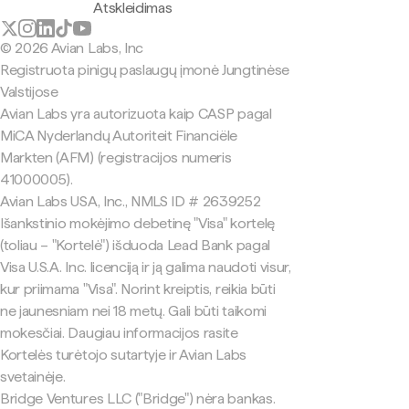
Atskleidimas
© 2026 Avian Labs, Inc
Registruota pinigų paslaugų įmonė Jungtinėse
Valstijose
Avian Labs yra autorizuota kaip CASP pagal
MiCA Nyderlandų Autoriteit Financiële
Markten (AFM) (registracijos numeris
41000005).
Avian Labs USA, Inc., NMLS ID # 2639252
Išankstinio mokėjimo debetinę "Visa" kortelę
(toliau – "Kortelė") išduoda Lead Bank pagal
Visa U.S.A. Inc. licenciją ir ją galima naudoti visur,
kur priimama "Visa". Norint kreiptis, reikia būti
ne jaunesniam nei 18 metų. Gali būti taikomi
mokesčiai. Daugiau informacijos rasite
Kortelės turėtojo sutartyje ir Avian Labs
svetainėje.
Bridge Ventures LLC ("Bridge") nėra bankas.