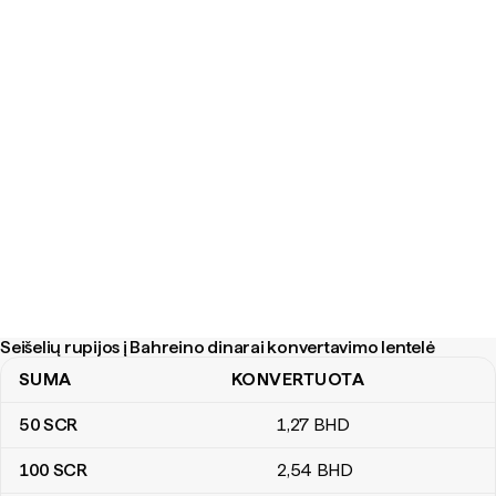
Seišelių rupijos į Bahreino dinarai konvertavimo lentelė
SUMA
KONVERTUOTA
Seišelių rupijos į Bahreino dinarai konvertavimo lentelė
50
SCR
1
,27
BHD
100
SCR
2
,54
BHD