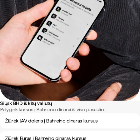
Siųsk BHD iš kitų valiutų
Palygink kursus į Bahreino dinarai iš viso pasaulio.
Žiūrėk JAV doleris į Bahreino dinaras kursus
Žiūrėk Euras į Bahreino dinaras kursus