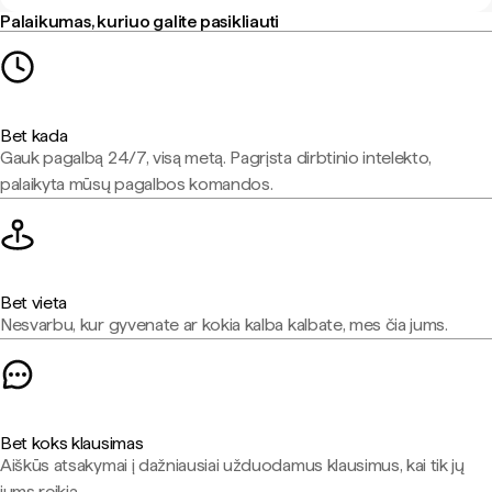
Palaikumas, kuriuo galite pasikliauti
Bet kada
Gauk pagalbą 24/7, visą metą. Pagrįsta dirbtinio intelekto,
palaikyta mūsų pagalbos komandos.
Bet vieta
Nesvarbu, kur gyvenate ar kokia kalba kalbate, mes čia jums.
Bet koks klausimas
Aiškūs atsakymai į dažniausiai užduodamus klausimus, kai tik jų
jums reikia.