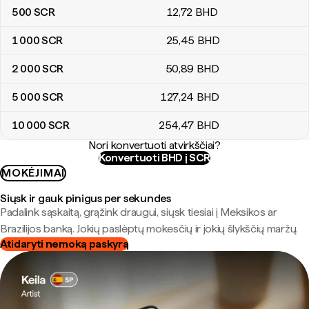
500
SCR
12
,72
BHD
1 000
SCR
25
,45
BHD
2 000
SCR
50
,89
BHD
5 000
SCR
127
,24
BHD
10 000
SCR
254
,47
BHD
Nori konvertuoti atvirkščiai?
Konvertuoti BHD į SCR
MOKĖJIMAI
Siųsk ir gauk pinigus per sekundes
Padalink sąskaitą, grąžink draugui, siųsk tiesiai į Meksikos ar
Brazilijos banką. Jokių paslėptų mokesčių ir jokių šlykščių maržų.
Atidaryti nemoką paskyrą