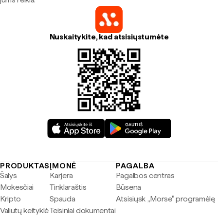
Nuskaitykite, kad atsisiųstumėte
PRODUKTAS
ĮMONĖ
PAGALBA
Šalys
Karjera
Pagalbos centras
Mokesčiai
Tinklaraštis
Būsena
Kripto
Spauda
Atsisiųsk „Morse" programėlę
Valiutų keityklė
Teisiniai dokumentai