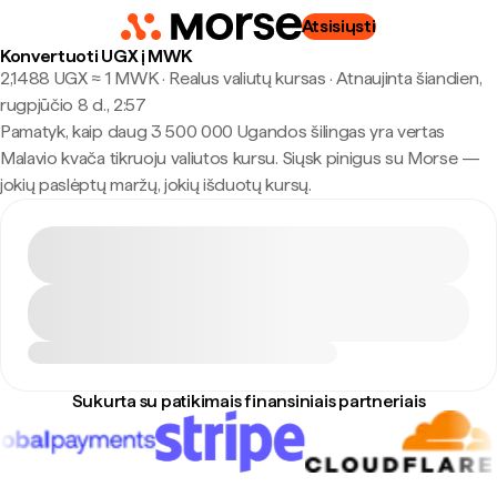
Atsisiųsti
Konvertuoti UGX į MWK
2,1488 UGX ≈ 1 MWK · Realus valiutų kursas
·
Atnaujinta šiandien,
rugpjūčio 8 d., 2:57
Pamatyk, kaip daug 3 500 000 Ugandos šilingas yra vertas
Malavio kvača tikruoju valiutos kursu. Siųsk pinigus su Morse —
jokių paslėptų maržų, jokių išduotų kursų.
Sukurta su patikimais finansiniais partneriais