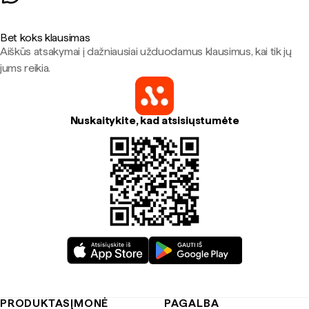
Bet koks klausimas
Aiškūs atsakymai į dažniausiai užduodamus klausimus, kai tik jų
jums reikia.
Nuskaitykite, kad atsisiųstumėte
PRODUKTAS
ĮMONĖ
PAGALBA