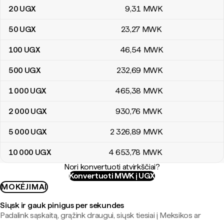
20
UGX
9
,31
MWK
50
UGX
23
,27
MWK
100
UGX
46
,54
MWK
500
UGX
232
,69
MWK
1 000
UGX
465
,38
MWK
2 000
UGX
930
,76
MWK
5 000
UGX
2 326
,89
MWK
10 000
UGX
4 653
,78
MWK
Nori konvertuoti atvirkščiai?
Konvertuoti MWK į UGX
MOKĖJIMAI
Siųsk ir gauk pinigus per sekundes
Padalink sąskaitą, grąžink draugui, siųsk tiesiai į Meksikos ar