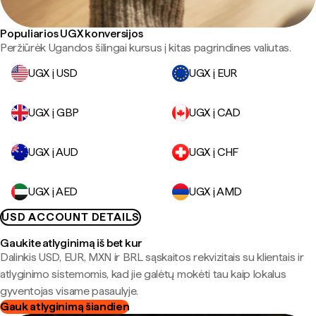
Populiarios UGX konversijos
Peržiūrėk Ugandos šilingai kursus į kitas pagrindines valiutas.
UGX į USD
UGX į EUR
UGX į GBP
UGX į CAD
UGX į AUD
UGX į CHF
UGX į AED
UGX į AMD
USD ACCOUNT DETAILS
Gaukite atlyginimą iš bet kur
Dalinkis USD, EUR, MXN ir BRL sąskaitos rekvizitais su klientais ir
atlyginimo sistemomis, kad jie galėtų mokėti tau kaip lokalus
gyventojas visame pasaulyje.
Gauk atlyginimą šiandien