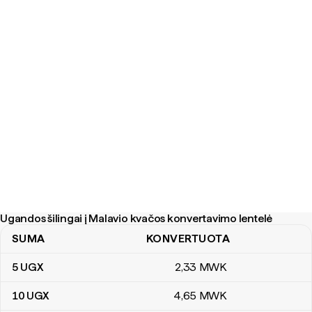
Ugandos šilingai į Malavio kvačos konvertavimo lentelė
SUMA
KONVERTUOTA
Ugandos šilingai į Malavio kvačos konvertavimo lentelė
5
UGX
2
,33
MWK
10
UGX
4
,65
MWK