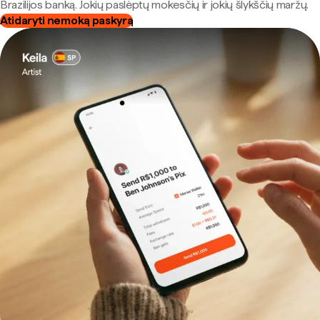
Brazilijos banką. Jokių paslėptų mokesčių ir jokių šlykščių maržų.
Atidaryti nemoką paskyrą