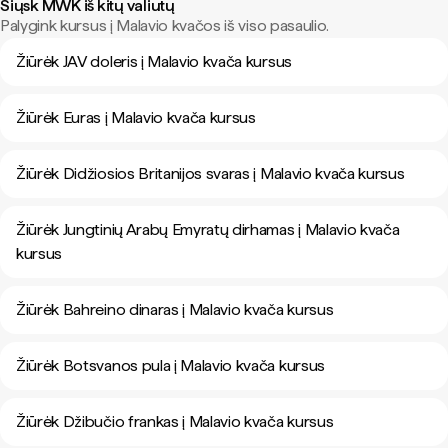
Siųsk MWK iš kitų valiutų
Palygink kursus į Malavio kvačos iš viso pasaulio.
Žiūrėk JAV doleris į Malavio kvača kursus
Žiūrėk Euras į Malavio kvača kursus
Žiūrėk Didžiosios Britanijos svaras į Malavio kvača kursus
Žiūrėk Jungtinių Arabų Emyratų dirhamas į Malavio kvača
kursus
Žiūrėk Bahreino dinaras į Malavio kvača kursus
Žiūrėk Botsvanos pula į Malavio kvača kursus
Žiūrėk Džibučio frankas į Malavio kvača kursus