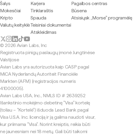
Šalys
Karjera
Pagalbos centras
Mokesčiai
Tinklaraštis
Būsena
Kripto
Spauda
Atsisiųsk „Morse" programėlę
Valiutų keityklė
Teisiniai dokumentai
Atskleidimas
© 2026 Avian Labs, Inc
Registruota pinigų paslaugų įmonė Jungtinėse
Valstijose
Avian Labs yra autorizuota kaip CASP pagal
MiCA Nyderlandų Autoriteit Financiële
Markten (AFM) (registracijos numeris
41000005).
Avian Labs USA, Inc., NMLS ID # 2639252
Išankstinio mokėjimo debetinę "Visa" kortelę
(toliau – "Kortelė") išduoda Lead Bank pagal
Visa U.S.A. Inc. licenciją ir ją galima naudoti visur,
kur priimama "Visa". Norint kreiptis, reikia būti
ne jaunesniam nei 18 metų. Gali būti taikomi