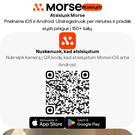
Atsisiųsti
Atsisiųsk Morse
Prieinama iOS ir Android. Užsiregistruok per minutes ir pradėk
siųsti pinigus į 150+ šalių.
Nuskenuok, kad atsisiųstum
Nukreipk kamerą į QR kodą, kad atsisiųstum Morse iOS arba
Android.