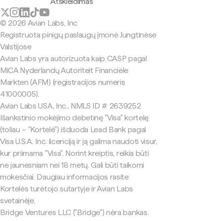
Atskleidimas
© 2026 Avian Labs, Inc
Registruota pinigų paslaugų įmonė Jungtinėse
Valstijose
Avian Labs yra autorizuota kaip CASP pagal
MiCA Nyderlandų Autoriteit Financiële
Markten (AFM) (registracijos numeris
41000005).
Avian Labs USA, Inc., NMLS ID # 2639252
Išankstinio mokėjimo debetinę "Visa" kortelę
(toliau – "Kortelė") išduoda Lead Bank pagal
Visa U.S.A. Inc. licenciją ir ją galima naudoti visur,
kur priimama "Visa". Norint kreiptis, reikia būti
ne jaunesniam nei 18 metų. Gali būti taikomi
mokesčiai. Daugiau informacijos rasite
Kortelės turėtojo sutartyje ir Avian Labs
svetainėje.
Bridge Ventures LLC ("Bridge") nėra bankas.