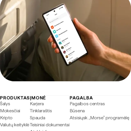
PRODUKTAS
ĮMONĖ
PAGALBA
Šalys
Karjera
Pagalbos centras
Mokesčiai
Tinklaraštis
Būsena
Kripto
Spauda
Atsisiųsk „Morse" programėlę
Valiutų keityklė
Teisiniai dokumentai