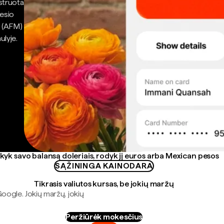
struota
gesio
n (AFM)
ulyje.
kyk savo balansą doleriais, rodyk jį euros arba Mexican pesos
SĄŽININGA KAINODARA
Tikrasis valiutos kursas, be jokių maržų
Google. Jokių maržų, jokių
Peržiūrėk mokesčius