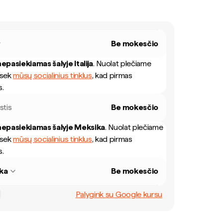
Be mokesčio
epasiekiamas šalyje
Italija
.
Nuolat plečiame
 sek
mūsų socialinius tinklus
, kad pirmas
s.
tis
Be mokesčio
epasiekiamas šalyje
Meksika
.
Nuolat plečiame
 sek
mūsų socialinius tinklus
, kad pirmas
s.
ka
Be mokesčio
Palygink su Google kursu