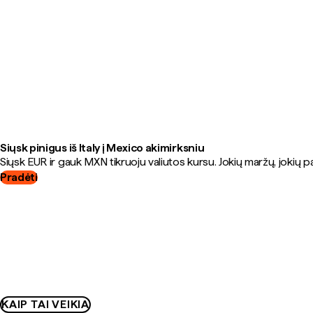
Siųsk pinigus iš Italy į Mexico akimirksniu
Siųsk EUR ir gauk MXN tikruoju valiutos kursu. Jokių maržų, jokių 
Pradėti
KAIP TAI VEIKIA