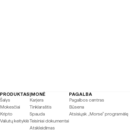
PRODUKTAS
ĮMONĖ
PAGALBA
Šalys
Karjera
Pagalbos centras
Mokesčiai
Tinklaraštis
Būsena
Kripto
Spauda
Atsisiųsk „Morse" programėlę
Valiutų keityklė
Teisiniai dokumentai
Atskleidimas