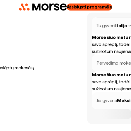
Atsisiųsti programėlę
Tu gyveni
Italija
Morse šiuo metu n
savo aprėptį, todėl
sužinotum naujiena
Pervedimo mokes
paslėptų mokesčių.
Morse šiuo metu n
savo aprėptį, todėl
sužinotum naujiena
Jie gyvena
Meksi