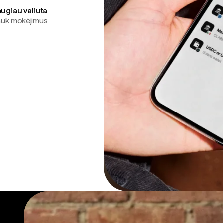
augiau valiuta
gauk mokėjimus