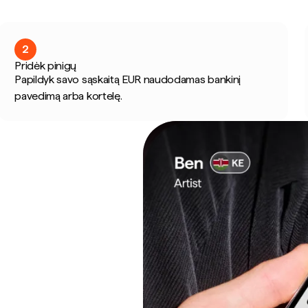
2
Pridėk pinigų
Papildyk savo sąskaitą EUR naudodamas bankinį
pavedimą arba kortelę.