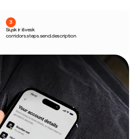
3
Siųsk ir išvesk
corridors.steps.send.description