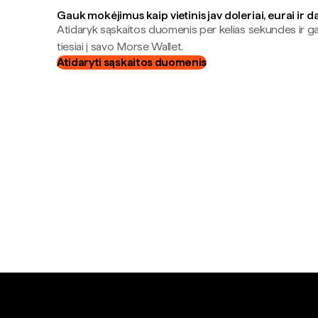
Gauk mokėjimus kaip vietinis jav doleriai, eurai ir d
Atidaryk sąskaitos duomenis per kelias sekundes ir 
tiesiai į savo Morse Wallet.
Atidaryti sąskaitos duomenis