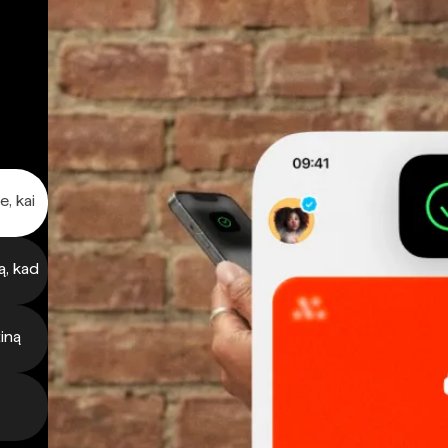
e, kai
ą, kad
iną