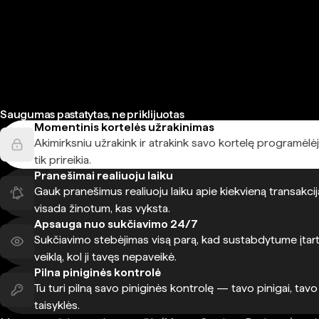
Saugumas pastatytas, ne priklijuotas
Momentinis kortelės užrakinimas
Akimirksniu užrakink ir atrakink savo kortelę programėlėj
tik prireikia.
Pranešimai realiuoju laiku
Gauk pranešimus realiuoju laiku apie kiekvieną transakcij
visada žinotum, kas vyksta.
Apsauga nuo sukčiavimo 24/7
Sukčiavimo stebėjimas visą parą, kad sustabdytume įtart
veiklą, kol ji tavęs nepaveikė.
Pilna piniginės kontrolė
Tu turi pilną savo piniginės kontrolę — tavo pinigai, tavo
taisyklės.