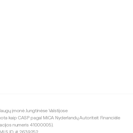
c
laugų įmonė Jungtinėse Valstijose
uota kaip CASP pagal MiCA Nyderlandų Autoriteit Financiële
racijos numeris 41000005).
 NMLS ID # 2639252