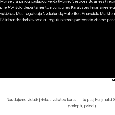
Morse yra pinigų paslaugų veikla (Money Services Business), regi
prie JAV iždo departamento ir Jungtinės Karalystės Finansinės el
valdžios. Mus reguliuoja Nyderlandų Autoriteit Financiële Markte
ES ir bendradarbiavome su reguliuojamais partneriais visame pasa
Lai
Naudojame vidutinį rinkos valiutos kursą — tą patį, kurį matai 
paslėptų priedų.