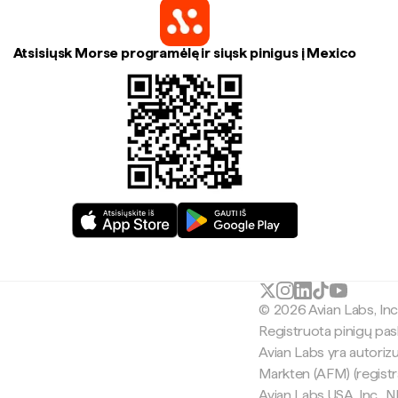
Atsisiųsk Morse programėlę ir siųsk pinigus į Mexico
© 2026 Avian Labs, In
Registruota pinigų pas
Avian Labs yra autoriz
Markten (AFM) (regist
Avian Labs USA, Inc.,