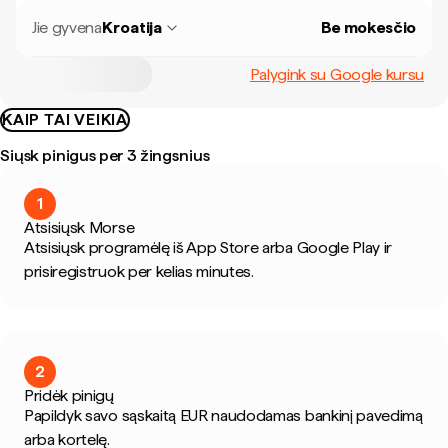
Jie gyvena
Kroatija
Be mokesčio
Palygink su Google kursu
KAIP TAI VEIKIA
Siųsk pinigus per 3 žingsnius
1
Atsisiųsk Morse
Atsisiųsk programėlę iš App Store arba Google Play ir
prisiregistruok per kelias minutes.
2
Pridėk pinigų
Papildyk savo sąskaitą EUR naudodamas bankinį pavedimą
arba kortelę.