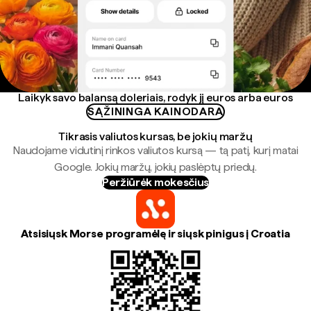
Laikyk savo balansą doleriais, rodyk jį euros arba euros
SĄŽININGA KAINODARA
Tikrasis valiutos kursas, be jokių maržų
Naudojame vidutinį rinkos valiutos kursą — tą patį, kurį matai
Google. Jokių maržų, jokių paslėptų priedų.
Peržiūrėk mokesčius
Atsisiųsk Morse programėlę ir siųsk pinigus į Croatia