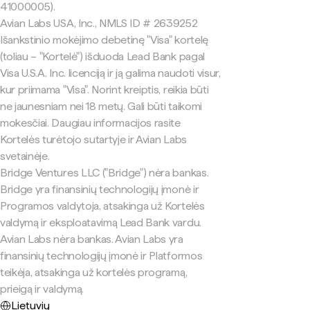
41000005).
Avian Labs USA, Inc., NMLS ID # 2639252
Išankstinio mokėjimo debetinę "Visa" kortelę
(toliau – "Kortelė") išduoda Lead Bank pagal
Visa U.S.A. Inc. licenciją ir ją galima naudoti visur,
kur priimama "Visa". Norint kreiptis, reikia būti
ne jaunesniam nei 18 metų. Gali būti taikomi
mokesčiai. Daugiau informacijos rasite
Kortelės turėtojo sutartyje ir Avian Labs
svetainėje.
Bridge Ventures LLC ("Bridge") nėra bankas.
Bridge yra finansinių technologijų įmonė ir
Programos valdytoja, atsakinga už Kortelės
valdymą ir eksploatavimą Lead Bank vardu.
Avian Labs nėra bankas. Avian Labs yra
finansinių technologijų įmonė ir Platformos
teikėja, atsakinga už kortelės programą,
prieigą ir valdymą.
Lietuvių