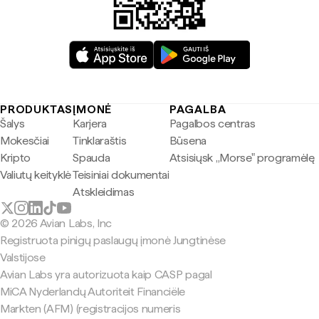
PRODUKTAS
ĮMONĖ
PAGALBA
Šalys
Karjera
Pagalbos centras
Mokesčiai
Tinklaraštis
Būsena
Kripto
Spauda
Atsisiųsk „Morse" programėlę
Valiutų keityklė
Teisiniai dokumentai
Atskleidimas
© 2026 Avian Labs, Inc
Registruota pinigų paslaugų įmonė Jungtinėse
Valstijose
Avian Labs yra autorizuota kaip CASP pagal
MiCA Nyderlandų Autoriteit Financiële
Markten (AFM) (registracijos numeris