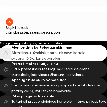
3
Siųsk ir išvesk
corridors.steps.send.description
Saugumas pastatytas, ne priklijuotas
Momentinis kortelės užrakinimas
Akimirksniu užrakink ir atrakink savo kortelę
programėlėje, kai tik prireikia.
Pranešimai realiuoju laiku
Gauk pranešimus realiuoju laiku apie kiekvieną
transakciją, kad visada žinotum, kas vyksta.
Apsauga nuo sukčiavimo 24/7
Sukčiavimo stebėjimas visą parą, kad sustabdytume
įtartiną veiklą, kol ji tavęs nepaveikė.
Pilna piniginės kontrolė
Tu turi pilną savo piniginės kontrolę — tavo pinigai, tavo