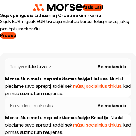
Atsisiųsti
Siųsk pinigus iš Lithuania į Croatia akimirksniu
Siųsk EUR ir gauk EUR tikruoju valiutos kursu. Jokių maržų, jokių
paslėptų mokesčių.
Pradėti
Tu gyveni
Lietuva
Be mokesčio
Morse šiuo metu nepasiekiamas šalyje
Lietuva
.
Nuolat
plečiame savo aprėptį, todėl sek
mūsų socialinius tinklus
, kad
pirmas sužinotum naujienas.
Pervedimo mokestis
Be mokesčio
Morse šiuo metu nepasiekiamas šalyje
Kroatija
.
Nuolat
plečiame savo aprėptį, todėl sek
mūsų socialinius tinklus
, kad
pirmas sužinotum naujienas.