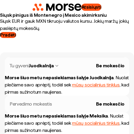
Atsisiųsti
Siųsk pinigus iš Montenegro į Mexico akimirksniu
Siųsk EUR ir gauk MXN tikruoju valiutos kursu. Jokių maržų, jokių
paslėptų mokesčių.
Pradėti
Tu gyveni
Juodkalnija
Be mokesčio
Morse šiuo metu nepasiekiamas šalyje
Juodkalnija
.
Nuolat
plečiame savo aprėptį, todėl sek
mūsų socialinius tinklus
, kad
pirmas sužinotum naujienas.
Pervedimo mokestis
Be mokesčio
Morse šiuo metu nepasiekiamas šalyje
Meksika
.
Nuolat
plečiame savo aprėptį, todėl sek
mūsų socialinius tinklus
, kad
pirmas sužinotum naujienas.