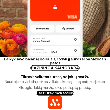
Laikyk savo balansą doleriais, rodyk jį euros arba Mexican
pesos
SĄŽININGA KAINODARA
Tikrasis valiutos kursas, be jokių maržų
Naudojame vidutinį rinkos valiutos kursą — tą patį, kurį matai
Google. Jokių maržų, jokių paslėptų priedų.
Peržiūrėk mokesčius