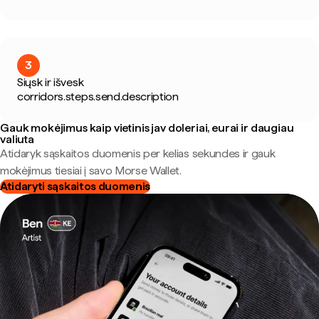
3
Siųsk ir išvesk
corridors.steps.send.description
Gauk mokėjimus kaip vietinis jav doleriai, eurai ir daugiau
valiuta
Atidaryk sąskaitos duomenis per kelias sekundes ir gauk
mokėjimus tiesiai į savo Morse Wallet.
Atidaryti sąskaitos duomenis