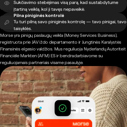
Sukčiavimo stebėjimas visą parą, kad sustabdytume
įtartiną veiklą, kol ji tavęs nepaveikė.
Pilna piniginės kontrolė
Tu turi pilną savo piniginės kontrolę — tavo pinigai, tavo
taisyklės.
Morse yra pinigų paslaugų veikla (Money Services Business),
registruota prie JAV iždo departamento ir Jungtinės Karalystės
Finansinės elgesio valdžios. Mus reguliuoja Nyderlandų Autoriteit
Financiële Markten (AFM) ES ir bendradarbiavome su
reguliuojamais partneriais visame pasaulyje.