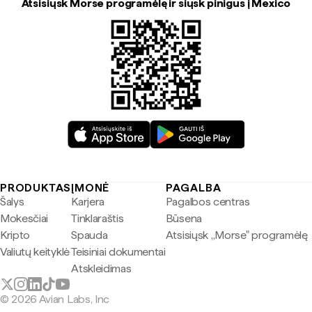
Atsisiųsk Morse programėlę ir siųsk pinigus į Mexico
PRODUKTAS
ĮMONĖ
PAGALBA
Šalys
Karjera
Pagalbos centras
Mokesčiai
Tinklaraštis
Būsena
Kripto
Spauda
Atsisiųsk „Morse" programėlę
Valiutų keityklė
Teisiniai dokumentai
Atskleidimas
© 2026 Avian Labs, Inc