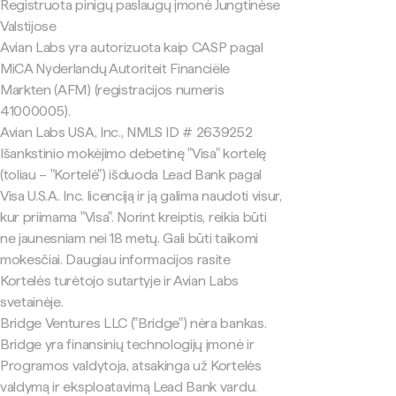
Registruota pinigų paslaugų įmonė Jungtinėse
Valstijose
Avian Labs yra autorizuota kaip CASP pagal
MiCA Nyderlandų Autoriteit Financiële
Markten (AFM) (registracijos numeris
41000005).
Avian Labs USA, Inc., NMLS ID # 2639252
Išankstinio mokėjimo debetinę "Visa" kortelę
(toliau – "Kortelė") išduoda Lead Bank pagal
Visa U.S.A. Inc. licenciją ir ją galima naudoti visur,
kur priimama "Visa". Norint kreiptis, reikia būti
ne jaunesniam nei 18 metų. Gali būti taikomi
mokesčiai. Daugiau informacijos rasite
Kortelės turėtojo sutartyje ir Avian Labs
svetainėje.
Bridge Ventures LLC ("Bridge") nėra bankas.
Bridge yra finansinių technologijų įmonė ir
Programos valdytoja, atsakinga už Kortelės
valdymą ir eksploatavimą Lead Bank vardu.