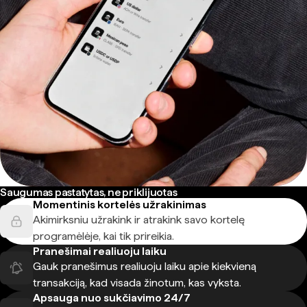
Saugumas pastatytas, ne priklijuotas
Momentinis kortelės užrakinimas
Akimirksniu užrakink ir atrakink savo kortelę
programėlėje, kai tik prireikia.
Pranešimai realiuoju laiku
Gauk pranešimus realiuoju laiku apie kiekvieną
transakciją, kad visada žinotum, kas vyksta.
Apsauga nuo sukčiavimo 24/7