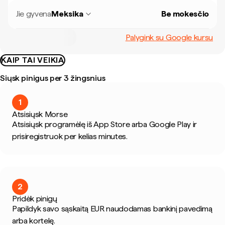
Jie gyvena
Meksika
Be mokesčio
Palygink su Google kursu
KAIP TAI VEIKIA
Siųsk pinigus per 3 žingsnius
1
Atsisiųsk Morse
Atsisiųsk programėlę iš App Store arba Google Play ir
prisiregistruok per kelias minutes.
2
Pridėk pinigų
Papildyk savo sąskaitą EUR naudodamas bankinį pavedimą
arba kortelę.