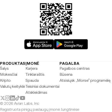
PRODUKTAS
ĮMONĖ
PAGALBA
Šalys
Karjera
Pagalbos centras
Mokesčiai
Tinklaraštis
Būsena
Kripto
Spauda
Atsisiųsk „Morse" programėlę
Valiutų keityklė
Teisiniai dokumentai
Atskleidimas
© 2026 Avian Labs, Inc
Registruota pinigų paslaugų įmonė Jungtinėse