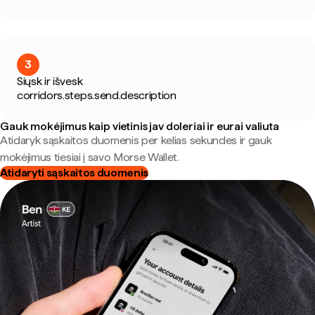
3
Siųsk ir išvesk
corridors.steps.send.description
Gauk mokėjimus kaip vietinis jav doleriai ir eurai valiuta
Atidaryk sąskaitos duomenis per kelias sekundes ir gauk
mokėjimus tiesiai į savo Morse Wallet.
Atidaryti sąskaitos duomenis