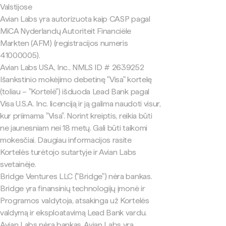
Valstijose
Avian Labs yra autorizuota kaip CASP pagal
MiCA Nyderlandų Autoriteit Financiële
Markten (AFM) (registracijos numeris
41000005).
Avian Labs USA, Inc., NMLS ID # 2639252
Išankstinio mokėjimo debetinę "Visa" kortelę
(toliau – "Kortelė") išduoda Lead Bank pagal
Visa U.S.A. Inc. licenciją ir ją galima naudoti visur,
kur priimama "Visa". Norint kreiptis, reikia būti
ne jaunesniam nei 18 metų. Gali būti taikomi
mokesčiai. Daugiau informacijos rasite
Kortelės turėtojo sutartyje ir Avian Labs
svetainėje.
Bridge Ventures LLC ("Bridge") nėra bankas.
Bridge yra finansinių technologijų įmonė ir
Programos valdytoja, atsakinga už Kortelės
valdymą ir eksploatavimą Lead Bank vardu.
Avian Labs nėra bankas. Avian Labs yra