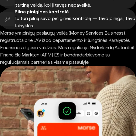
įtartiną veiklą, kol ji tavęs nepaveikė.
Pilna piniginės kontrolė
Tu turi pilną savo piniginės kontrolę — tavo pinigai, tavo
taisyklės.
Morse yra pinigų paslaugų veikla (Money Services Business),
registruota prie JAV iždo departamento ir Jungtinės Karalystės
Finansinės elgesio valdžios. Mus reguliuoja Nyderlandų Autoriteit
Financiële Markten (AFM) ES ir bendradarbiavome su
reguliuojamais partneriais visame pasaulyje.