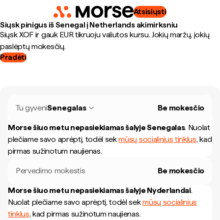
Atsisiųsti
Siųsk pinigus iš Senegal į Netherlands akimirksniu
Siųsk XOF ir gauk EUR tikruoju valiutos kursu. Jokių maržų, jokių
paslėptų mokesčių.
Pradėti
Tu gyveni
Senegalas
Be mokesčio
Morse šiuo metu nepasiekiamas šalyje
Senegalas
.
Nuolat
plečiame savo aprėptį, todėl sek
mūsų socialinius tinklus
, kad
pirmas sužinotum naujienas.
Pervedimo mokestis
Be mokesčio
Morse šiuo metu nepasiekiamas šalyje
Nyderlandai
.
Nuolat plečiame savo aprėptį, todėl sek
mūsų socialinius
tinklus
, kad pirmas sužinotum naujienas.