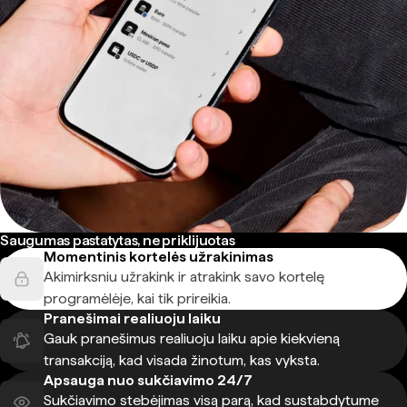
Saugumas pastatytas, ne priklijuotas
Momentinis kortelės užrakinimas
Akimirksniu užrakink ir atrakink savo kortelę
programėlėje, kai tik prireikia.
Pranešimai realiuoju laiku
Gauk pranešimus realiuoju laiku apie kiekvieną
transakciją, kad visada žinotum, kas vyksta.
Apsauga nuo sukčiavimo 24/7
Sukčiavimo stebėjimas visą parą, kad sustabdytume