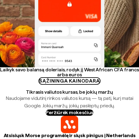
Laikyk savo balansą doleriais, rodyk jį West African CFA francs
arba euros
SĄŽININGA KAINODARA
Tikrasis valiutos kursas, be jokių maržų
Naudojame vidutinį rinkos valiutos kursą — tą patį, kurį matai
Google. Jokių maržų, jokių paslėptų priedų.
Peržiūrėk mokesčius
Atsisiųsk Morse programėlę ir siųsk pinigus į Netherlands