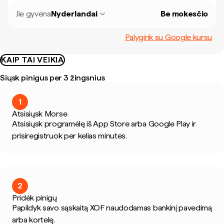
Jie gyvena
Nyderlandai
Be mokesčio
Palygink su Google kursu
KAIP TAI VEIKIA
Siųsk pinigus per 3 žingsnius
1
Atsisiųsk Morse
Atsisiųsk programėlę iš App Store arba Google Play ir
prisiregistruok per kelias minutes.
2
Pridėk pinigų
Papildyk savo sąskaitą XOF naudodamas bankinį pavedimą
arba kortelę.