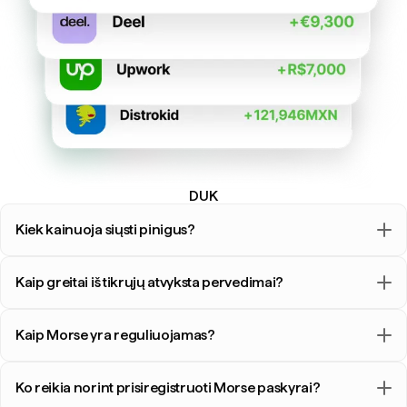
DUK
Kiek kainuoja siųsti pinigus?
Kaip greitai iš tikrųjų atvyksta pervedimai?
Kaip Morse yra reguliuojamas?
Ko reikia norint prisiregistruoti Morse paskyrai?