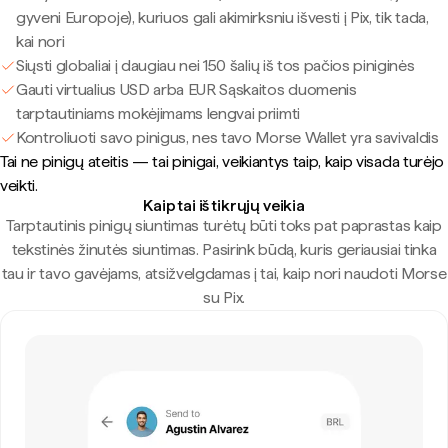
gyveni Europoje), kuriuos gali akimirksniu išvesti į Pix, tik tada,
kai nori
Siųsti globaliai į daugiau nei 150 šalių iš tos pačios piniginės
Gauti virtualius USD arba EUR Sąskaitos duomenis
tarptautiniams mokėjimams lengvai priimti
Kontroliuoti savo pinigus, nes tavo Morse Wallet yra savivaldis
Tai ne pinigų ateitis — tai pinigai, veikiantys taip, kaip visada turėjo
veikti.
Kaip tai iš tikrųjų veikia
Tarptautinis pinigų siuntimas turėtų būti toks pat paprastas kaip
tekstinės žinutės siuntimas. Pasirink būdą, kuris geriausiai tinka
tau ir tavo gavėjams, atsižvelgdamas į tai, kaip nori naudoti Morse
su Pix.