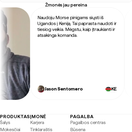
Žmonės jau pereina
Naudoju Morse pinigams siųsti iš
Mo
Ugandos į Keniją. Tai paprasta naudoti ir
na
tiesiog veikia. Mėgstu, kaip įtraukianti ir
sa
atsakinga komanda.
si
Ap
Jason Sentomero
KE
PRODUKTAS
ĮMONĖ
PAGALBA
Šalys
Karjera
Pagalbos centras
Mokesčiai
Tinklaraštis
Būsena