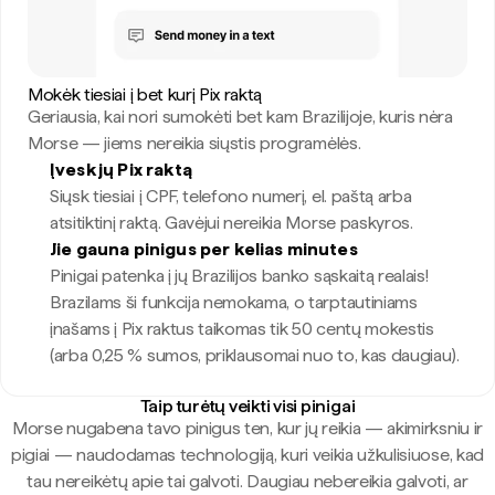
Mokėk tiesiai į bet kurį Pix raktą
Geriausia, kai nori sumokėti bet kam Brazilijoje, kuris nėra
Morse — jiems nereikia siųstis programėlės.
Įvesk jų Pix raktą
Siųsk tiesiai į CPF, telefono numerį, el. paštą arba
atsitiktinį raktą. Gavėjui nereikia Morse paskyros.
Jie gauna pinigus per kelias minutes
Pinigai patenka į jų Brazilijos banko sąskaitą realais!
Brazilams ši funkcija nemokama, o tarptautiniams
įnašams į Pix raktus taikomas tik 50 centų mokestis
(arba 0,25 % sumos, priklausomai nuo to, kas daugiau).
Taip turėtų veikti visi pinigai
Morse nugabena tavo pinigus ten, kur jų reikia — akimirksniu ir
pigiai — naudodamas technologiją, kuri veikia užkulisiuose, kad
tau nereikėtų apie tai galvoti. Daugiau nebereikia galvoti, ar