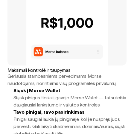
Maksimali kontrolė ir taupymas
Geriausia stambesniems pervedimams Morse
naudotojams, norintiems visų programėlės privalumų.
Siųsk į Morse Wallet
Siųsk pinigus tiesiai į gavėjo Morse Wallet — tai suteikia
daugiausiai lankstumo ir valiutos kontrolės.
Tavo pinigai, tavo pasirinkimas
Pinigai saugiai laukia jų piniginėje, kol jie nuspręs juos
pervesti. Gali laikyti skaitmeniniais doleriais/eurais, siųsti
globaliai arba išvesti į Pix.