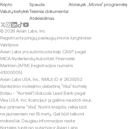
Kripto
Spauda
Atsisiųsk „Morse" programėlę
Valiutų keityklė
Teisiniai dokumentai
Atskleidimas
© 2026 Avian Labs, Inc
Registruota pinigų paslaugų įmonė Jungtinėse
Valstijose
Avian Labs yra autorizuota kaip CASP pagal
MiCA Nyderlandų Autoriteit Financiële
Markten (AFM) (registracijos numeris
41000005).
Avian Labs USA, Inc., NMLS ID # 2639252
Išankstinio mokėjimo debetinę "Visa" kortelę
(toliau – "Kortelė") išduoda Lead Bank pagal
Visa U.S.A. Inc. licenciją ir ją galima naudoti visur,
kur priimama "Visa". Norint kreiptis, reikia būti
ne jaunesniam nei 18 metų. Gali būti taikomi
mokesčiai. Daugiau informacijos rasite
Kortelės turėtojo sutartyje ir Avian Labs