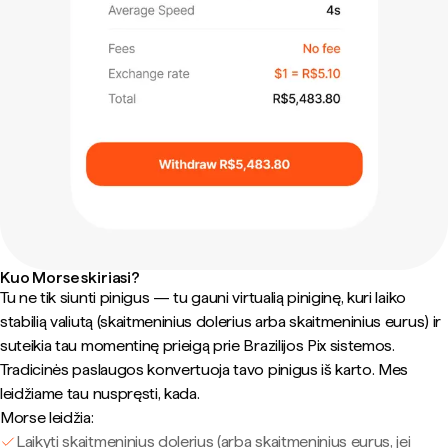
Kuo Morse skiriasi?
Tu ne tik siunti pinigus — tu gauni virtualią piniginę, kuri laiko
stabilią valiutą (skaitmeninius dolerius arba skaitmeninius eurus) ir
suteikia tau momentinę prieigą prie Brazilijos Pix sistemos.
Tradicinės paslaugos konvertuoja tavo pinigus iš karto. Mes
leidžiame tau nuspręsti, kada.
Morse leidžia:
Laikyti skaitmeninius dolerius (arba skaitmeninius eurus, jei