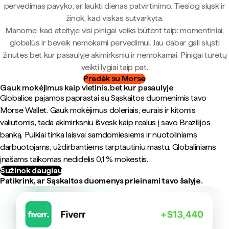
pervedimas pavyko, ar laukti dienas patvirtinimo. Tiesiog siųsk ir
žinok, kad viskas sutvarkyta.
Manome, kad ateityje visi pinigai veiks būtent taip: momentiniai,
globalūs ir beveik nemokami pervedimui. Jau dabar gali siųsti
žinutes bet kur pasaulyje akimirksniu ir nemokamai. Pinigai turėtų
veikti lygiai taip pat.
Pradėk su Morse
Gauk mokėjimus kaip vietinis, bet kur pasaulyje
Globalios pajamos paprastai su Sąskaitos duomenimis tavo
Morse Wallet. Gauk mokėjimus doleriais, eurais ir kitomis
valiutomis, tada akimirksniu išvesk kaip realus į savo Brazilijos
banką. Puikiai tinka laisvai samdomiesiems ir nuotoliniams
darbuotojams, uždirbantiems tarptautiniu mastu. Globaliniams
įnašams taikomas nedidelis 0,1 % mokestis.
Sužinok daugiau
Patikrink, ar Sąskaitos duomenys prieinami tavo šalyje.