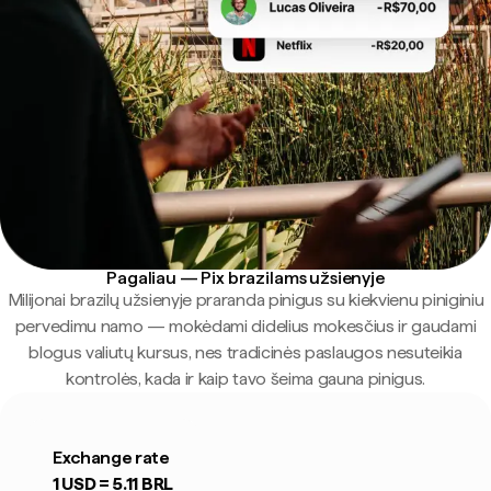
Pagaliau — Pix brazilams užsienyje
Milijonai brazilų užsienyje praranda pinigus su kiekvienu piniginiu
pervedimu namo — mokėdami didelius mokesčius ir gaudami
blogus valiutų kursus, nes tradicinės paslaugos nesuteikia
kontrolės, kada ir kaip tavo šeima gauna pinigus.
Exchange rate
1 USD =
5.11
BRL