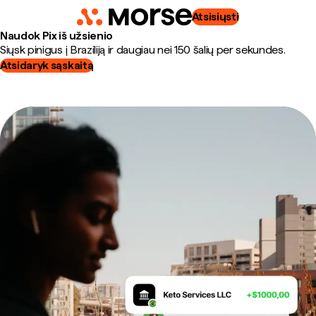
Atsisiųsti
Naudok Pix iš užsienio
Siųsk pinigus į Braziliją ir daugiau nei 150 šalių per sekundes.
Atsidaryk sąskaitą