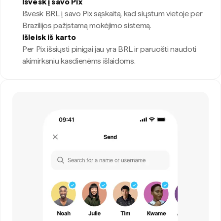
Išvesk į savo Pix
Išvesk BRL į savo Pix sąskaitą, kad siųstum vietoje per
Brazilijos pažįstamą mokėjimo sistemą.
Išleisk iš karto
Per Pix išsiųsti pinigai jau yra BRL ir paruošti naudoti
akimirksniu kasdienėms išlaidoms.