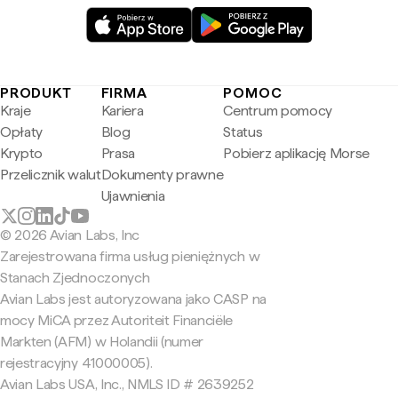
PRODUKT
FIRMA
POMOC
Kraje
Kariera
Centrum pomocy
Opłaty
Blog
Status
Krypto
Prasa
Pobierz aplikację Morse
Przelicznik walut
Dokumenty prawne
Ujawnienia
© 2026 Avian Labs, Inc
Zarejestrowana firma usług pieniężnych w
Stanach Zjednoczonych
Avian Labs jest autoryzowana jako CASP na
mocy MiCA przez Autoriteit Financiële
Markten (AFM) w Holandii (numer
rejestracyjny 41000005).
Avian Labs USA, Inc., NMLS ID # 2639252