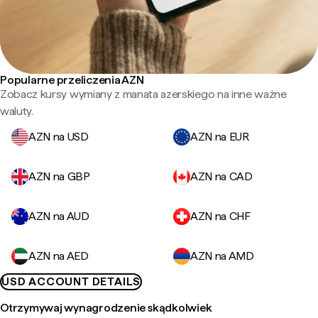
Popularne przeliczenia AZN
Zobacz kursy wymiany z manata azerskiego na inne ważne
waluty.
AZN na USD
AZN na EUR
AZN na GBP
AZN na CAD
AZN na AUD
AZN na CHF
AZN na AED
AZN na AMD
USD ACCOUNT DETAILS
Otrzymywaj wynagrodzenie skądkolwiek