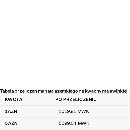
Tabela przeliczeń manata azerskiego na kwachy malawijskiej
KWOTA
PO PRZELICZENIU
Tabela przeliczeń manata azerskiego na kwachy malawijskiej
1
AZN
1019
,81
MWK
5
AZN
5099
,04
MWK