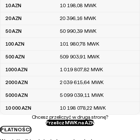
10
AZN
10 198
,08
MWK
20
AZN
20 396
,16
MWK
50
AZN
50 990
,39
MWK
100
AZN
101 980
,78
MWK
500
AZN
509 903
,91
MWK
1000
AZN
1 019 807
,82
MWK
2000
AZN
2 039 615
,64
MWK
5000
AZN
5 099 039
,11
MWK
10 000
AZN
10 198 078
,22
MWK
Chcesz przeliczyć w drugą stronę?
Przelicz MWK na AZN
PŁATNOŚCI