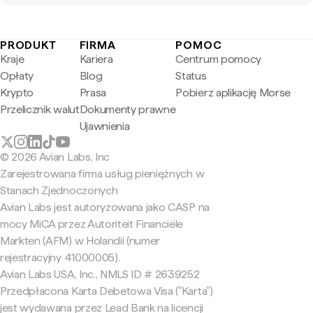
PRODUKT
FIRMA
POMOC
Kraje
Kariera
Centrum pomocy
Opłaty
Blog
Status
Krypto
Prasa
Pobierz aplikację Morse
Przelicznik walut
Dokumenty prawne
Ujawnienia
© 2026 Avian Labs, Inc
Zarejestrowana firma usług pieniężnych w
Stanach Zjednoczonych
Avian Labs jest autoryzowana jako CASP na
mocy MiCA przez Autoriteit Financiële
Markten (AFM) w Holandii (numer
rejestracyjny 41000005).
Avian Labs USA, Inc., NMLS ID # 2639252
Przedpłacona Karta Debetowa Visa ("Karta")
jest wydawana przez Lead Bank na licencji