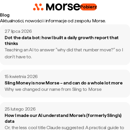
Pobierz
Blog
Aktualności, nowości i informacje od zespołu Morse.
27 lipca 2026
Dot the data bot: how I built a daily growth report that
thinks
Teaching an AI to answer "why did that number move?" so I
don't have to.
15 kwietnia 2026
Sling Money is now Morse – and can do a whole lot more
Why we changed our name from Sling to Morse
25 lutego 2026
How I made our AI understand Morse's (formerly Sling's)
data
Or, the less cool title Claude suggested: A practical guide to