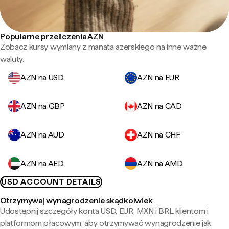
Popularne przeliczenia AZN
Zobacz kursy wymiany z manata azerskiego na inne ważne
waluty.
AZN na USD
AZN na EUR
AZN na GBP
AZN na CAD
AZN na AUD
AZN na CHF
AZN na AED
AZN na AMD
USD ACCOUNT DETAILS
Otrzymywaj wynagrodzenie skądkolwiek
Udostępnij szczegóły konta USD, EUR, MXN i BRL klientom i
platformom płacowym, aby otrzymywać wynagrodzenie jak