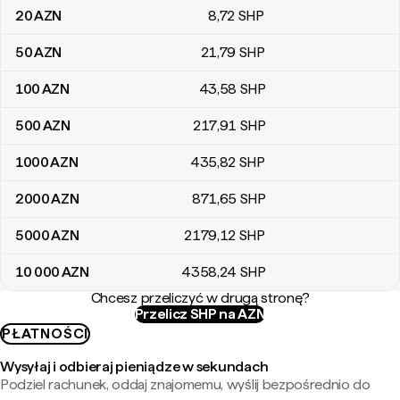
20
AZN
8
,72
SHP
50
AZN
21
,79
SHP
100
AZN
43
,58
SHP
500
AZN
217
,91
SHP
1000
AZN
435
,82
SHP
2000
AZN
871
,65
SHP
5000
AZN
2179
,12
SHP
10 000
AZN
4358
,24
SHP
Chcesz przeliczyć w drugą stronę?
Przelicz SHP na AZN
PŁATNOŚCI
Wysyłaj i odbieraj pieniądze w sekundach
Podziel rachunek, oddaj znajomemu, wyślij bezpośrednio do