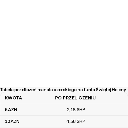
Tabela przeliczeń manata azerskiego na funta Świętej Heleny
KWOTA
PO PRZELICZENIU
Tabela przeliczeń manata azerskiego na funta Świętej Heleny
5
AZN
2
,18
SHP
10
AZN
4
,36
SHP