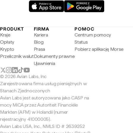
PRODUKT
FIRMA
POMOC
Kraje
Kariera
Centrum pomocy
Opłaty
Blog
Status
Krypto
Prasa
Pobierz aplikację Morse
Przelicznik walut
Dokumenty prawne
Ujawnienia
© 2026 Avian Labs, Inc
Zarejestrowana firma usług pieniężnych w
Stanach Zjednoczonych
Avian Labs jest autoryzowana jako CASP na
mocy MiCA przez Autoriteit Financiële
Markten (AFM) w Holandii (numer
rejestracyjny 41000005).
Avian Labs USA, Inc., NMLS ID # 2639252