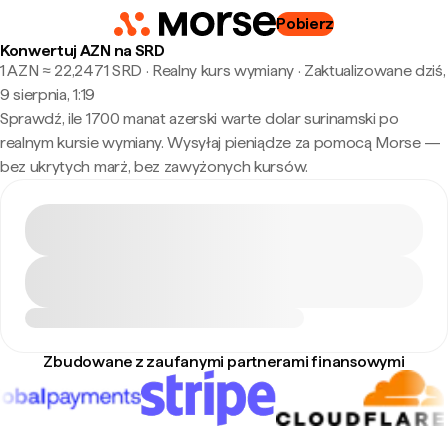
Pobierz
Konwertuj AZN na SRD
1 AZN ≈ 22,2471 SRD · Realny kurs wymiany
·
Zaktualizowane dziś,
9 sierpnia, 1:19
Sprawdź, ile 1700 manat azerski warte dolar surinamski po
realnym kursie wymiany. Wysyłaj pieniądze za pomocą Morse —
bez ukrytych marż, bez zawyżonych kursów.
Zbudowane z zaufanymi partnerami finansowymi