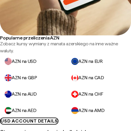
Popularne przeliczenia AZN
Zobacz kursy wymiany z manata azerskiego na inne ważne
waluty.
AZN na USD
AZN na EUR
AZN na GBP
AZN na CAD
AZN na AUD
AZN na CHF
AZN na AED
AZN na AMD
USD ACCOUNT DETAILS