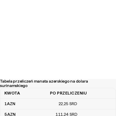
Tabela przeliczeń manata azerskiego na dolara
surinamskiego
KWOTA
PO PRZELICZENIU
Tabela przeliczeń manata azerskiego na dolara surinamskiego
1
AZN
22
,25
SRD
5
AZN
111
,24
SRD