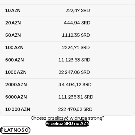
10
AZN
222
,47
SRD
20
AZN
444
,94
SRD
50
AZN
1112
,35
SRD
100
AZN
2224
,71
SRD
500
AZN
11 123
,53
SRD
1000
AZN
22 247
,06
SRD
2000
AZN
44 494
,12
SRD
5000
AZN
111 235
,31
SRD
10 000
AZN
222 470
,62
SRD
Chcesz przeliczyć w drugą stronę?
Przelicz SRD na AZN
PŁATNOŚCI