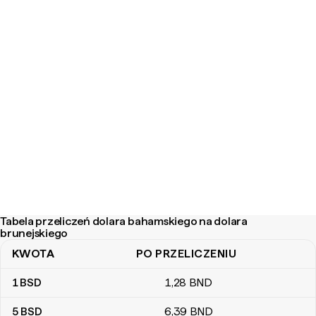
Tabela przeliczeń dolara bahamskiego na dolara
brunejskiego
KWOTA
PO PRZELICZENIU
Tabela przeliczeń dolara bahamskiego na dolara brunejskiego
1
BSD
1
,28
BND
5
BSD
6
,39
BND