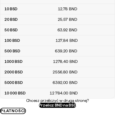
10
BSD
12
,78
BND
20
BSD
25
,57
BND
50
BSD
63
,92
BND
100
BSD
127
,84
BND
500
BSD
639
,20
BND
1000
BSD
1278
,40
BND
2000
BSD
2556
,80
BND
5000
BSD
6392
,00
BND
10 000
BSD
12 784
,00
BND
Chcesz przeliczyć w drugą stronę?
Przelicz BND na BSD
PŁATNOŚCI