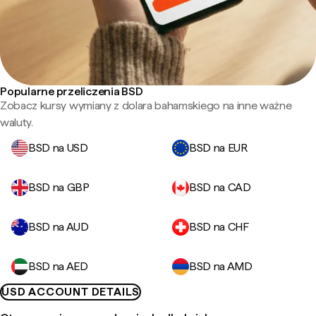
Popularne przeliczenia BSD
Zobacz kursy wymiany z dolara bahamskiego na inne ważne
waluty.
BSD na USD
BSD na EUR
BSD na GBP
BSD na CAD
BSD na AUD
BSD na CHF
BSD na AED
BSD na AMD
USD ACCOUNT DETAILS