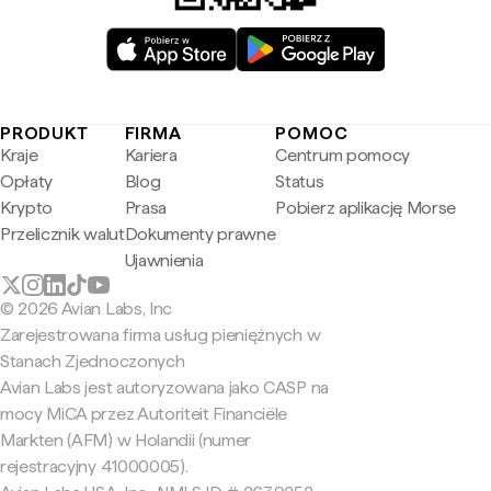
PRODUKT
FIRMA
POMOC
Kraje
Kariera
Centrum pomocy
Opłaty
Blog
Status
Krypto
Prasa
Pobierz aplikację Morse
Przelicznik walut
Dokumenty prawne
Ujawnienia
© 2026 Avian Labs, Inc
Zarejestrowana firma usług pieniężnych w
Stanach Zjednoczonych
Avian Labs jest autoryzowana jako CASP na
mocy MiCA przez Autoriteit Financiële
Markten (AFM) w Holandii (numer
rejestracyjny 41000005).